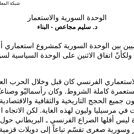
شبكة المعلوما
الوحدة السورية والاستعمار
د. سليم مجاعص - البناء
ميين بين الوحدة السورية كمشروع استعماري أج
ولكأنّ اتفاق الاثنين على الوحدة السياسية لس
ستعماري الفرنسي كان قبل وخلال الحرب العا
مرة كاملة الشروط. وكان رأسماليّو وصناعيّ
ن جميع الحجج التاريخية والثقافية والاقتصادي
 في مرسيليا وليون لهذه الغاية. لكن الاتجاه ا
 ليس أقلها الصراع الفرنسي ـ البريطاني حول
بير وسورية صغرى تقسّم تباعاً إلى دويلات قزمي