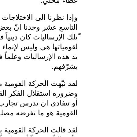
غطاء محلي.
وإذا نظرنا الى الاختلاجات
التاسع عشر وجدنا انّ بعض ا
ّتلك الإرساليات كان دينياً
لقومياتها هي وليس لإنماء أ
يد هذه الإرساليات وعلماً ف
يشرّفهم.
لقد نبّهت الحركة القومية م
وضرورة استقلال الفكر القو
أو تتفادى ان تدرس تجارب 
القومية هو ما تفرضه مصلح
لقد قالت الحركة القومية بق