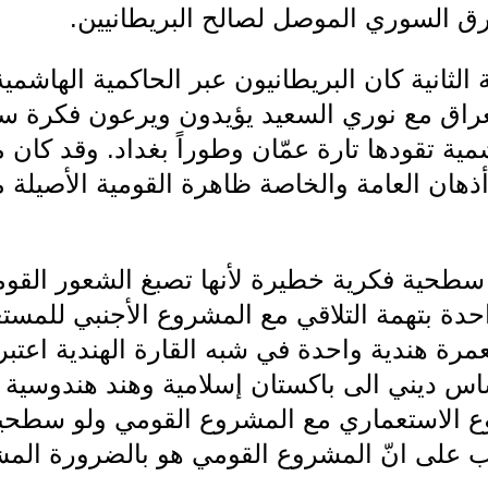
 السوري الموصل لصالح البريطانيين.
الثانية كان البريطانيون عبر الحاكمية الهاشمية
لعراق مع نوري السعيد يؤيدون ويرعون فكرة سو
ة تقودها تارة عمّان وطوراً بغداد. وقد كان
هان العامة والخاصة ظاهرة القومية الأصيلة
ط سطحية فكرية خطيرة لأنها تصبغ الشعور الق
احدة بتهمة التلاقي مع المشروع الأجنبي للمستع
رة هندية واحدة في شبه القارة الهندية اعتبر
س ديني الى باكستان إسلامية وهند هندوسية م
ع الاستعماري مع المشروع القومي ولو سطحياً
تاب على انّ المشروع القومي هو بالضرورة ال