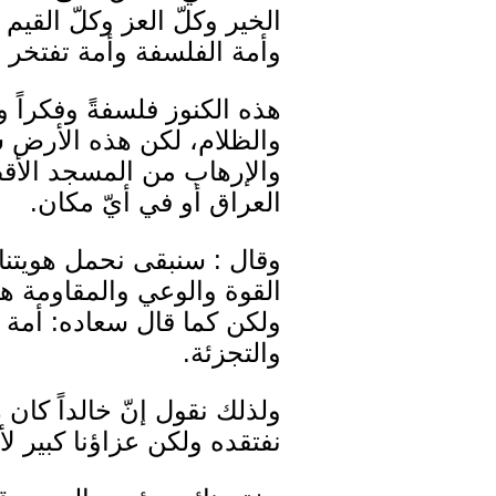
الخير وكلّ العز وكلّ القيم 
وأمة الفلسفة وأمة تفتخر بك
هذه الكنوز فلسفةً وفكراً وأد
والظلام، لكن هذه الأرض ست
والإرهاب من المسجد الأق
العراق أو في أيّ مكان.
وقال : سنبقى نحمل هويتنا و
القوة والوعي والمقاومة هي
ولكن كما قال سعاده: أمة ك
والتجزئة.
ولذلك نقول إنّ خالداً كا
نفتقده ولكن عزاؤنا كبير لأ