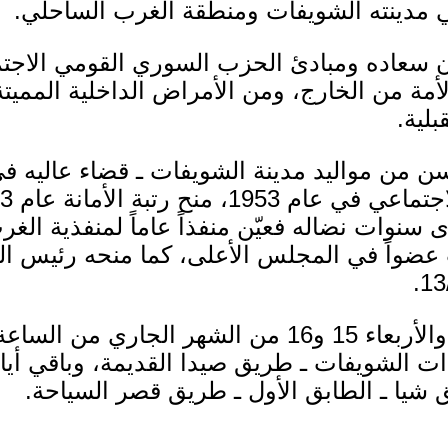
 مدينته الشويفات ومنطقة الغرب الساحلي.
ن سعاده ومبادئ الحزب السوري القومي الاجت
الأمة من الخارج، ومن الأمراض الداخلية المميتة
بلية.
نوات نضاله فعيّن منفذاً عاماً لمنفذية الغرب
عضواً في المجلس الأعلى، كما منحه رئيس ال
تقبل التعازي يومي الثلاثاء والأربعاء 15 و16 من الشهر 
 الشويفات ـ طريق صيدا القديمة، وباقي أيام
ق شيا ـ الطابق الأول ـ طريق قصر السياحة.