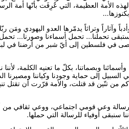
لهذه الأمة العظيمة، التي عُرِفَت بأنّها أمة ا
نوزها...
باً وآثاراً وتراثاً يدمّرها العدو اليهودي ومَن 
بقى تحملنا... تحمل أسماءنا وصورنا... تحمل 
صى في فلسطين إلى أيّ شبر من أرضنا في لبن
أسمائنا وبصماتنا، بكلّ ما تعنيه الكلمة، لأننا 
 السبيل إلى حماية وجودنا وكياننا ومصيرنا ال
م من تنّين قد قتلت، والأمة قرّرت أن تقتل تن
ن رسالة وعي قومي اجتماعي، ووعي ثقافي من أج
ننا سنبقى أوفياء للرسالة التي حملها.