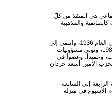
ماعي هي المنقذ من كلّ
 كالطائفية والمذهبية
يُذكر أنّ الأمين خالد أبو حسن من مواليد مدينة الشويفات ـ قضاء عاليه في العام 1936، وانتمى إلى
الحزب السوري القومي الاجتماعي في عام 1953، منح رتبة الأمانة عام 1983، وتولى مسؤوليات
، وعميداً، وعضواً في
حزب الأمين أسعد حردان
الجاري من الساعة الرابعة إلى السابعة
 الأسبوع في منزله