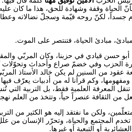
 رئيس الحزب
الأمين توفيق مهنا
كلمة قال فيها: 
 الحياة وقفة وشهادة للحق، هذا ما كان عليه أ
 جسداً، لكنّ روحه قيّمة وسجلّ نضالاته وعطا
مبادئ، مبادئ الحياة، فتنتصر على الموت.
أبو حسن قيادي في حزبنا، وكان المربّي والمق
يرة الحزب وفي خضمّ صراع وأحداث وتحوّلات 
عة عقود من السنين لم يكن خالد الأستاذ المرب
مفهومها، وكم قرأنا له من أدبيات يعرّف فيها 
 تنقل المعرفة العلمية فقط، بل التربية التي تُن
ل من الثقافة عنصراً حياً، وتتخذ من العلم نهجا
متعلّمين، ولكن ما نفتقد إليه هو الكثير من الترب
ي تخدم المجتمع والحياة، وتحرّر الإنسان من ع
العشائرية أو التبعية أو غيرها.