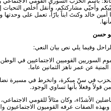
لاً: باسم الحزب السوري القومي الاجتماعي رئ
يّيكم وأحيّي مشاركتكم، وأنقل أخلص التحيات إل
أمين خالد وكنتَ ابناً بارّاً، تعمل على وحدتها
نها.
بو حسن
راحل وفيما يلي نص بيان النعي:
وم السوريين القوميين الاجتماعيين في الوطن 
المنية عن عمر ناهز الثمانين عاما.
 الحزب في سنّ مبكرة، وانخرط في مسيرة نضال
قولاً وفعلاً بأنها تساوي الوجود.
اضلين الأشدّاء، وكان مثالاً للقومي الاجتماع
اً، وبهذه الصفات عرفه القوميون الاجتماعيون 