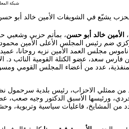
شبكة المعلوما
حزب يشيّع في الشويفات الأمين خالد أبو حس
،
الأمين خالد أبو حسن
، بمأتم حزبي وشعبي حا
زي ضم رئيس المجلس الأعلى الأمين محمود ع
ناموس مجلس العمد الأمين نزيه روحانا، عميد ال
ين فارس سعد، عضو الكتلة القومية النائب د. ا
لمنفذية، عدد من أعضاء المجلس القومي ومسؤ
 من ممثلي الاحزاب، رئيس بلدية سرحمول نظير
جردي، ورئيسها الأسبق الدكتور وجيه صعب، ع
 من المشايخ، فاعليات سياسية وتربوية، وحش