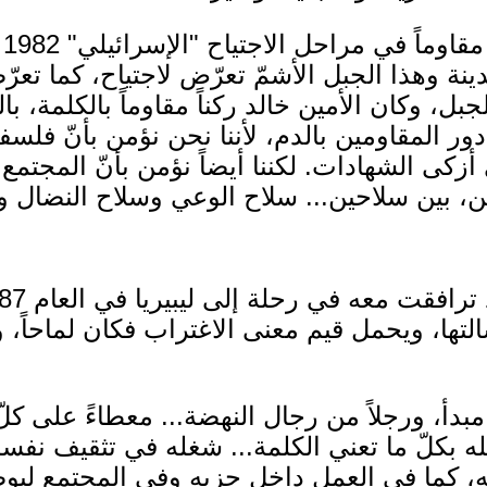
أض
ينة وهذا الجبل الأشمّ تعرّض لاجتياح، كما تع
ل، وكان الأمين خالد ركناً مقاوماً بالكلمة، بال
دور المقاومين بالدم، لأننا نحن نؤمن بأنّ فلس
أزكى الشهادات. لكننا أيضاً نؤمن بأنّ المجتمع
ن، بين سلاحين... سلاح الوعي وسلاح النضال و
تها، ويحمل قيم معنى الاغتراب فكان لماحاً، و
بدأ، ورجلاً من رجال النهضة... معطاءً على ك
غله بكلّ ما تعني الكلمة... شغله في تثقيف نفس
كما في العمل داخل حزبه وفي المجتمع ليوصل 