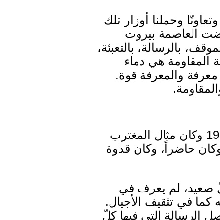
اف: عرفت الأمين خالد مقاوماً في مراحل الاجتياح "الإسرائيلي" 1982 وتعاونّا وحملنا أوزار تلك
رّضت العاصمة بيروت
موقف، بالرسالة، بالتعبئة،
فة المقاومة هي دماء
 معرفة والمعرفة قوة.
المقاومة.
وأردف: عرفته مغترباً، وقد ترافقت معه في رحلة إلى ليبيريا في العام 1987 وكان مثال المغترب
كان حاضراً، وكان قدوة
لّ صعيد، لم يعرف في
ه كما في تثقيف الأجيال.
الرسالة التي فيها كلّ