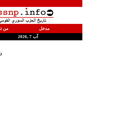
مدخل
من تا
آب 7 ,2026
د