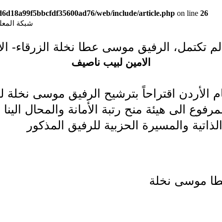
9d6d18a99f5bbcfdf35600ad76/web/include/article.php
on line
26
شبكة المعلوما
لم تكتمل، الرفيق موسى عطا نخلة الزرقاء- ال
الامين لبيب ناصيف
فع منفذ عام الأردن اقتراحاً بترشيح الرفيق موسى نخلة 
لذاتية والمسيرة الحزبية للرفيق المذكور
طا موسى نخلة