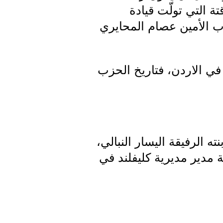
ة التي تولّت قيادة
خاب الأمين عصام المحايري
ي الاردن، فتاريخ الحزب
 الأمين مصطفى سليمان النبالي، قائد فرقة الزوبعة عام 1948، ابنته الرفيقة اليسار النبالي،
مدير مديرية كليفلند في