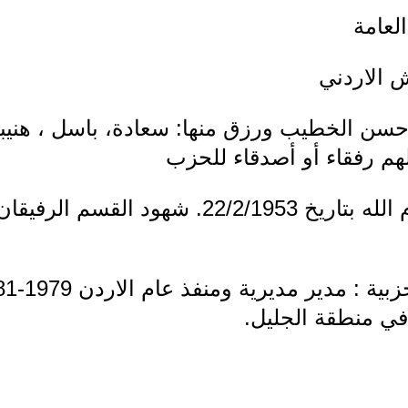
العامة
ش الاردني
حسن الخطيب ورزق منها: سعادة، باسل ، هنيبع
كلهم رفقاء أو أصدقاء للحزب
- انتمى الى الحزب في رام الله بتاريخ /2/1953
في منطقة الجليل.