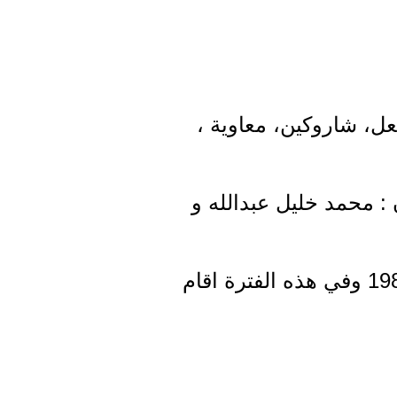
ل، شاروكين، معاوية ،
22. شهود القسم الرفيقان : محمد خليل عبدالله و
- تولى من المسؤوليات الحزبية : مدير مديرية ومنفذ عام الاردن 1979-1981 وفي هذه الفترة اقام