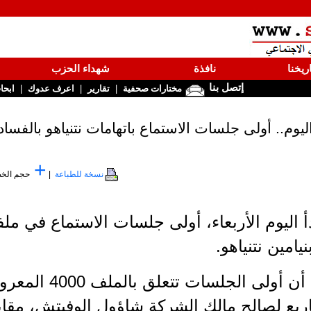
ريخنا
نافذة
شهداء الحزب
إتصل بنا
|
|
|
مختارات صحفية
تقارير
اعرف عدوك
ابحا
ليوم.. أولى جلسات الاستماع باتهامات نتنياهو بالفساد
+
نسخة للطباعة
|
حجم الخ
أ اليوم الأربعاء، أولى جلسات الاستماع في ملف
امين نتنياهو.
وذكرت قناة 13 الصهيوني
شاريع لصالح مالك الشركة شاؤول الوفيتش، مق