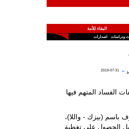
البقاء للأمة
ث ودراسات
اصدارات
-
2019-07-31
ط
ات الفساد المتهم فيها
ة، أن أولى الجلسات تتعلق بالملف 4000 المعروف باسم (بيزك - واللا)،
ابل الحصول على تغطية