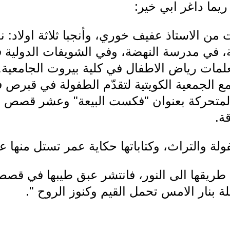
ريما داغر ابي خير:
 من الاستاذ عفيف خوري، وأنجبا ثلاثة اولاد: ن
التدريس مدة 48 سنة، في مدرسة النهضة، وفي الشويفات ال
علمات رياض الاطفال في كلية بيروت الجامعية.
 الجمعية الكويتية لتقدّم الطفولة في قبرص 
المتحركة بعنوان "فكست البيعة" وعشر قصص ل
قة.
لة والتراث، وكتاباتها حكاية عمر تستل منها عبر
طريقها الى النور، فانتشر عبق طيبها في قص
 بنار الامس تحمل القيم وكنوز الروح ".