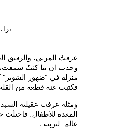
تراث
عرفتُ المربي، والرفيق ال
وجدت ان ما كنتُ سمعت، أق
منزله في "ضهور الشوير" ك
فكتبت عنه قطعة من القلب و
ومثله عرفت عقيلته السيدة م
المعدة للاطفال، فاحتلّت
عالم التربية .