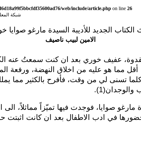
9d6d18a99f5bbcfdf35600ad76/web/include/article.php
on line
26
شبكة المعلوما
 الكتاب الجديد للأديبة السيدة مارغو صوايا خ
الامين لبيب ناصيف
قدوة، عفيف خوري بعد ان كنت سمعتُ عنه الكث
ل مما هو عليه من اخلاق النهضة، ورفعة المن
لما تسنى لي من وقت، فأفرح بالكثير مما يملك
الوجدان(1).
ارغو صوايا، فوجدت فيها تميّزاً مماثلاً، الى ا
 حضورها في ادب الاطفال بعد ان كانت اثبتت