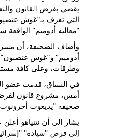
يقضي بفرض القانون والنفوذ
التي تعرف بـ"غوش عتصيون
"معاليه أدوميم" الواقعة 
وأضاف الصحيفة، أن مشرو
أدوميم" و"غوش عتصيون" و"
وطرقات، وعلى كافة مستو
في السياق، قدمت عضو الك
أمس، مشروع قانون لفرض "
صحيفة "يديعوت أحرونوت"
يشار إلى أن نتنياهو أعلن 
إلى فرض "سيادة" "إسرائيل