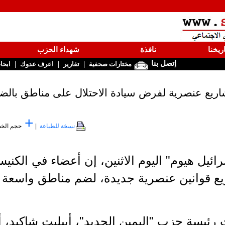
ريخنا
نافذة
شهداء الحزب
إتصل بنا
|
|
|
مختارات صحفية
تقارير
اعرف عدوك
ابحا
ريع عنصرية لفرض سيادة الاحتلال على مناطق بالض
+
نسخة للطباعة
|
حجم الخ
ائيل هيوم" اليوم الاثنين، إن أعضاء في الكن
يع قوانين عنصرية جديدة، لضم مناطق واسعة ف
رئيسة حزب "اليمين الجديد"، أييليت شاكيد،