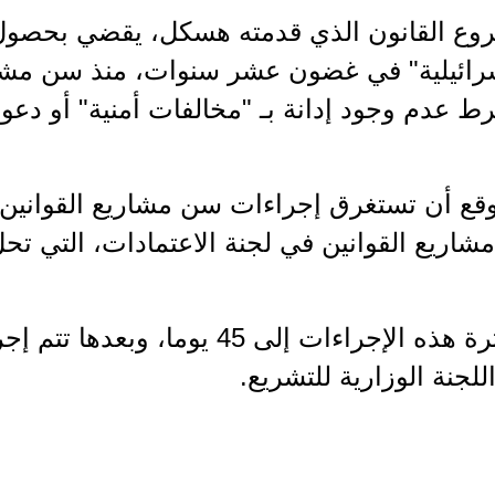
ع القانون الذي قدمته هسكل، يقضي بحصول 
إسرائيلية" في غضون عشر سنوات، منذ سن مش
ط عدم وجود إدانة بـ "مخالفات أمنية" أو دعو
ع أن تستغرق إجراءات سن مشاريع القوانين ه
 مشاريع القوانين في لجنة الاعتمادات، التي ت
ولفتت أنه قد يتم تقصير فترة هذه الإجراءات
للجنة الوزارية للتشريع.