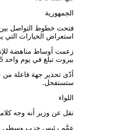
الجمهورية
فتحت خطوط التواصل بين ب
استعراض الخيارات التي يمك
زعمت أوساط مناهضة للإنت
بيروت تبلغ في يوم واحد 35 ألف سندويش.
أدّى تحذير جهة فاعلة من ن
ستستفحل.
اللواء
نقل عن وزير أنه وجه كلاماً
عمَّم رئيس حزب وسطي على