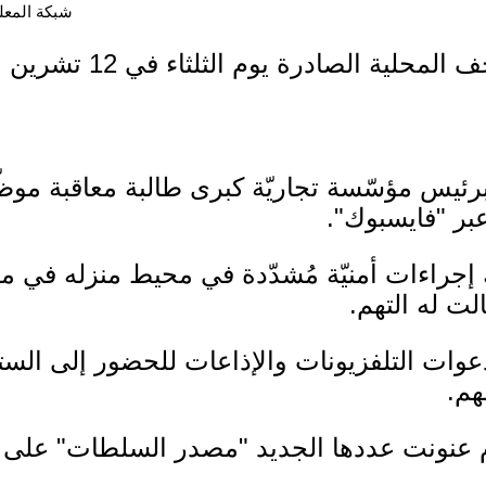
شبكة المعلوما
لية الصادرة يوم الثلثاء في 12 تشرين الثاني 2019
رئيس مؤسّسة تجاريّة كبرى طالبة معاقبة موظّفة
بر "فايسبوك".
 إجراءات أمنيّة مُشدّدة في محيط منزله في مار 
الت له التهم.
 دعوات التلفزيونات والإذاعات للحضور إلى الست
هم.
م عنونت عددها الجديد "مصدر السلطات" على 