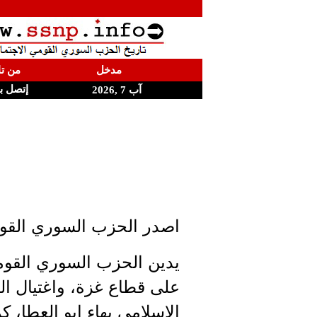
مدخل
من تا
إتصل ب
آب 7 ,2026
اصدر الحزب السوري القومي
يدين الحزب السوري القوم
على قطاع غزة، واغتيال الق
الاسلامي بهاء ابو العطا، 