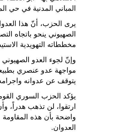
المباني المدنية في حي ال
يرى الحزب، أنّ هذا العدوا
الصهيوني ينحو باتجاه الت
مخططاته التهويدية الاستي
وإنّ لجوء العدو الصهيوني إ
مواجهة عدو عنصري بطبيعته
يتوقف عن عدوانه واجرامه،
يؤكد الحزب السوري القومي 
ارتقوا، لن تذهب هدراً، وأ
واضحة بأن هذه المقاومة بك
العدوان.