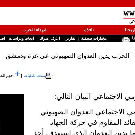
ريخنا
نافذة
شهداء الحزب
نا
|
|
|
مختارات صحفية
تقارير
اعرف عدوك
ابحاث ودراسات
اصد
الحزب يدين العدوان الصهيوني عى غزة ودمشق
+
نسخة للطباعة
|
حجم الخ
 الاجتماعي البيان التالي:
ي الاجتماعي العدوان الصهيوني
ائد المقاوم في حركة الجهاد
كما يدين العدوان الذي استهدف أحد