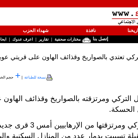
ريخنا
نافذة
شهداء الحزب
إتصل بنا
|
|
|
مختارات صحفية
تقارير
اعرف عدوك
ابحا
لتركي تعتدي بالصواريخ وقذائف الهاون على قريتي عو
+
نسخة للطباعة
|
حجم الخ
ال التركي ومرتزقته بالصواريخ وقذائف الهاون
 الحسكة.
واحتلت قوات العدوان الترك
يلة تسببت بدمار عدد من المنازل السكنية والبن