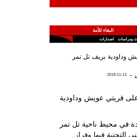
البقاء للأمة
ث ودراسات
اصدارات
يش وداودية بريف تل تمر
-
2019-11-13
ط
 على قريتي عويش وداودية
ي ومرتزقتها من الإرهابيين أمس 3 قرى جديدة في محيط ناحية تل تمر
ى التحتية فيها وفرار