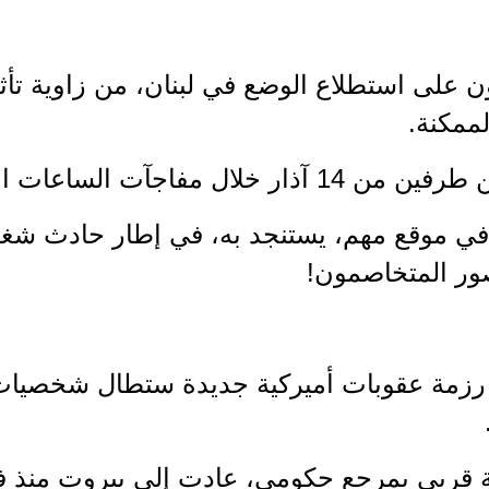
على استطلاع الوضع في لبنان، من زاوية تأثير 
لممكنة.
 مفاجآت الساعات الأخيرة.
 موقع مهم، يستنجد به، في إطار حادث شغل ال
صور المتخاصمون!
مة عقوبات أميركية جديدة ستطال شخصيات لب
قربى بمرجع حكومي، عادت إلى بيروت منذ فترة