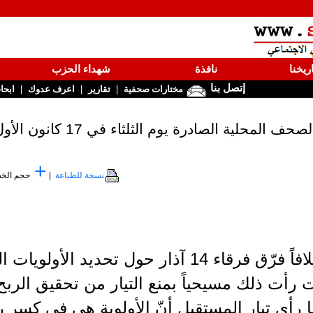
ريخنا
نافذة
شهداء الحزب
إتصل بنا
|
|
|
مختارات صحفية
تقارير
اعرف عدوك
ابحا
ف المحلية الصادرة يوم الثلثاء في 17 كانون الأول 2019
+
نسخة للطباعة
|
حجم الخ
قالت مصادر سياسية إنّ خلافاً فرّق فرقاء 14 آذار 
ات رأت ذلك مسيحياً بمنع التيار من تحقيق الرب
 رأى تيار المستقبل أنّ الأولوية هي في كسر ره