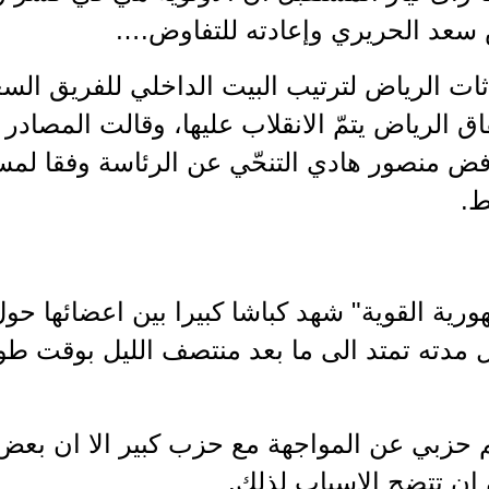
سعد الحريري وإعادته للتفاوض.…
ات الرياض لترتيب البيت الداخلي للفريق السعو
فاق الرياض يتمّ الانقلاب عليها، وقالت المصاد
فض منصور هادي التنحّي عن الرئاسة وفقا لمسو
ط.
هورية القوية" شهد كباشا كبيرا بين اعضائها ح
عل مدته تمتد الى ما بعد منتصف الليل بوقت ط
 حزبي عن المواجهة مع حزب كبير الا ان بعض ال
ان تتضح الاسباب لذلك.