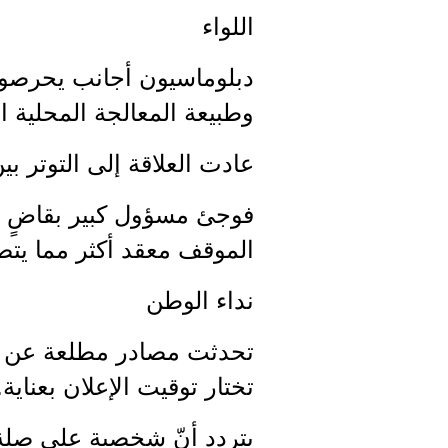
اللواء
دبلوماسيون أجانب يحرصون 
وطبيعة المعالجة المحلية ا
عادت العلاقة إلى التوتر بين طرفين من 14 آذار خلال
فوجئ مسؤول كبير بقاضٍ في
الموقف معقد أكثر مما يت
نداء الوطن
تحدثت مصادر مطلعة عن رز
تختار توقيت الإعلان بعناية.
يتردد أنّ شخصية على صلة 