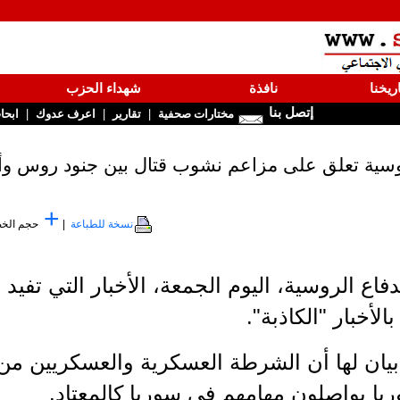
ريخنا
نافذة
شهداء الحزب
إتصل بنا
|
|
|
مختارات صحفية
تقارير
اعرف عدوك
ابحا
روسية تعلق على مزاعم نشوب قتال بين جنود روس و
+
نسخة للطباعة
|
حجم الخ
ة الدفاع الروسية، اليوم الجمعة، الأخبار التي تف
أخبار "الكاذبة".
يان لها أن الشرطة العسكرية والعسكريين من
يا يواصلون مهامهم في سوريا كالمعتاد.