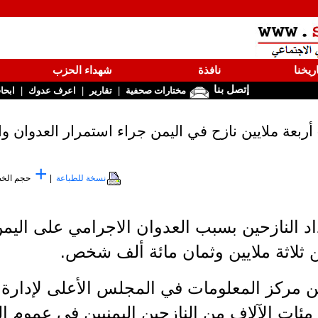
ريخنا
نافذة
شهداء الحزب
إتصل بنا
|
|
|
مختارات صحفية
تقارير
اعرف عدوك
ابحا
 أربعة ملايين نازح في اليمن جراء استمرار العدوان و
+
نسخة للطباعة
|
حجم الخ
د النازحين بسبب العدوان الاجرامي على اليمن
ن مركز المعلومات في المجلس الأعلى لإدارة
ن مئات الآلاف من النازحين اليمنيين في عموم ا