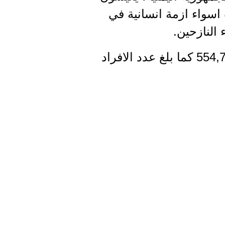
 اسواء ازمة انسانية في
النازحين.
و بلغت احصائية النازحين للأسر النازحة حتى نهاية شهر نوفمبر 2019، 554,784 كما بلغ عدد الافراد