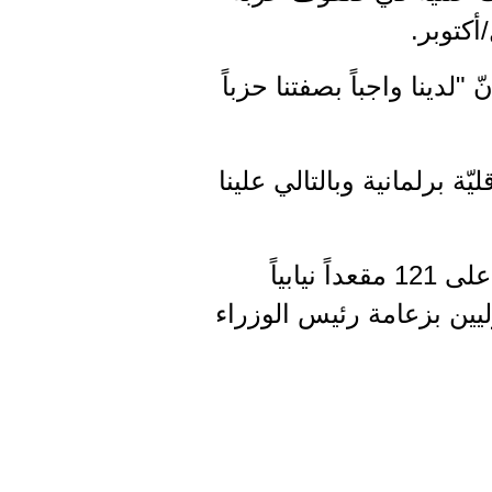
أكتوبر.
ينا واجباً بصفتنا حزباً
ّة برلمانية وبالتالي علينا
وفي الانتخابات التي جرت في 21 تشرين الأول/أكتوبر حصل المحافظون على 121 مقعداً نيابياً
برليين بزعامة رئيس الوزراء