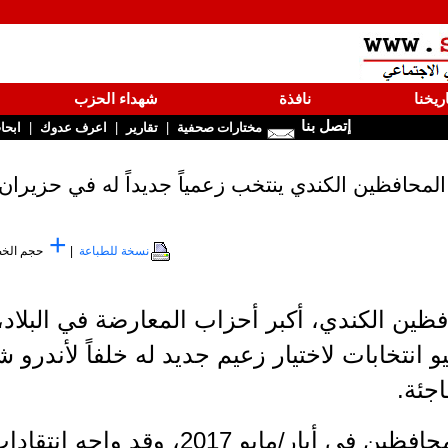
ريخنا
نافذة
شهداء الحزب
إتصل بنا
|
|
|
مختارات صحفية
تقارير
اعرف عدوك
ابحا
محافظين الكندي ينتخب زعمياً جديداً له في حزيران/
+
نسخة للطباعة
|
حجم الخ
ين الكندي، أكبر أحزاب المعارضة في البلاد،
حزيران/يونيو انتخابات لاختيار زعيم جديد له خلفاً لأند
اجئة.
وكان شير انتُخب زعيماً للمحافظين في أي