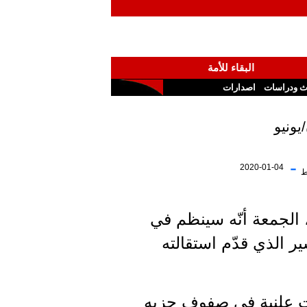
البقاء للأمة
ث ودراسات
اصدارات
يونيو
-
2020-01-04
ط
 الجمعة أنّه سينظم في
رو شير الذي قدّم استقالته
ار/مايو 2017، وقد واجه انتقادات علنية في صفوف حزبه