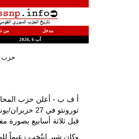
مدخل
من تا
آب 6 ,2026
حزب ال
أ ف ب - أعلن حزب المحافظ
تورونتو في 27 
قبل ثلاثة أسابيع بصورة مف