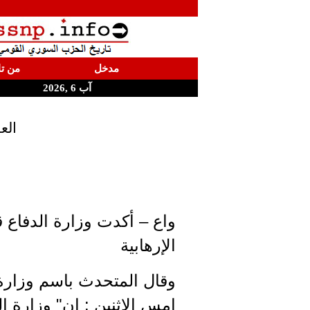
مدخل
من تا
آب 6 ,2026
الع
واع – أكدت وزارة الدفاع
الإرهابية
وقال المتحدث باسم وزارة ا
امس الاثنين : إن" وزارة 