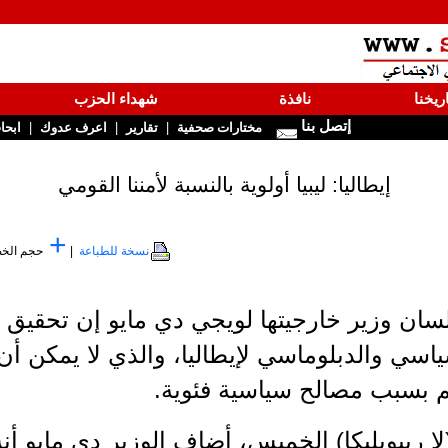
ريخنا
نافذة
شهداء الحزب
إتصل بنا
|
|
|
مختارات صحفية
تقارير
اعرف عدوك
ابحا
إيطاليا: ليبيا أولوية بالنسبة لأمننا القومي
+
نسخة للطباعة
|
حجم الخ
سان وزير خارجيتها لويجي دي مايو إن تحقيق الا
ياسي والدبلوماسي لإيطاليا، والذي لا يمكن أن ي
م بسبب مصالح سياسية فئوية.
 ريبوبليكا) الخميس، أضاف الوزير دي مايو أن