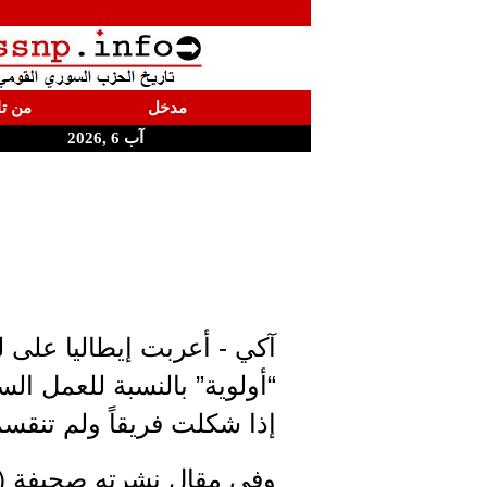
مدخل
من تا
آب 6 ,2026
آكي - أعربت إيطاليا على ل
“أولوية” بالنسبة للعمل الس
إذا شكلت فريقاً ولم تنقس
وفي مقال نشرته صحيفة (لا