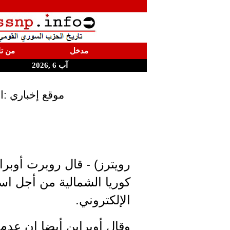
مدخل
من تا
آب 6 ,2026
موقع إخباري :ا
رويترز) - قال روبرت أوبر
كوريا الشمالية من أجل اس
الإلكتروني.