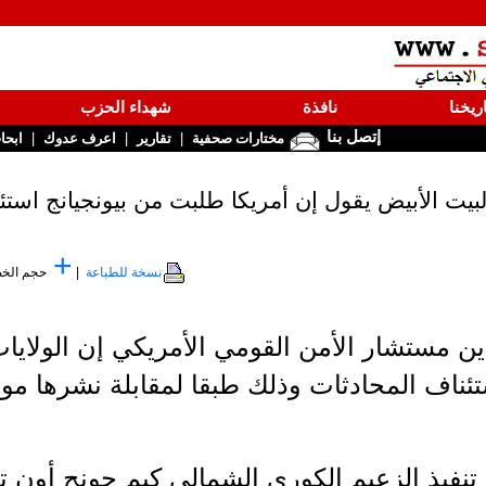
ريخنا
نافذة
شهداء الحزب
إتصل بنا
|
|
|
مختارات صحفية
تقارير
اعرف عدوك
ابحا
لبيت الأبيض يقول إن أمريكا طلبت من بيونجيانج استئ
+
نسخة للطباعة
|
حجم الخ
اين مستشار الأمن القومي الأمريكي إن الولاي
تئناف المحادثات وذلك طبقا لمقابلة نشرها مو
وقال أوبراين أيضا إن عدم‭‭ ‬‬تنفيذ الزعيم الكوري الشمالي كيم 