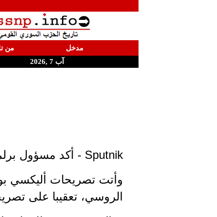
مدخل
من تا
آب 7 ,2026
Sputnik - أكد مسؤول برلماني روسي أن روسيا لا تغيِّر سياستها لإرضاء أحد.
وأتت تصريحات أليكسي بوشك
الروسي، تعقيبا على تصريح