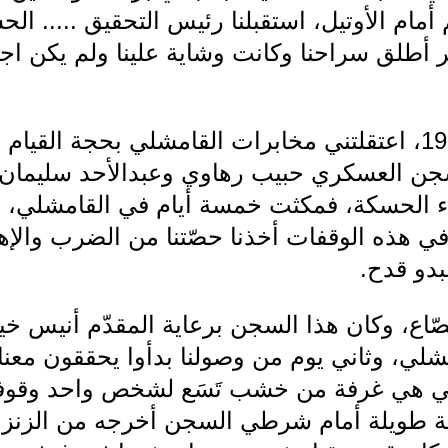
أمام الأوتيل، استقبلنا رئيس التحقيق ..... ال
ر أطلق سراحنا وكانت وشاية علينا ولم يكن اجتما
وفي أواخر آب من عام 1967، اعتقلتني مخابرات القامشلي بحجة
 العسكري حبيب رهاوي وعبدالأحد سليمان و
ء الحسكة، فمكثت خمسة أيام في القامشلي، وبا
في هذه الوقفات أخذنا حصّتنا من الضرب والإ
بدو قدح.
اع، وكان هذا السجن برعاية المقدّم أنيس خي
شلي، وثاني يوم من وصولنا بدأوا يحققون معنا 
التي هي غرفة من خشب تَسَع لشخص واحد وقوفاً
 طويلة أمام شرطي السجن أخرجه من الزنزانة،