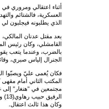
أثناء اعتقالي ومروري في 
العسكرية، فالشتائم والتهدي
الذي يطلبونه فيجلبون لي ال
القامشلي، وكان رئيس المك
بالضرب، وعندما يتعب يقو
الجنرال إلياس صبري، وقائد
فكان يُغمى عليّ ويصبّوا ال
المكتب الثاني أمام مقهى ك
مجتمعين في "هنغار" إلى 
وكان هذا ثالث اعتقال.