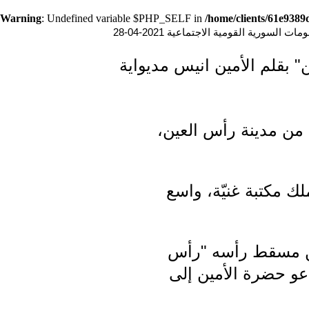
Warning
: Undefined variable $PHP_SELF in
/home/clients/61e938
ت السورية القومية الاجتماعية 2021-04-28
" بقلم الأمين انيس مديواية
وقت سابق، نشرت نبذة غنية عن الأمين إلياس صبري عبد المسيح(1) من مدينة رأس العين،
ملك مكتبة غنيّة، واسع
عن مسقط رأسه "رأس
دعو حضرة الأمين إلى