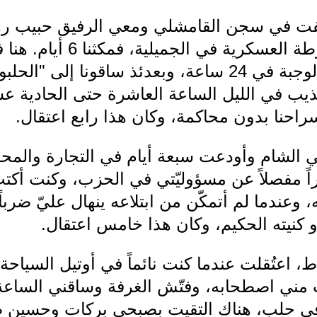
ائل عام 1957، أوقفت في سجن القامشلي ومعي الرفيق حبيب 
سافرنا إلى حلب إلى الشرطة 
فول وحمّص ظهراً، وهذه الوجبة في 24 ساعة، وبعدئذ ساق
ذيب في الليل الساعة العاشرة حتى الحادية عشرة
سراحنا بدون محاكمة، وكان هذا رابع اعتقال.
، اعتقلت في الشام وأودعت سبعة أيام في التجارة وا
ً مفصلاً عن مسؤوليّتي في الحزب، وكنت أكتب 
 وعندما لم أتمكّن من ابتلاعه ينهال عليّ ضربا
 كنيته الحكيم، وكان هذا خامس اعتقال.
 بأواخر شباط، اعتُقلت عندما كنت نائماً في أوتيل ا
 اصطحابه، وفتّش الغرفة وساقني الساعة ال
د في حلب، هناك التقيت بصبحي بركات وحسين ص