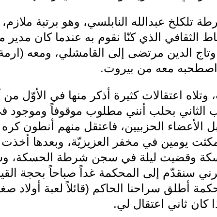
ة تلكلخ عبدالله النابلسي، وهو برتبة ملازم،
اط الثقافي الذي كنّا نقوم به عندما كان مدير
 وتاج الدين مرتضى إلى القامشلي، ومعه (ارم
اصطحبه معه من بيروت.
 وتلاه اعتقالات كثيرة أذكر منها في الأوّل من
كتب الثاني بحلب أنني مطلوب موقوفاً وموجود 
قِبل الأعضاء الحزبيين، فاعتقل منهم أنطون ك
ثت يومين في مخفر العزيزيّة، وبعدها أخذت إل
الحسكة وقضيت ليلة في سجن شرطة الحسكة، و
ي سنقدّم إلى المحكمة غداً صباحاً بحجة القي
مة أطلق سراحنا الحاكم (قائلاً لعبة أولاد صغ
ا كان ثاني اعتقال لي.