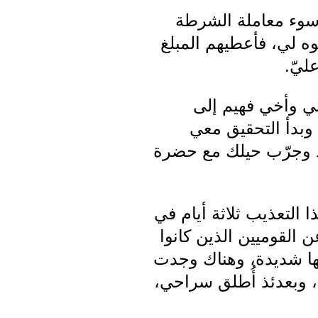
 سوء معاملة الشرطة
بوه لي، فأعطيهم المبلغ
ليّ.
تقلت في الثامن من تموز عام 1956، وساقوني وأخي فهيم إلى
وبدأ التحقيق معي
ذ وجرّب حيلك مع حضرة
ا التعذيب ثلاثة أيام في
 القوميين الذين كانوا
ها شديدة، وهناك وجدت
 السجن الانفرادي، وبعدئذ أُطلق سراحي،