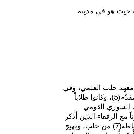
نّا مديواية(2)، الذي نوجّه إليه حيث هو في مدينة
سمها معهد حلب العلمي، وفي
عام 1944 تعرّفت على الرفقاء وديع الأشقر(3)، جورج عطية(4) وكامل المقدّم(5)، وكانوا طلاباً
ب السوري القومي
الكليّة متعاوناً مع الرفقاء الذين أذكر
بعضاً منهم، محمد شبول من الأردن، إدمون كركور(6) من حماة، نجيب خياطة(7) من حلب، وبهيج