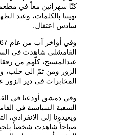
كنّا سهرانين معاً في مطعم 
يهيننا بالكلمات، وعند الظه
سادس اعتقال.
القامشلي شاهدت في السجن
عبدالمسيح، كلّهم من رفقا
الزور ومن ثمّ الى حلب، و
المخابرات في دير الزور ع
وفي دمشق أودعنا في القصّ
الشعبة السياسية في القام
ويعيدونا إلى الانفرادي، 
صباحاً شاهدت شخصاً بلحية