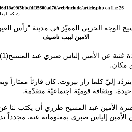
9d6d18a99f5bbcfdf35600ad76/web/include/article.php
on line
26
شبكة المعلوما
ح الوجه الحزبي المميّز في مدينة "رأس العين
الامين لبيب ناصيف
في 
 مكان.
دّد إليّ كلما زار بيروت. كان قارئاً ممتازاً وي
ة جيدة، وبثقافة قوميّة اجتماعيّة متقدّمة.
ضرة الأمين عبد المسيح طرزي أن يكتب لنا 
عن الأمين إلياس صبري بمعلوماته عنه. مجدداً ن