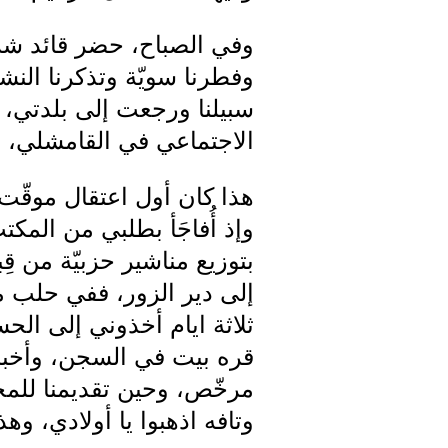
وفي الصباح، حضر قائد شرط
وفطرنا سويّة وتذكرنا النش
سبيلنا ورجعت إلى بلدتي،
الاجتماعي في القامشلي، 
هذا كان أول اعتقال موقّت،
وإذ أُفاجَأ بطلبي من الم
بتوزيع مناشير حزبيّة من 
إلى دير الزور، ففي حلب مك
ثلاثة ايام أخذوني إلى 
قره بيت في السجن، وأخبرن
مرخّص، وحين تقديمنا للمحك
وتافه اذهبوا يا أولادي، وهذ