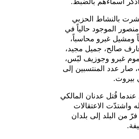
نا باشرت بالنشاط الحزبي
نصور الموجود حالياً في
اً في بيروت مدرباً ومشيل غبرو محاسباً،
عارف صالح، جميل مجيد،
عموم غبرو وجوزيف لبّس،
ً، وبعدما تركت رأس العين في 1951 إلى حلب، صار عدد المنتسبين إلى
عندما قُتل عدنان المالكي
 واشتدّت الاعتقالات
 من البلد إلى بلدان
فة.