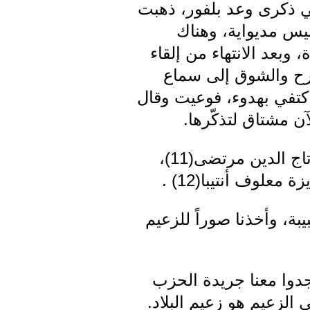
منفذيّة الجزيرة، وأذكر في 2 تشرين الثاني ذكرى وعد بلفور، ذهبت
ن رأس العين والقامشلي، وأذكر منهم زكي نظام(10) وأنيس مديواية، وهناك
وع الغفيرة، وبعد الانتهاء من إلقاء
فرح والشوق إلى سماع
كتفي بهدوء، فوعيت وقال
 مشتاق لتذكّرها.
وفي عام 1948، في أوائل نيسان، جئت إلى بيروت بصحبة منفّذ الجزيرة تاج الدين مرتضى(11)،
علوف أنتيبا(12) .
بة، وأخذنا صوراً للزعيم
وجدوا معنا جريدة الحزب
 الزعيم هو زعيم البلاد.