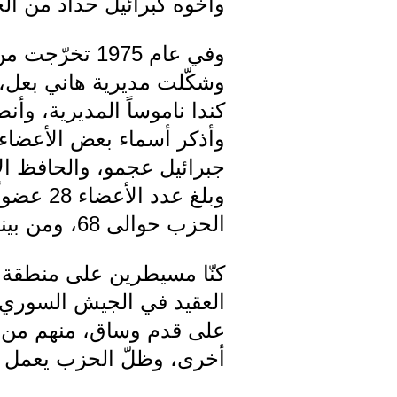
وأخوه كبرائيل حداد من الحسكة، وكانت ال
وفي عام 1975
وشكّلت مديرية هاني بعل، و
وأذكر أسماء بعض الأعضاء
جبرائيل عجمو، والحافظ ال
الحزب حوالى 68، ومن بينهم الأمين عبد المسيح طرزي الموجود حالياً في بيروت.
كنّا مسيطرين على منطقة رأ
العقيد في الجيش السوري ف
على قدم وساق، منهم من ا
أخرى، وظلّ الحزب يعمل سر