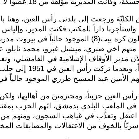
مديرية مؤلفة من 18 عضواً لا أذكر أسماءهم بالضبط.
 تخرّجت من الكليّة ورجعت إلى بلدتي رأس العين، وه
استأجرنا داراً للمكتب فكنت المدير، وإلياس م
كندا ناموساً المديرية، وأنطون كره بيت(8) الموجود حالي
 منهم اخي صبري، ميشيل غبرو، محمد نابلو، 
آن مدير الأوقاف الإسلامية في القامشلي، ون
وبلغ عدد الأعضاء 28 عضوا
س العين حزبياً، ومحترمين من أهاليها، ولكن 
ي الملعب البلدي بدمشق، اتّهم الحزب بمقتله
عتقل وتعذّب في غياهب السجون، ومنهم من فرّ
يّاً بالخوف من الاعتقالات والمضايقات المخي