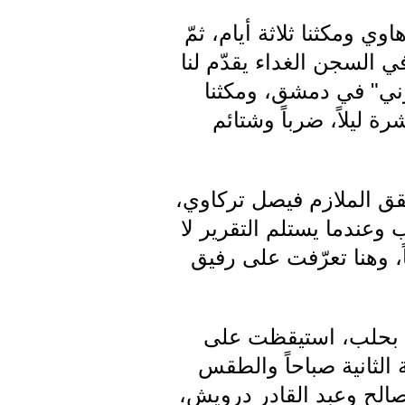
رهاوي ومكثنا ثلاثة أيام، ثمّ
العسكرية في الجميلية، فمكثنا 6 أيام. هنا في السجن الغداء يقدّم لنا
ونا إلى "الحلبوني" في دمشق، ومكثنا
 ليلاً، ضرباً وشتائم
لمحقق الملازم فيصل تركاوي،
وعندما يستلم التقرير لا
ً، وهنا تعرّفت على رفيق
لسياحة بحلب، استيقظت على
ثانية صباحاً والطقس
الح وعبد القادر درويش،