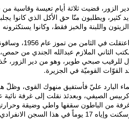
دير الزور، قضيت ثلاثة أيام تعيسة وقاسية من
د كثير، ويطلبون منّا حق الأكل الذي كانوا يجل
زيتون واللبنة والخبز فقط، وكانوا يستكثرونه ع
بعد مقتل عدنان المالكي، اع
تب الثاني الملازم عبدالله الجندي من حمص، 
ل للرقيب صبحي طوير، وهو من دير الزور، خُ
 القوّات القوميّة في الجزيرة.
ماء البارد عليّ فأستفيق منهوك القوى، وظلّ هذ
ربيس الصيفي، وبعدئذ نقلت إلى غرفة نائية عن
غرفة من الباطون سقفها واطي وضيقة وحرارت
الرفيق حبيب رهاوي(13) وسكنت وإياه 17 يوماً في هذا