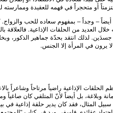
متزمتاً أو متحجراً في فهمه للعقيدة وممارسته له
 أيضاً – وجداً – بمفهوم سعاده للحب والزواج. 
خلال العديد من الحلقات الإذاعية. فالعلاقة با
جسدَين. لذلك انتقد بحدّة جماهير الذكور، وب
لا يرون في المرأة إلا الجنس.
الحلقات الإذاعية راضياً مرتاحاً وشاعراً بالا
وبلاغة، بل أيضاً لأنّ المتلقي كان صاغياً ومس
سبيل المثال، فقد كان يدير حلقة إذاعية في ب
اجتهاد عقائدي فلسفي ورد في كتاب "المجتمع و