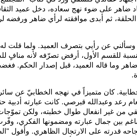
هاد ضاهر على ضوء نهج سعاده، دخل عميد الثق
لحلقة، ثم أبدى موافقته لرأي ضاهر ورفضه لرأ
وسألني عن رأيي بتصرف العميد. ولما قلت له
سبة للقسم الأول، أرفض تصرّفه لأنه منافٍ للدس
 ضاهر وما قاله العميد، قبل إصدار الحكم. ف
.
طابية. كان متميزاً في نهجه الخطابيّ عن سائ
عام رعد وعبدالله قبرصي. كانت عبارته أدبية 
 يُلقي من غير انفعال طوال خطبته، ولكن تموّجا
ناغم بين جمال عبارته ومضمونها الفكري، وفّرت
احه قدرته على الارتجال الظاهري. وأقول "ال