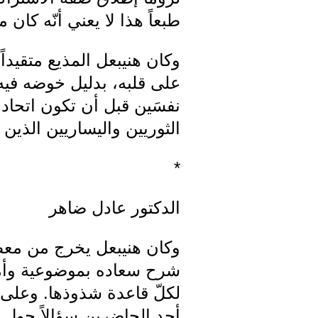
طبعاً هذا لا يعني أنّه كان 
وكان هنيبعل المذيع متقيداً
على قلبه، بدليل خوضه فيه 
نفسَين قبل أن تكون اتحاد 
الثوريين واليساريين الذين 
*
الدكتور عادل ضاهر
وكان هنيبعل يخرج من معظم 
شرح سعاده بموضوعية وأمانة 
لكلّ قاعدة شذوذها. وعلى 
أحد الحاضرين سؤالاً حول 