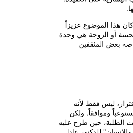
ا.
كان هذا الموضوع عزيزاً
لحبيبة أو الزوجة هي وحدة
خاصة بعض المثقفين
عتزاز، ليس فقط لأنه
توعباً وموافقاً. ولكن
يت الطلبة، حين طرح عليه
الإنسان" للدكتور عادل