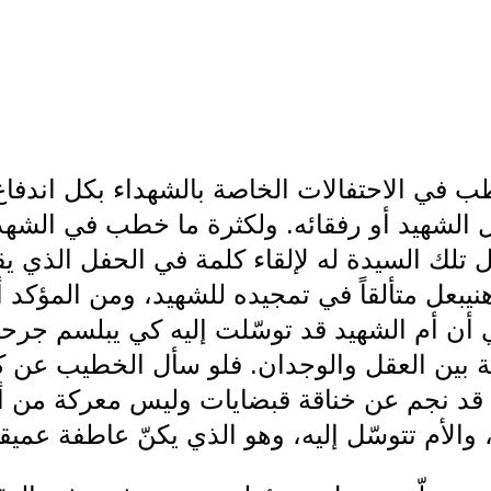
طب في الاحتفالات الخاصة بالشهداء بكل اندفا
 الشهيد أو رفقائه. ولكثرة ما خطب في الشه
 تلك السيدة له لإلقاء كلمة في الحفل الذي يق
 كان هنيبعل متألقاً في تمجيده للشهيد، ومن المؤك
أن أم الشهيد قد توسّلت إليه كي يبلسم جرحها
عة بين العقل والوجدان. فلو سأل الخطيب عن كي
موت قد نجم عن خناقة قبضايات وليس معركة من 
والأم تتوسّل إليه، وهو الذي يكنّ عاطفة عميقة