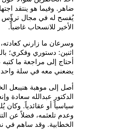
ضاهر. وفيما هو ينتقد اجت
يُفسح له في مجال ترؤّس ا
الأخير للانسحاب غاضباً.
وسرعان ما زارني كعادته، 
اثنين: دستوري وفكري؛ بالن
أحتاج إلى مراجعة ما كتبه
يضعني معه في سلة واحدة
أصل إلى موهبة هنيبعل الخ
الدكتور عبدالله سعادة وإن
سياسياً أو عقائدياً. وكان
وعدم تلعثمه، فضلاً عن الت
الخطابية. وقد ساهم في نج