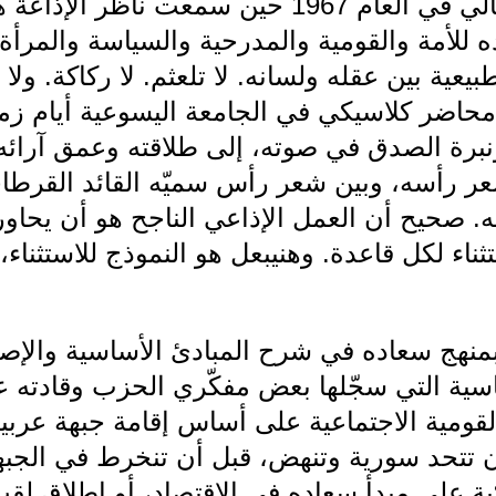
كنتُ منفذ عام المتن الشمالي في العام 1967 حين 
 للأمة والقومية والمدرحية والسياسة والمرأة
يعية بين عقله ولسانه. لا تلعثم. لا ركاكة. ول
حاضر كلاسيكي في الجامعة اليسوعية أيام زما
ونبرة الصدق في صوته، إلى طلاقته وعمق آرائه
شعر رأسه، وبين شعر رأس سميّه القائد القرطا
. صحيح أن العمل الإذاعي الناجح هو أن يحاور 
ناء لكل قاعدة. وهنيبعل هو النموذج للاستثناء،
 بمنهج سعاده في شرح المبادئ الأساسية والإصلا
سياسية التي سجّلها بعض مفكّري الحزب وقادته
قومية الاجتماعية على أساس إقامة جبهة عربية 
أن تتحد سورية وتنهض، قبل أن تنخرط في الجبهة 
ية على مبدأ سعاده في الاقتصاد، أو إطلاق لقب