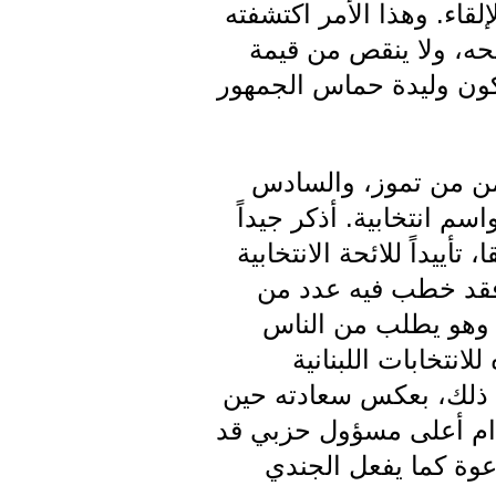
اء. وهذا الأمر اكتشفته
حه، ولا ينقص من قيمة
 تكون وليدة حماس الجمهور
امن من تموز، والسادس
م انتخابية. أذكر جيداً
ييداً للائحة الانتخابية
 فقد خطب فيه عدد من
اً وهو يطلب من الناس
نتخابات اللبنانية
ي ذلك، بعكس سعادته حين
دام أعلى مسؤول حزبي قد
دعوة كما يفعل الجندي