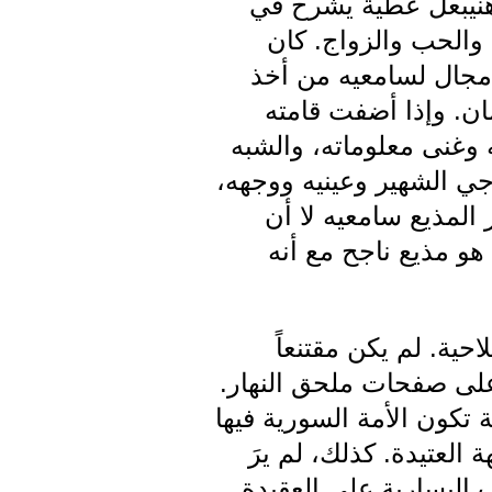
سمعت ناظر الإذاعة هنيبعل عطية يشرح في
 والحب والزواج. كان
ا مجال لسامعيه من أخذ
ن. وإذا أضفت قامته
 وغنى معلوماته، والشبه
جي الشهير وعينيه ووجهه،
المذيع سامعيه لا أن
 هو مذيع ناجح مع أنه
حية. لم يكن مقتنعاً
 على صفحات ملحق النهار.
تكون الأمة السورية فيها
العتيدة. كذلك، لم يرَ
 اليسارية على العقيدة.