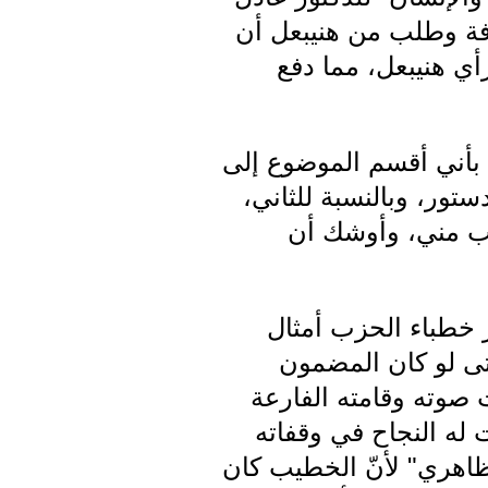
افة وطلب من هنيبعل أن
ي هنيبعل، مما دفع
 بأني أقسم الموضوع إلى
تور، وبالنسبة للثاني،
غضب مني، وأوشك أن
ر خطباء الحزب أمثال
حتى لو كان المضمون
ت صوته وقامته الفارعة
 له النجاح في وقفاته
ظاهري" لأنّ الخطيب كان