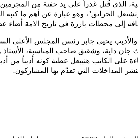
، الذي قُتل غدراً على يد حفنة من المجرمين،
تشتعل الحرائق"، وهو عبارة عن أهم ما كتبه ال
ي والأديب يحيى جابر رئيس المجلس الأعلى ا
ث جان داية، وشقيق صاحب المناسبة، الأستاذ ول
ءة على الكاتب هنيبعل عطية كونه أديباً من أدبا
نشر المداخلات التي تقدّم بها المشاركون.