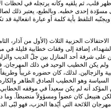
 قلب، ثم يلقيه وكأنه يرتجله في لحظات الإلق
مسوّدة إحدى خطبه. وبالطبع، يعتبر ذلك لصال
يجنّبه التلفظ بأية كلمة أو عبارة انفعالية قد
احتفالات الحزبية الثلاث (الأول من آذار، الث
هداء، إضافة إلى وقفات خطابية قليلة في مواس
على شرفة أحد المنازل بين جلّ الديب والزلقا، تأ
ا. ولم يكن الخطيب الوحيد في ذلك المهرجان.
ابية والزجالين. لذلك، كان حضوره غريباً وطريف
سياسة وهو الخطيب الصادق الطاهر والكاره للا
 المؤكد أنه لم يكن سعيداً في موقفه الخطاب
هنيبعل كان عضواً ومسؤولاً منضبطاً. وما 
رجان اللائحة التي أيّدها الحزب، فهو لبّى ال