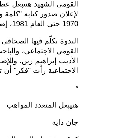
القومي الشهيد هنيبعل عطية
لإعلان صدور كتابه "كلمة و
1970 حتى العام 1981، إضافة إلى محطات بارزة في تاريخ الأمة أضاء عطية عليها بقلمه وريشته.
الندوة تكلّم فيها الصحاف
القومي الاجتماعي، والباح
الأديب إبراهيم زين. وللإضا
الاجتماعية رأت "فكر" أن ت
*
هنيبعل المتعدد المواهب
جان داية