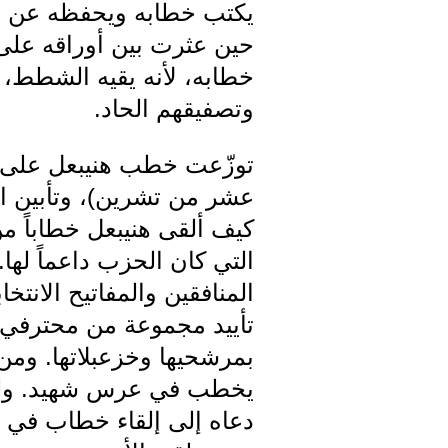
يكتب خطابه ويحفظه عن ظهر
حين عثرت بين أوراقه على 
خطابه، لأنه يقيه الشطط، و
وتصفيقهم الحاد.
توزّعت خطب هنيبعل على ال
عشر من تشرين)، وتأبين الش
كيف ألقى هنيبعل خطاباً من 
التي كان الحزب داعماً له
المنافقين والمفاتيح الانتخ
تأييد مجموعة من محترفي ال
بمرشحيها وخزعبلاتها. ومن
يخطب في عرس شهيد. ولكن 
دعاه إلى إلقاء خطاب في مه