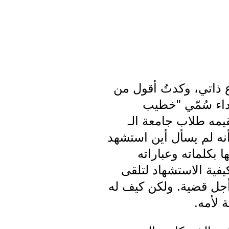
ع ذاتي، وكدتُ أقول من
داء سُمّي "خطيب
يمه طلاب جامعة الـ
د أنه لم يسأل أين استشهد
 بكلماته وعباراته
فية الاستشهاد لتلقى
أجل قضية. ولكن كيف له
 لأمه.