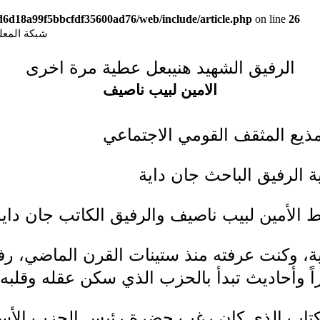
9d6d18a99f5bbcfdf35600ad76/web/include/article.php
on line
26
شبكة المعلوما
الرفيق الشهيد هنيبعل عطية مرة اخرى
الامين لبيب ناصيف
لمذيع المثقف القومي الاجتماعي
ة الرفيق الباحث جان داية
 الأمين لبيب ناصيف والرفيق الكاتب جان داية
، وكنت عرفته منذ ستينات القرن الماضي، رفيق
راً وأحاديث تبدأ بالحزب الذي سكن عقله وقلبه
، الكتاب الذي كان رغب حضرة رئيس الحزب الأ