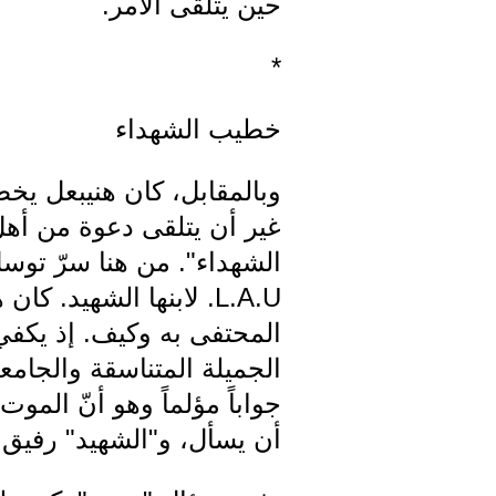
حين يتلقى الأمر.
*
خطيب الشهداء
وبالمقابل، كان هنيبعل يخ
غير أن يتلقى دعوة من أهل
الشهداء". من هنا سرّ توسل
L.A.U. لابنها الشهيد.
المحتفى به وكيف. إذ يكفي 
الجميلة المتناسقة والجام
جواباً مؤلماً وهو أنّ ال
أن يسأل، و"الشهيد" رفيق، 