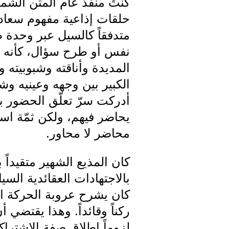
حلقات إذاعية مفهوم سعاده
متدفقاً كالسيل عبر وحدة طب
نفس أو طرح سؤال، كأنه م
المديدة وأناقته وشبوبيته 
الكبير بين وجهه وعينيه و
أدركت سرّ تعلّق الحضور به
يحاضر فيهم، ولكن ثمّة استث
محاضر لا محاور.
كان المذيع الشهير متقيداً
بالاجتهادات العقائدية ال
كان يشرح عروبة الحركة ال
ركناً وقائداً. وهذا يقتضي 
لزوماً إطلاق صفة الاشتراك