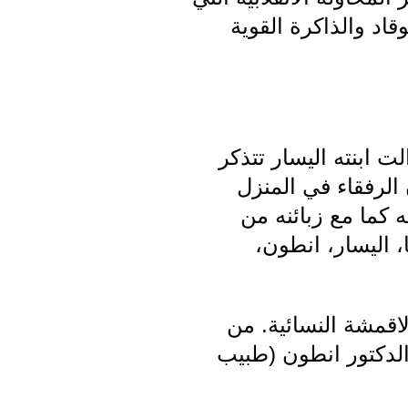
قاد والذاكرة القوية
ت ابنته اليسار تتذكر
الرفقاء في المنزل
 كما مع زبائنه من
، اليسار، انطون،
قمشة النسائية. من
ب منها الدكتور انطون (طبيب