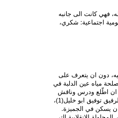
له، فهي كانت الى جانبه
ومية اجتماعية: شكري،
يه، دون ان يتعرف على
صلحة مياه عين الدلبة في
 ان اطّلع ودرس وناقش
واقتنع، ولينتظم في اوائل الاربعينات في مديرية الحدث، ومديرها آنذاك الرفيق توفيق ابو خليل(1)،
كان يسكن في الجميزة.
لى نشاطه، وعلى توليه للمسؤوليات، واعتقل في العام 1962 اثر المحاولة الانقلابية التي