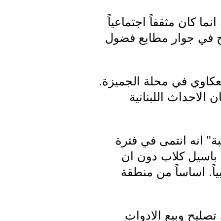
ما كان مثقفاً اجتماعياً
زجاج في جوار مطابع فضول
لعكاوي في محلة الجميزة.
 الاحداث اللبنانية
ة" انه انتمى في فترة
قة ادال باسيل كلاب دون ان
اً. اساساً من منطقة
تصليح وبيع الادوات