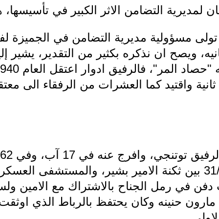
ن لمديرية التضامن الاثر الكبير في تأسيسها، 
 تولى مسؤولية مديرية التضامن في الجميزة ل
فانيه، ويصح ان نذكره بكثير من التقدير، يشير إل
انية واقتيد كما العشرات من الرفقاء الى معتق
الرابعة وبقي حتى 31/1/1962 بين ثكنة الامير بشير، والمست
دفن في رمل الجناح بالاشتراك مع الامين ول
مارون حنينه وكان يحتفظ بالرباط الذي اوثقت
لاولى.