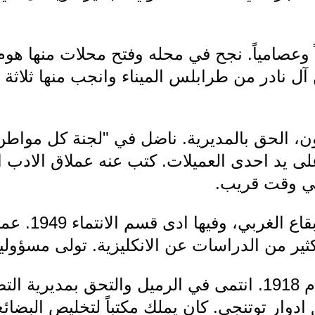
اً وعصامياً. نجح في محله وفتح محلات منها هو
 نادر من طرابلس الميناء وانجب منها ثلاثة ابن
 الحق بالمديرية. ناضل في "لجنة كل مواطن خ
على يد احدى العميلات. كتب عنه عملاق الادب ا
في وقت قريب.
- اميل هلال: م
ثير من الدراسات عن الانكليزية. تولى مسؤولي
- جورج لطوف: مواليد العام 1918. انتمى في الرميل والتحق ب
ادوار توتنجي. كان يملك مكتباً لتخليص البضائ