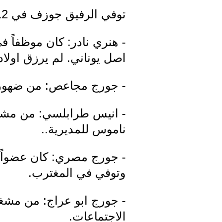
توفي الرفيق جوزف في 28/12/ ؟
- هنري نادر: كان موظفاً 
اصل يوناني. لم يرزق اولاداً
- جورج مجاعص: من ضهور 
- انيس طرابلسي: من مشغرة.
ناموس للمديرية..
- جورج مصري: كان عضواً ن
وتوفي في المغترب.
- جورج ابو عراج: من مشغرة 
الاجتماعات.