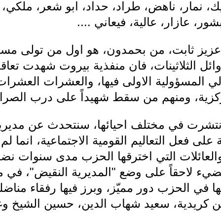
يك، نمار، ناهض، طراد، حداد، ابو شعر، ملكي،
ر، عازار، عالية، فيعاني ....
 عزيز ثابت، من بحمدون، هو اول من تولى مسؤ
ئل الثلاثينات، فان منفذية بيروت شهدت تعاقب
ولي المسؤولية الاولى فيها، والعشرات العشرا
ركزية، ومنهم من سقط شهيداً على درب الصراع
نتشرت في مختلف احيائها، سنتحدث عن مديري
على فعل التعاليم القومية الاجتماعية، انما لم
العائلات التي اخترقها الحزب مدى سنوات نضاله
يء لاحقاً على وضع "المديرية النقيض"، في 
ها في الحزب دور مميّز، وبرز فيها رفقاء مناضل
ين كريدية، سعيد شهاب الدين، حسين الشيخ وغ