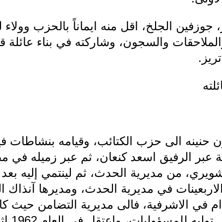
 جوزفين الجلخ، اقل منه ايماناً بالحزب وولاء 
ملاحقات والسجون، وشاركته في بناء عائلة ق
ريز.
لته
ون حنينه الى حزب الكتائب، وقيامه بنشاطات ف
ة عبر الرفيق اسعد كنعان، ثم عبر زميله في م
ويري، من مديرية الحدث، ثم لينتمي إليه بعد
قدام في الاشرفية، فالى مديرية التضامن حيث 
فاستمر ع