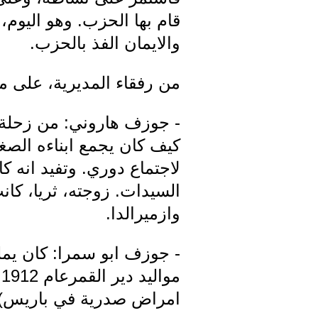
قام بها الحزب. وهو اليوم، 
والايمان الفذ بالحزب.
من رفقاء المديرية، على ما 
- جوزف هاروني: من زحلة، وك
كيف كان يجمع ابناءه الصغ
لاجتماع دوري. وتفيد انه ك
السيدات. زوجته، ثريا، كانت
وازميرالدا.
- جوزف ابو سمرا: كان يم
م
امراض صدرية في باريس)، 