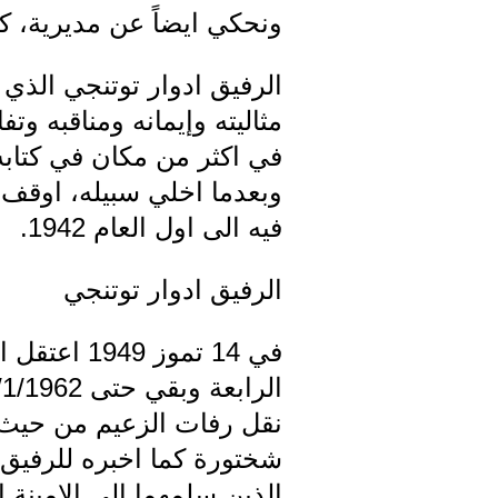
ونحكي ايضاً عن مديرية، كا
الرفيق ادوار توتنجي الذي
مثاليته وإيمانه ومناقبه وت
وبعدما اخلي سبيله، اوقف ث
فيه الى اول العام 1942.
الرفيق ادوار توتنجي
نقل رفات الزعيم من حيث 
شختورة كما اخبره للرفيق 
الذين سلمهما الى الامينة ا