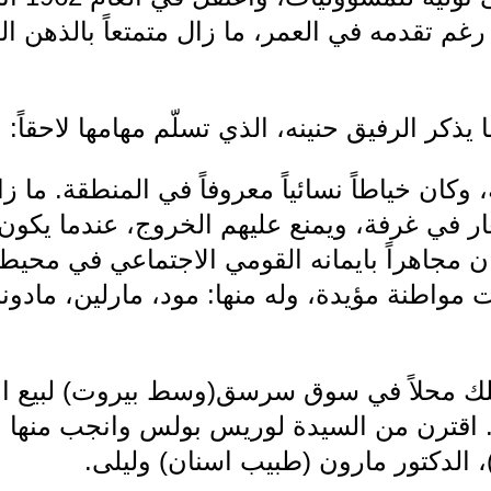
رغم تقدمه في العمر، ما زال متمتعاً بالذهن الو
يذكر الرفيق حنينه، الذي تسلّم مهامها لاحقاً:
ان خياطاً نسائياً معروفاً في المنطقة. ما زال
ار في غرفة، ويمنع عليهم الخروج، عندما يكون 
ان مجاهراً بايمانه القومي الاجتماعي في محيطه
 مواطنة مؤيدة، وله منها: مود، مارلين، مادونا
لك محلاً في سوق سرسق(وسط بيروت) لبيع الا
واليد دير القمرعام 1912. اقترن من السيدة لوريس بولس وانج
الدكتور مارون (طبيب اسنان) وليلى.