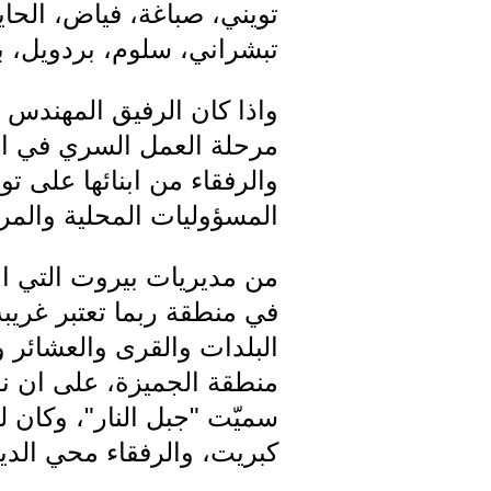
تويني، صباغة، فياض، الحا
تبشراني، سلوم، بردويل، بشو
واذا كان الرفيق المهندس
مرحلة العمل السري في اوا
والرفقاء من ابنائها على ت
المسؤوليات المحلية والم
من مديريات بيروت التي ا
في منطقة ربما تعتبر غريبة 
البلدات والقرى والعشائر و
منطقة الجميزة، على ان نض
سميّت "جبل النار"، وكان ل
كبريت، والرفقاء محي الد