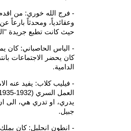
- فرج الله خوري: من اقدم رف
وعقائدياً، ومحدثاً بارعاً
حيث كانت تطبع جريدة "الج
- الياس الحاصباني: كان يم
كان يحضر الاجتماعات بانتظا
الدامية.
- فيليب كلاب: يفيد عنه ال
يدري، او تدري هي، الى ان 
جبيل.
- انطون انجليل: كان يملك