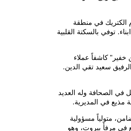
م الكتريك في منطقة
اء. توفي بالسكتة القلبية
فير" كاشفاً عملاء
لرفيق سعيد تقي الدين.
ن عيتنيت-البقاع الغربي، وفيها ادى قسم الانتماء 1949. عمل في الصحافة وله العديد
ة مذيع في المديرية.
مديرية التضامن، متولياً مسؤولية
ع في مرفأ بيروت، وهو