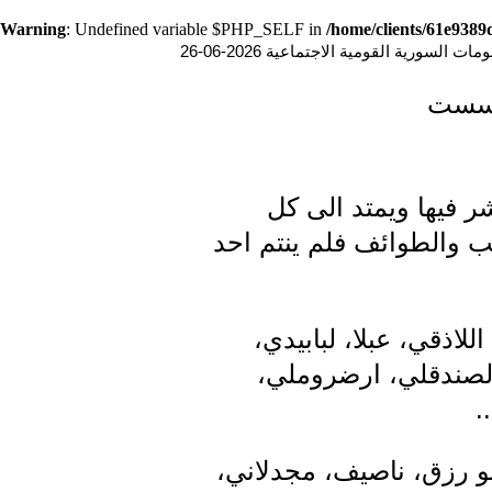
Warning
: Undefined variable $PHP_SELF in
/home/clients/61e938
ت السورية القومية الاجتماعية 2026-06-26
 أسست
 فيها ويمتد الى كل
ب والطوائف فلم ينتم احد
لاذقي، عبلا، لبابيدي،
الصندقلي، ارضروملي،
.
بو رزق، ناصيف، مجدلاني،