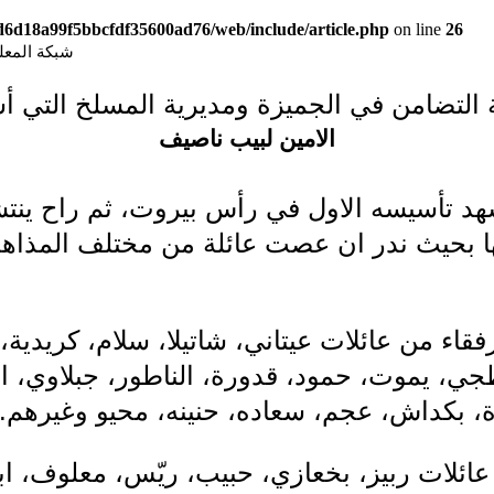
9d6d18a99f5bbcfdf35600ad76/web/include/article.php
on line
26
شبكة المعلوما
 التضامن في الجميزة ومديرية المسلخ التي
الامين لبيب ناصيف
 تأسيسه الاول في رأس بيروت، ثم راح ينتشر
تها بحيث ندر ان عصت عائلة من مختلف المذاه
اء من عائلات عيتاني، شاتيلا، سلام، كريدية، ال
جي، يموت، حمود، قدورة، الناطور، جبلاوي، 
، بكداش، عجم، سعاده، حنينه، محيو وغيرهم..
ن عائلات ربيز، بخعازي، حبيب، ريّس، معلوف، ا