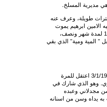
هي مديرية المسلخ.
فترات طويلة، وعرف عنه
يه الامين ابرهيم يموت
في اكثر من مكان في كتابه "حصاد المر"، فالرفيق ادوار اعتقل العام 1940 لمدة شهر ونصف،
ل " المية ومية" الذي بقي
في 14 تموز 1949 اعتقل الرفيق توتنجي، وافرج عنه في 17 آب، وفي 3/1/1962 اعتقل للمرة
شفى العسكري. وهو الذي شارك في
سن مجدلاني وعبده
 به يداه وسن من اسنانه