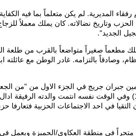
قاء المديرية. لم يكن متعلماً بما فيه الكفاية ان
 عن الحزب وتاريخ نضالاته. كان يملك معملاً لل
يل الجديد".
لك مطعماً صغيراً متواضعاً بالقرب من طلعة ا
م، وصادقاً بالتزامه. غادر الوطن مع عائلته ابان
امين جبران جريج في الجزء الاول من "من الجعب
العمل السري (1932-1935) وفي الوقت نفسه انتمت والدته الرفي
التقيا في احد الاجتماعات الحزبية فتعارفا حزبي
 متجراً في منطقة العكاوي/الجميزة ويعمل في 