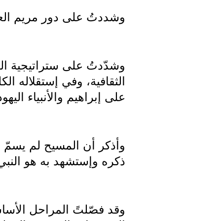
وشددتُ على دور مريم الع
وشدّدتُ على ستراتيجية الم
الثقافية، وفي إستقلاله الك
على إبراهيم والأنبياء اليهود
وأذكر أن المسيح لم يسمّ وا
ذكره وإستشهد به هو النبي 
وقد فصّلتً المراحل الأسا