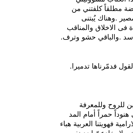
ضة مطلقاً كلفتني من
ر .وهناك يُبتنى
ة فى الاخلاق والمناقب
اسد .والباقي حشو وترف.
لقول فدمّرناها تدميرا.
لأبن للروح وللمعرفة
نوداً حمراً أمام المد
امية فهويتنا العربية هباء