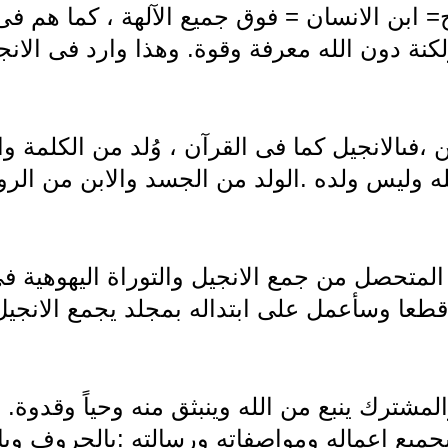
 ابن الانسان = فوق جميع الآلهة ، كما هم فى 
نة دون الله معرفة وقوة. وهذا وارد فى الانج
،فىالانجيل كما فى القرآن ، وُلد من الكلمة وا
ه وليس ولده .الولد من الجسد والابن من الرو
متحصل من جمع الانجيل والتوراة اليهوهية فى
طعا وسأعمل على ابتداله بمجلد يجمع الانجيل 
المشترك ينبع من الله وينبثق منه وحياً وقدوة.
يع اعماله ومواصفاته ورسالته :بالحروف وبالت