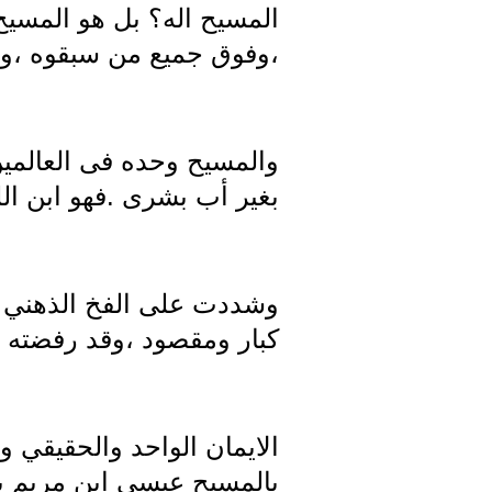
المسيح اله؟ بل هو المسيح=
،وفوق جميع من سبقوه ،ولك
والمسيح وحده فى العالمين 
بغير أب بشرى .فهو ابن الل
وشددت على الفخ الذهني ال
كبار ومقصود ،وقد رفضته ق
الايمان الواحد والحقيقي و
بالمسيح عيسى ابن مريم بجم