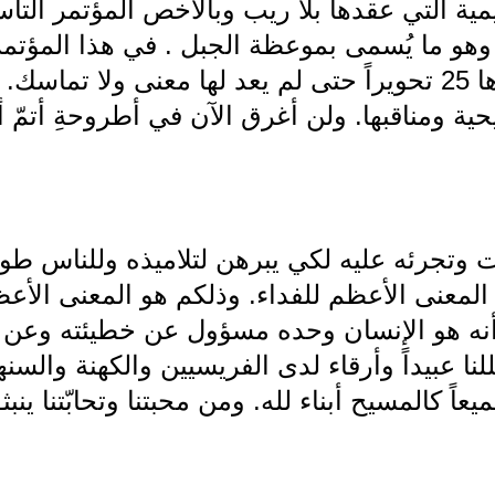
يمية التي عقدها بلا ريب وبالأخص المؤتمر الت
هو ما يُسمى بموعظة الجبل . في هذا المؤتمر
شريعة يهوه ونقضها وحوّرها 25 تحويراً حتى لم يعد لها معنى ول
ية ومناقبها. ولن أغرق الآن في أطروحةِ أتمّ أ
تجرئه عليه لكي يبرهن لتلاميذه وللناس طوا
المعنى الأعظم للفداء. وذلكم هو المعنى الأعظم
أنه هو الإنسان وحده مسؤول عن خطيئته وعن ا
للنا عبيداً وأرقاء لدى الفريسيين والكهنة والسن
يعاً كالمسيح أبناء لله. ومن محبتنا وتحابّتنا ين