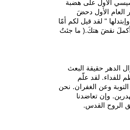
أسيسي الأول على هضبة
 العام الأول دحضَ
ا تماسك. وإبتدلها " لقد قيل لكم أمّا
كملَ نقضَ هتكَ.( ما جئتُ
ل الدهر حقيقة البعث
 للفداء. لقد علّم
لتوبة وعن الغفران. نحن
هدرين. وإن تعاضدنا
بثق الروح القدس.