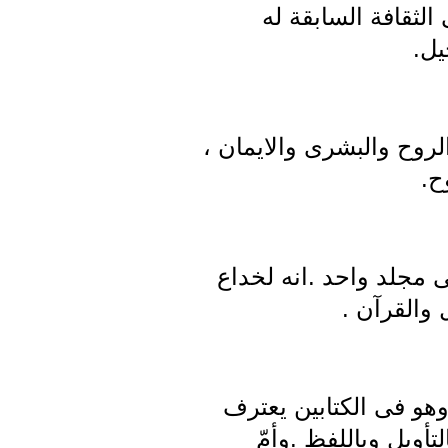
الثقافة السابقة له
يل.
لروح والبشرى والايمان ،
ح.
 مجلد واحد .انه لخداع
والقرآن .
 وهو فى الكتابين يعترف
أويل وباللفظ .وأمّ