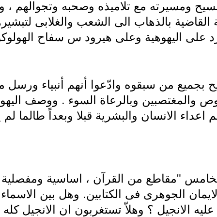
ح ومسيرته مع تلاميذه وصحبه وتجوالهم ، والك
ة القاضية بالذهاب الى الشعب والغلابى لتبشير
رد على اليهوهية وعلى هيرود س سفاح الهولو
بجميع من سبقوه وادّعوا أنهم أنبياء ورسل من
 والمغتصبين وبالرعاة السوء . ووصف اليهود 
م اعداء الانسان والبشرية قبلا وبعداً طالما لم
لخامس "مقاطع من القرآن ، اساسية ومفصلية 
ايمان الجوهرى فى الكتابين. وهل بين الاسماء 
عليه الانجيل ؟ وهلاّ تستغربون ان الانجيل كله