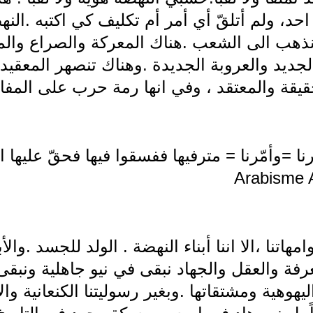
، ولم أتلقّ أي أمر أم تكليف كي اكتبه .النه
هب الى الشعب .هناك المعركة والصراع والمصي
لجديد والعروبة الجديدة .وهناك تنصهر المعقيد
يقة والمعتقد ، وفي انها رمة حرب على المف
نا =وأمّرنا = مترفيها ففسقوا فيها فحقّ عليها ا
Arabisme A
وامهاتنا ،الا اننا أبناء النهضة . الولد للجسد .وا
رفة والعقل والجهاد نبقى في نيو جاهلية ونبقى ه
هوهية ومشتقاتها .وبغير رسوليتنا الكنعانية والار