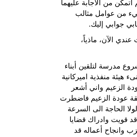
اتمكن من الاجابة عليهما
شيء من عوامل مثالب
ابي جوابي إليك.
عندي الآن، ماذياً،
روع مدرسة لتلقين أبناء
ء هيئة منفذية اميركانية
دة الزعيم واني أشعر
فقة عودة الزعيم فاضطرت
ولا الحاجة الى السرعة
د قويت وادراك قضايا
ب وانجاح أعماله قد