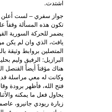
اشتدت.
جواز سفري – لست أعلن ان
تكون هذه المسألة وقفاً ع
يضمر للحركة السورية القو
يافث، الذي وان لم يكن من
المتصلين بروابط وثيقة بال
البرازيل: الرفيق وليم بحلي
هناك مؤقتاً أيضاً القنصل 
وكانت له معي مراسلة قديم
فتح الله، فأظهر برودة وقا
يحاول فعل ما يمكنه والأث
زيارة ريودي جانيرو، عاصم