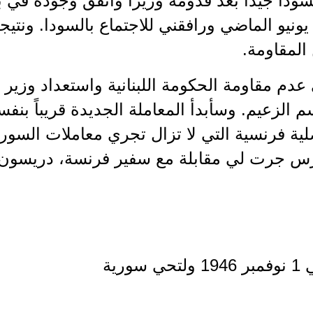
دا جيداً بعد قدومه وزيراً واتفق وجوده في 
ونيو الماضي ورافقني للاجتماع بالسودا. ونتيجة
المقاومة.
دم مقاومة الحكومة اللبنانية واستعداد وزير ال
الزعيم. وسأبدأ المعاملة الجديدة قريباً بنفس
ة فرنسية التي لا تزال تجري معاملات السور
يرس جرت لي مقابلة مع سفير فرنسة، دريسون، 
رية