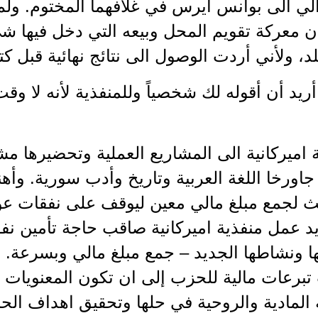
ي الى بوانس ايرس في غلافهما المختوم. ولم 
ن معركة تقويم المحل وبيعه التي دخل فيها 
لد، ولأني أردت الوصول الى نتائج نهائية قبل كت
يد أن أقوله لك شخصياً وللمنفذية لأنه لا وقت 
اميركانية الى المشاريع العملية وتحضيرها مش
رخا اللغة العربية وتاريخ وأدب سورية. وأهنى
يث لجمع مبلغ مالي معين ليوقف على نفقات عو
 عمل منفذية اميركانية صاقب حاجة تأمين ن
ا ونشاطها الجديد – جمع مبلغ مالي وبسرعة. ل
برعات مالية للحزب إلى ان تكون المعنويات ق
لمادية والروحية في حلها وتحقيق اهداف الحز