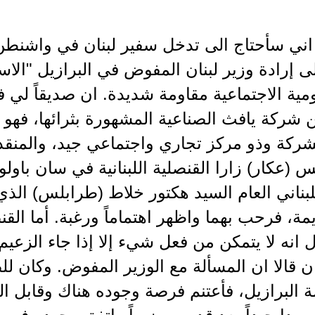
ي سأحتاج الى تدخل سفير لبنان في واشنطن 
لى إرادة وزير لبنان المفوض في البرازيل "الا
مية الاجتماعية مقاومة شديدة. ان صديقاً لي ف
 شركة يافث الصناعية المشهورة بثرائها، فهو 
شركة وذو مركز تجاري واجتماعي جيد، والمنقذ 
س (عكار) زارا القنصلية اللبنانية في سان باول
اللبناني العام السيد هكتور خلاط (طرابلس) ا
ة، فرحب بهما واظهر اهتماماً ورغبة. أما الق
ل انه لا يتمكن من فعل شيء إلا إذا جاء الزعيم
نان قالا ان المسألة مع الوزير المفوض. وكان 
ة البرازيل، فأعتنم فرصة وجوده هناك وقابل 