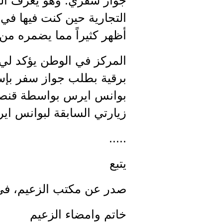
جواز سفري. وهو يعرف السو
التجارية حين كنت فيها في ي
أظهر كثيراً مما يضمره من 
المركز في الوطن يؤكد لي ع
برقية بطلب جواز سفر بإسم 
بوانس ايرس بواسطة قنصلي
زيارتي السابقة لبوانس ا
.....
يتبع
صدر عن مكتب الزعيم، في 1 نوفمبر 1946 ولتحي سو
خاتم وامضاء الزعيم