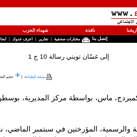
ريخنا
نافذة
شهداء الحزب
إتصل بنا
|
|
|
مختارات صحفية
تقارير
اعرف عدوك
ابحا
إلى غسّان تويني رسالة 10 ج 1
+
نسخة للطباعة
|
حجم الخ
كمبردج، ماس، بواسطة مركز المديرية، بوسط
والرسمية، المؤرختين في سبتمبر الماضي، ن