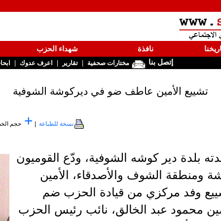
ريخنا
نافذة
شهداء الحزب
إتصل بنا
|
|
|
مختارات صحفية
تقارير
اعرف عدوك
ابحا
تشييع الأمين عاطف ضو في ديركوشة الشوفية
+
نسخة للطباعة
|
حجم الخ
 بلدة دير كوشه الشوفية، ودّع القوميون
شة ومنطقة الشوف والأصدقاء، الأمين
يع وفد مركزي من قيادة الحزب ضم
ين محمود عبد الخالق، نائب رئيس الحزب