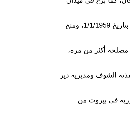
ال، كما برع في ميدان
والراحل من مواليد بلدة دير كوشه الشوفية 1/1/1941، انتمى الى الحزب بتاريخ 1/1/1959، ومنح
1996 و1998.. وعميداً من دون مصلحة أكثر من مرة،
ذية الشوف ومديرية دير
 في دار الطائفة الدرزية في بيروت من