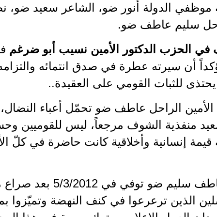
ة موظفي الدولة أنور ضو، الشاعر سعيد ضو، ن
راحل سليم عاطف ضو.
في الحزب الدكتور الأمين نسيب أبو ضرغم
في
كداً أن سيرته عطرة في صدق انتمائه والتزامه
 يحتذى للثبات القومي على العقيدة..
 الأمين الراحل عاطف ضو تحمّل أعباء النضال
يد منفذية الشوف مرجعاً، ليس للقوميين وحسب
 قيمة إنسانية وأخلاقية كانت حاضرة في كلّ ا
يذكر أن الأمين المناضل عاطف س
ضلين الذين ترعرعوا في كنف النهضة وتميّزوا بم