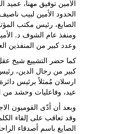
الأمين توفيق مهنا، عميد ا
الحدود الأمين لبيب ناصي
الصايغ، رئيس مكتب المؤتمر
ومنفذ عام الشوف د. الأمي
وعدد كبير من المنفذين الع
كما حضر التشييع شيخ عقل 
كبير من رجال الدين، رئيس
ارسلان مُمثلاً برئيس دائ
عيد، وفاعليات وحشد من ا
وبعد أن أدّى القوميون الا
وقد تعاقب على إلقاء الك
الصايغ باسم أصدقاء الراح