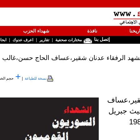
ريخنا
نافذة
شهداء الحزب
إتصل بنا
|
|
|
مختارات صحفية
تقارير
اعرف عدوك
ابحا
+
نسخة للطباعة
|
حجم الخ
شقير،عساف
يث جبريل