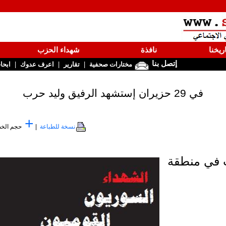
ريخنا
نافذة
شهداء الحزب
إتصل بنا
|
|
|
مختارات صحفية
تقارير
اعرف عدوك
ابحا
في 29 حزيران إستشهد الرفيق وليد حرب
+
نسخة للطباعة
|
حجم الخ
ب في منطقة