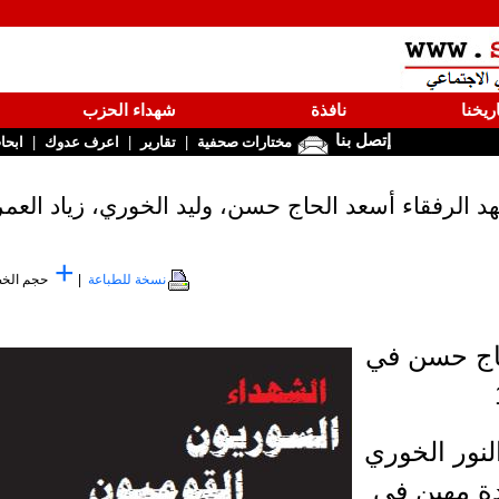
ريخنا
نافذة
شهداء الحزب
إتصل بنا
|
|
|
مختارات صحفية
تقارير
اعرف عدوك
ابحا
+
نسخة للطباعة
|
حجم الخ
حاج حسن في
لنور الخوري
ة مهين في