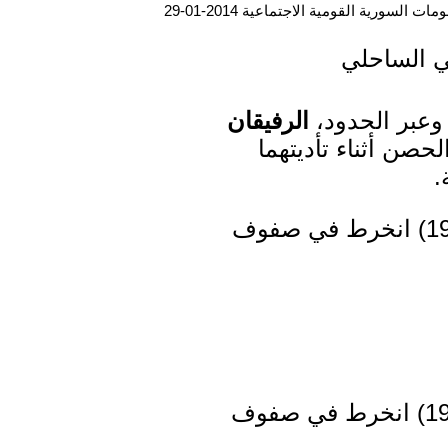
ت السورية القومية الاجتماعية 2014-01-29
ي الساحلي
وعبر الحدود،
الرفيقان
صن أثناء تأديتهما
.
من مواليد بلدة حبنمرة ـ الحصن، (1980) انخرط في صفوف
من مواليد حي الأرمن ـ حمص (1983) انخرط في صفوف