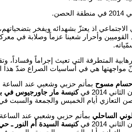
لاجتماعي اذ يعتزّ بشهدائه ويفخر بتضحياتهم، ي
د القوميين وأحرار شعبنا عزماً وصلابة في معرك
ّياته.
هابية المتطرفة التي تعيث إجراماً وفساداً، وتقت
نّ مواجهتها هي في أساسيات الصراع ضدّ هذا ا
ق حسام مسوح
بمأتم حزبي وشعبي عند الساعة ال
كنيسة مار جاورجيوس في بل
لحصن التعازي أيام الخميس والجمعة والسبت في 
طوني الساحلي
بمأتم حزبي وشعبي عند الساعة ا
كنيسة السيدة أم النور ـ 