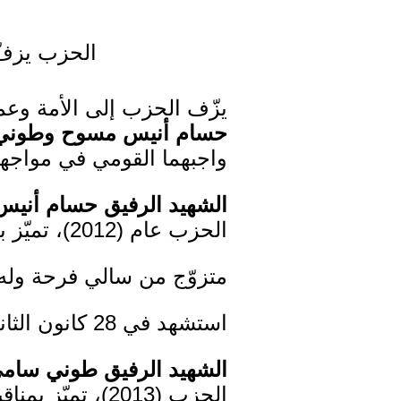
الحزب يزفّ
يزّف الحزب إلى الأمة وعم
حسام أنيس مسوح وطوني
واجبهما القومي في مواجهة
الشهيد الرفيق حسام أني
الحزب عام (2012)، تميّز بمناقبية وشجاعته وإقدامه.
متزوّج من سالي فرحة وله
استشهد في 28 كانون الثاني 2014 في منطقة الحصن.
الشهيد الرفيق طوني سام
الحزب (2013)، تميّز بمناقبيته وشجاعته واقدامه.