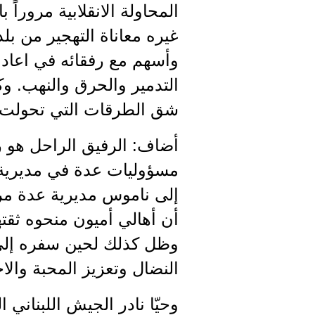
المحاولة الانقلابية مروراً
غيره معاناة التهجير من بلدت
وأسهم مع رفقائه في اعادة ال
التدمير والحرق والنهب. و
شق الطرقات التي تحولت 
أضاف: الرفيق الراحل هو 
مسؤوليات عدة في مديرية
إلى ناموس مديرية عدة مرا
أن أهالي أميون منحوه ثقتهم
وظل كذلك لحين سفره إلى 
النضال وتعزيز المحبة والا
وحيّا نادر الجيش اللبناني