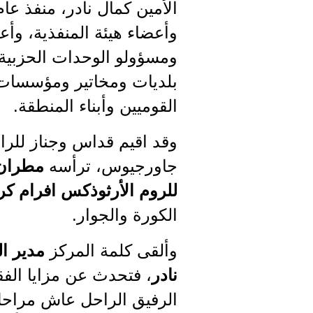
الأمين كمال نادر، منفذ عا
وأعضاء هيئة المنفذية، و
ومسؤولو الوحدات الحزبية 
بلديات ومخاتير ومؤسسات
القوميين وأبناء المنطقة.
وقد اقيم قداس وجناز للرا
جاورجيوس، ترأسه
مطران 
للروم الأرثوذكس افرام ك
الكورة والجوار.
وألقى كلمة المركز
مدير ال
نادر
، فتحدث عن مزايا الفقيد
الرفيق الراحل عاش مراحل