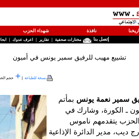
ريخنا
نافذة
شهداء الحزب
إتصل بنا
|
|
|
مختارات صحفية
تقارير
اعرف عدوك
ابحا
تشييع مهيب للرفيق سمير يونس في أميون
+
نسخة للطباعة
|
حجم الخ
يق سمير نعمة يونس
بمأتم
ن ـ الكورة، وشارك في
الحزب يتقدمهم ناموس
 ديب، مدير الدائرة الإذاعية