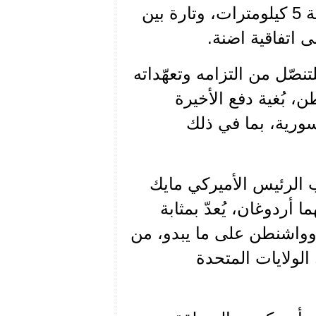
المسموح به لمواجهة التهديد القومي عبر التدخل لمسافة 5 كيلومترات، وتارة بين
 اتفاقية اضنة.
نصّل من التزامه وتعهّداته
، بُغية دفع الأخيرة
ورية، بما في ذلك
ب الرئيس الأميركي مايك
 أردوغان، يُعدّ بمثابة
 وواشنطن على ما يبدو، من
لولايات المتحدة