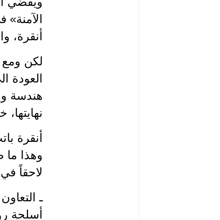
ويقضي أبر
الآمنة» 
أنقرة، وا
لكن ومع و
العودة ا
هندسة وا
نهايتها،
أنقرة با
لاحقاً في
ـ التعاون
أسلحة روس