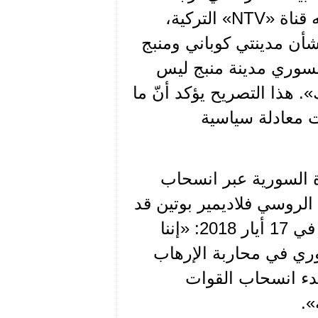
تصريح الرئيس التركي رجب طيب أردوغان، والذي نقلته قناة «NTV» التركية،
شأن مدينتي كوباني ومنبج
لسوري مدينة منبج ليس
ك». هذا التصريح يؤكد أنّ ما
معادلة سياسية
ة السورية عبر انسحاب
الروسي فلاديمير بوتين قد
قال عقب محادثاته مع الرئيس بشار الأسد في سوتشي في 17 أيار 2018: «إننا
ري في محاربة الإرهاب
بدء انسحاب القوات
».