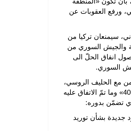
، بأن تكون «المنطقة
، ورفع العقوبات عن
ني، سيمنعان تركيا من
ية والجيش السوري من
 انفاق الحلّ الى
جيش السوري.
كمن مع الحليف الروسي،
وهذا ما ظهر جلياً من خلال، شراء تركيا منظومة «أس 400» وما تمّ الاتفاق عليه
ذي تضمّن بدوره:
د جديدة بشأن توريد