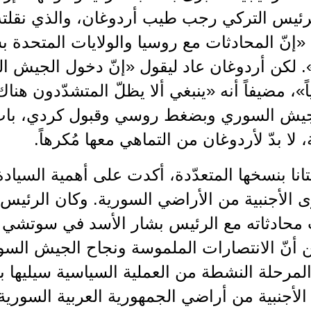
إنّ المحادثات مع روسيا والولايات المتحدة ب
 لكن أردوغان عاد ليقول «إنّ دخول الجيش ا
اً»، مضيفاً أنه «ينبغي ألا يظلّ المتشدّدون هنا
يش السوري وبضغط روسي وقبول كردي، بات 
لا بدّ لأردوغان من التماهي معها مُكرهاً.
نا بنسخها المتعدّدة، أكدت على أهمية السياد
ى الأجنبية من الأراضي السورية. وكان الرئيس 
 أنّ الانتصارات الملموسة ونجاح الجيش السو
لمرحلة النشطة من العملية السياسية سيليها 
لأجنبية من أراضي الجمهورية العربية السورية