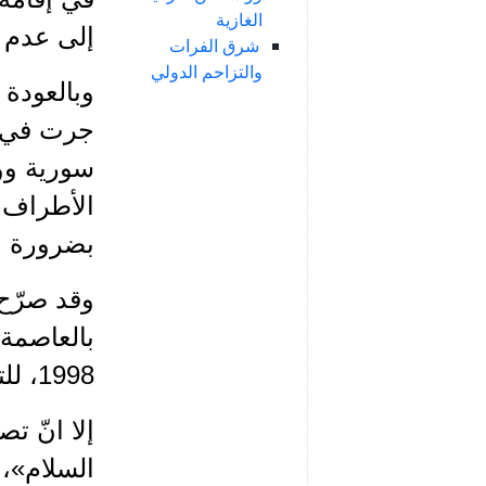
الغازية
إلى عدم ا
شرق الفرات
والتزاحم الدولي
وبالعودة 
سورية ووح
الأطراف و
بضرورة الع
وقد صرّح 
بالعاصمة 
1998، للتداول.
إلا انّ ت
السلام»، و