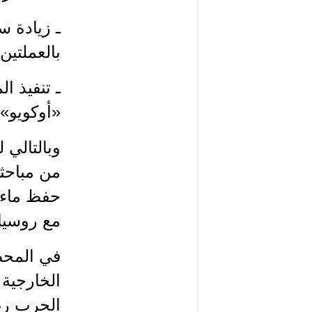
ـ زيادة س
بالعملتين 
ـ تنفيذ ا
«أوكويو»
وبالتالي
من مباحثا
حفظ ماء ا
مع روسيا
في المحص
الخارجية 
الحرب رغم