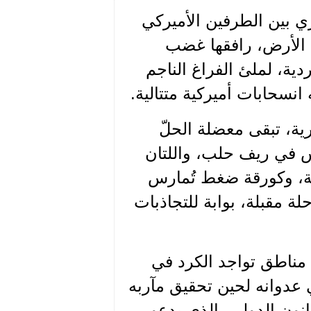
 بين الطرفين الأميركي
ى الأرض، رافقها غضب
ية، لملئ الفراغ الناجم
نسحابات أميركية متتالية.
ة، تبقى معضلة الحلّ
 في ريف حلب، واللتان
ية، وكورقة ضغط تُمارس
 مقبلة، بوابة للتجاذبات
 مناطق تواجد الكرد في
عدوانه لحين تحقيق مآربه
لقانون الدولي، الذي يدعو