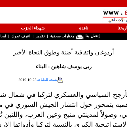
ريخنا
نافذة
شهداء الحزب
إتصل بنا
|
|
|
مختارات صحفية
تقارير
اعرف عدوك
ابحا
أردوغان واتفاقية أضنة وطوق النجاة الأخير
ربى يوسف شاهين - البناء
نسخة للطباعة
2019-10-23
لتأرجح السياسي والعسكري لتركيا في شمال ش
لأهمية يتمحور حول انتشار الجيش السوري في م
، وصولاً لمدينتي منبج وعين العرب، واللتين ت
لاستراتيجية الكبرى بالنسبة لتركيا وأدواتها الإر