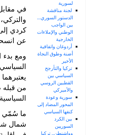
لسورية
في مقابل
لجنة مناقشة
الدستور السوري...
والتركي، 
بين الواجب
كردي إلى 
الوطني والإملاءات
الخارجية
عن انسحاب
أردوغان واتفاقية
أضنة وطوق النجاة
ومع بدء 
الأخير
السياسي 
تركيا والتأرجح
السياسي بين
يعتبرهما 
القطبين الروسي
من قبله ض
والأميركي
سورية وعودة
السياسية 
المحور المضاد إلى
كنفها السياسي
ما سُمّي 
بين الكرد
شمال شرق
السوريين
وواشنطن.. تركيا
في إقامة «