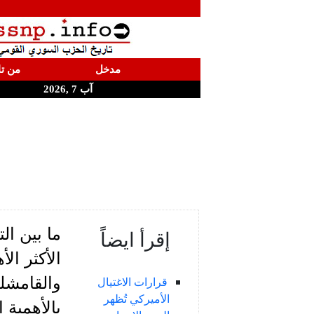
مدخل
من تا
آب 7 ,2026
ما بين ا
إقرأ ايضاً
الأكثر ا
والقامشلي
قرارات الاغتيال
الأميركي تُظهر
بالأهمية ا