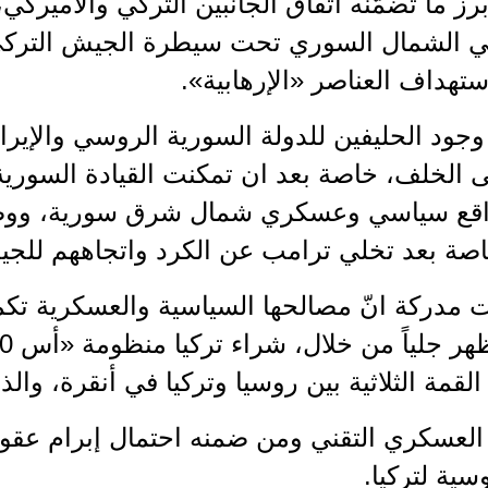
ز ما تضمّنه اتفاق الجانبين التركي والأميركي
في الشمال السوري تحت سيطرة الجيش التركي
ستهداف العناصر «الإرهابية».
جود الحليفين للدولة السورية الروسي والإيرا
لى الخلف، خاصة بعد ان تمكنت القيادة السور
قع سياسي وعسكري شمال شرق سورية، ووصول
 خاصة بعد تخلي ترامب عن الكرد واتجاههم لل
تت مدركة انّ مصالحها السياسية والعسكرية ت
 القمة الثلاثية بين روسيا وتركيا في أنقرة، وال
 العسكري التقني ومن ضمنه احتمال إبرام عقو
ية لتركيا.