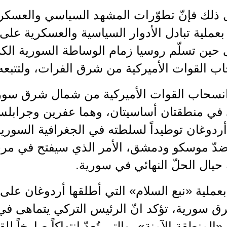
 ذلك فإنّ تطوّرات المشهد السياسي والعسكري
بعملية تبادل الأدوار السياسية والعسكرية عل
حين تسلّم روسيا زمام الوساطة السورية الكرد
 القوات الأميركية من شرق الفرات، ولتتبعه ا
انسحاب القوات الأميركية من شمال شرق سوري
في منطقتان أساسيتان، وهما عفرين وجرابلس
أردوغان توطيداً لسلطته في الجغرافية السور
دّ موسكو ودمشق، الأمر الذي سيفتح في مرحلة
حيال الحلّ النهائي في سورية.
بعملية «نبع السلام» التي أطلقها أردوغان على
 سورية، تؤكد انّ الرئيس التركي يتماهى في 
المنطقة الآمنة»، والتي تُعدّ انتهاكاً صارخاً ل