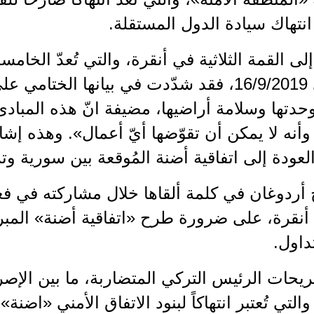
نتهاك سيادة الدول المستقلة.
إلى القمة الثلاثية في أنقرة، والتي تُعدّ الخام
جرت في 16/9/2019، فقد شدّدت في بيانها ال
دتها وسلامة أراضيها، مضيفة انّ هذه المبادئ
أنه لا يمكن أن تقوّضها أيّ أعمال». وهذه إشا
ودة إلى اتفاقية أضنة المُوقعة بين سورية وتركيا 
أردوغان في كلمة ألقاها خلال مشاركته في فعالي
أنقرة، على ضرورة طرح «اتفاقية أضنة» المبر
صريحات الرئيس التركي المتضاربة، ما بين الإصر
التي تُعتبر انتهاكاً لبنود الاتفاق الأمني «اضنة