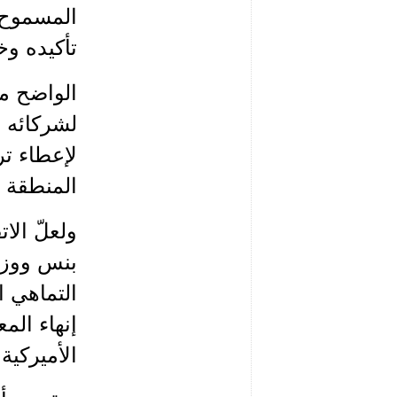
تأكيده وخ
الواضح من
لشركائه ف
لإعطاء ت
المنطقة ا
ولعلّ الا
بنس ووزير
التماهي ا
إنهاء الم
الأميركية.