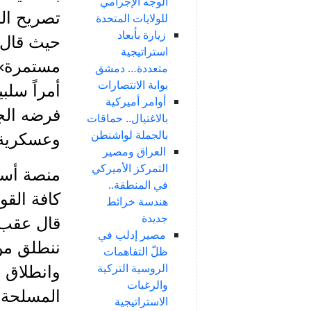
الوجه الإجرامي
للولايات المتحدة
زيارة بأبعاد
حيث قال «
استراتيجية
مستمرة».
متعددة… دمشق
بوابة الانتصارات
أمراً سلبي
أوامر أميركية
فرضه الج
بالاغتيال.. حماقات
بالجملة لواشنطن
وعسكرية، 
العراق ومصير
التمركز الأميركي
منصة أستا
في المنطقة..
كافة القو
هندسة خرائط
جديدة
مصير إدلب في
ننطلق من
ظلّ التفاهمات
الروسية التركية
وانطلاق ا
والرغبات
المسلحة ا
الاستراتيجية