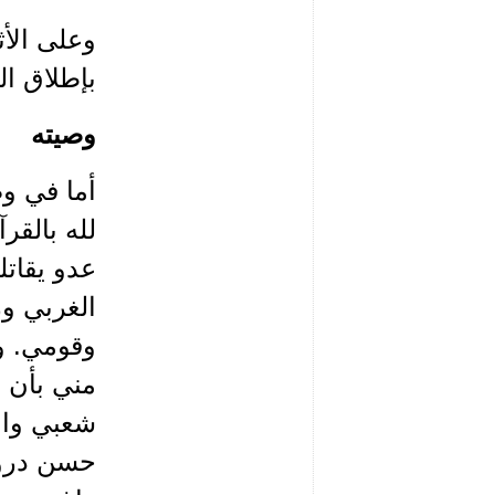
وعلى الأث
بإطلاق ال
وصيته
أما في وص
لله بالقر
عدو يقاتلن
الغربي و
وقومي. ور
مني بأن ا
شعبي وان
حسن دروي