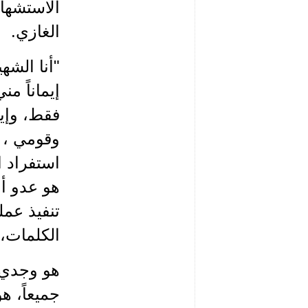
الاستشهاد
الغازي.
إيماناً م
فقط، وإيم
وقومي ، 
استفراد ا
هو عدو أم
تنفيذ عمل
الكلمات،
هو وجدي، 
جميعاً، ه