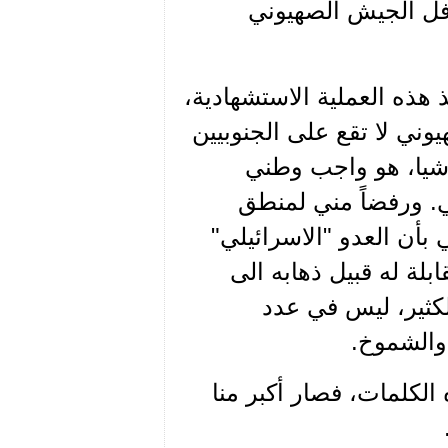
افل الجيش الصهيوني
 سنة، قرّرت أن أنفذ هذه العملية الاستشهادية،
يوني لا تقع على الجنوبيين
راشيا، هو واجب وطني
. ورفضاً مني لمنطق
 بأن العدو "الاسرائيلي"
لة له قبيل ذهابه الى
لكثير، ليس في عدد
والشموخ.
الكلمات، فصار أكبر منا