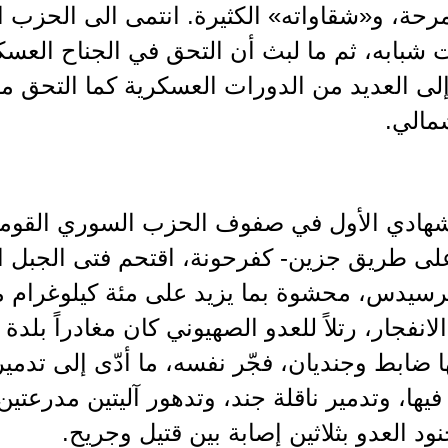
رحة، و«شقاواته» الكثيرة. انتمى الى الحزب 
ت شبابه، ثم ما لبث أن التحق في الجناح الع
لى العديد من الدورات العسكرية كما التحق مر
مالي.
، وعلى طريق جزين- كفرحونة، اقتحم فتى الجبل
رسيدس، محشوة بما يزيد على مئة كيلوغرام م
لانفجار، رتلاً للعدو الصهيوني كان مغادراً بل
 ضابط وجنديان، فجّر نفسه، ما أدّى إلى تدمير
يها، وتدمير ناقلة جند، وتدهور آليتين مدرعتي
 العدو بثلاثين إصابة بين قتيل وجريح.