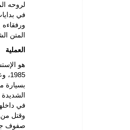
لروحه الم
في بدايا
ورفقاءه إ
المتن الش
العملية
1985
بسيارة م
الشديدة ا
في داخلها
وقتل من ف
صفوف جنود