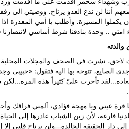
 وشهداء سحمر أقدمت على ما أقدمت ورددت 
م أننا لن ندع العدو يرتاح. ووصيتي الى رفقا
 يكملوا المسيرة. وأطلب يا أمي المعذرة اذا 
اء امتي .. وحدة بنادقنا شرط أساسي لانتصارنا
والدته
لاحق، نشرت في الصحف والمجلات المحلية، ر
دي الصايغ، تتوجه بها اليه فتقول: «حبيبي وجد
عادة...لقد تأخرت عليّ كثيراً هذه المرة...لك
ا قرة عيني ويا مهجة فؤادي، آلمني فراقك وأح
نيا فارغة، لأن زين الشباب غادرها إلى الحياة ال
. إلى دار الحقيقة الخالدة...ولن يرتاح قلبي إلا 