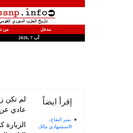
مدخل
من تا
آب 7 ,2026
لم تكن زي
إقرأ ايضاً
عادي عن 
نسر البقاع..
الزيارة ك
الاستشهادي مالك