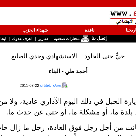
ريخنا
نافذة
شهداء الحزب
إتصل بنا
|
|
|
مختارات صحفية
تقارير
اعرف عدوك
ابحا
حيٌّ حتى الخلود .. الاستشهادي وجدي الصايغ
أحمد طي - البناء
نسخة للطباعة
2011-03-22
ارة الجبل في ذلك اليوم الآذاري عادية، ولا 
بلدة ما، أو مشكلة ما، أو حتى عن حدث ما.
انت من أجل رجل فوق العادة، رجل ما زال حاضر