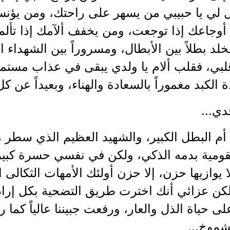
ل لي يا حبيبي من يسهر على راحتك، ومن يؤ
وجاعك إذا توجعت، ومن يخفف ألآمك إذا تألمت.
خلد بطلاً بين الأبطال، ومسروراً بين الشهداء 
بي، فقلب ألام يا ولدي يبقى في عذاب مستمر 
ة الكبد مغموراً بالسعادة والهناء، وبعيداً عن ك
دي...
أم البطل الكبير، والشهيد العظيم الذي سطر م
قومية بدمه الذكي، ولكن في نفسي حسرة كبيرة 
يوازيها حزن، إلا حزن أولئك الأمهات الثكالى 
لكن عزائي أنك اخترت طريق التضحية بكل إراد
لى حياة الذل والعار، ورفعت جبيننا عالياً كما
لشموخ...