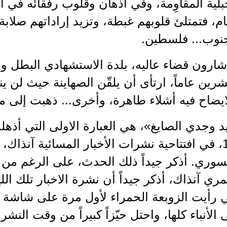
جبلية المقاوِمة، وفي أذهان وقلوب رفقائه في ا
، فتمتلئ قلوبهم غبطة، وتزيد إراداتهم صلابة،
نوب... فلسطين.
 شارون قضاء عاليه، بلدة الاستشهادي البطل و
ين عاماً، ارتأى أن يلقّن الصهاينة حيث لن ينس
يضاح فيه أشلاء طاهرة، وأخرى... ذهبت إلى مزب
آذار 1985، في افتتاحية نشرات الأخبار المسائية آنذا
لسوري. أذكر جيداً ذلك الحدث، على الرغم من 
ي آنذاك، أذكر جيداً أن نشرة الاخبار تلك اللي
 رأيت الزوبعة الحمراء لأول مرة على شاشة التل
لأنباء كلها، واحتل حيّزاً كبيراً من وقت النشر