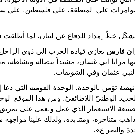
ؤامرات على المنطقة، على فلسطين، على سور
شكّل خطّ إمداد للدفاع عن لبنان، لما أطلقت 
وان فارس
تعازي قيادة الحزب إلى ذوي الراحل و
يتها مزايا أبي غسان، مشيداً بنضاله ونشاطه، معت
النبي عثمان وفي الشويفات.
ضة تؤمن بالوحدة، الوحدة القومية التي دعا إ
جديد الوطنيّ اللاطائفيّ، ومن هذا الموقع الوح
 صنيعة الاستعمار الذي عمل ويعمل على تمزيق 
هب متناحرة، ومتنابذة، ولذلك علينا مواجهة
حدة والصراع».