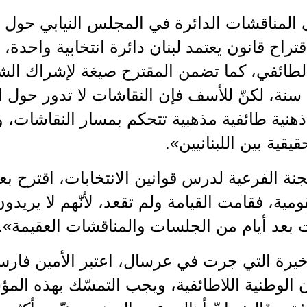
 المناقشات الدائرة في المجلس النيابي حول قا
راح قانون يعتمد لبنان دائرة انتخابية واحدة، 
الطائفي، كما تضمن المقترح صيغة لإشراك الشب
خفض سنّ الاقتراع إلى 18 سنة، لكنّ للأسف فإن النقاشات لا تد
نية طائفية مذهبية تتحكم بمسار النقاشات، وه
قية بين اللبنانيين».
نة الفرعية لدرس قوانين الانتخابات، اقترح ب
قومية، فقامت القيامة ولم تقعد، لأنّهم لا يريدو
 بعد أيام من الجلسات والمناقشات العقيمة».
لأخيرة التي جرت في عرسال، اعتبر الأمين فار
 الوطنية اللاطائفية، ويجب التمسّك بهذه المؤ