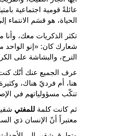
عائلةً قومية اجتماعية بامتيا
الحياة، هو قسَم الانتماء 
تكثر الذكريات معك، وأنا مم
شعارك كان: «إنو الواحد م
الترح، والبشاشة على الكرب
عرف الجميع عنك أنّك كنت
هنا، أم فرديّ هناك، وكثيرة
تنكّب مسؤولياتهم في الإص
ثم كانت كلمة
للمفتي
شقير 
معتبراً أنّ الإنسان ذي السم
وتطرق شقير إلى الأحداث ا