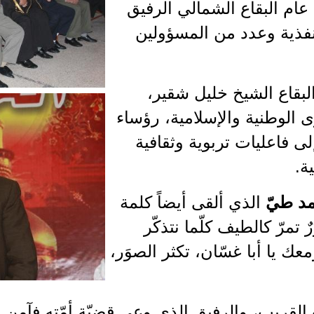
عام البقاع الشمالي الرفيق
نفذية وعدد من المسؤولين
لبقاع الشيخ خليل شقير،
 الوطنية والإسلامية، رؤساء
لى فاعليات تربوية وثقافية
ة.
د طيّ
الذي ألقى أيضاً كلمة
 تمرّ كالطيف كلّما نتذكّر
معك يا أبا غسّان، تكثر الصوَر،
ب القريب، والرفيق الذي وعى قضيّة أمّته فآمن ب