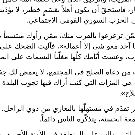
ز، فاستحقّ أن يكون أهلاً بقسَمٍ خطير، لا يؤدّيه
إلى الحزب السوري القومي الاجتماعي.
ّن ترعرعوا بالقرب منك، ممّن رأوك مبتسماً دائم
ا آخد معو شي إلا أعماله»، فآليت الضحك على 
، وعشت أيّامك كلّها مغلّباً البسمات على المل
 من دعاة الصلح في المجتمع، لا يغمض لك جفن
 هي المرّات التي كنت أراك فيها تجوب البلدة و
لاح».
تقدّم في مستهلّها بالتعازي من ذوي الراحل، 
عة الحسنة، يتذكّره الناس دائماً.
لتي توالت على المنطقة في الآونة الأخيرة، م