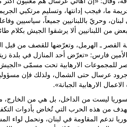
ة، وقال: «إنّ أهالي عرسال هم معنيّون أكثر
ة ما، فيجب إدانتها، وتسليم مرتكبي الجريمة 
بنان، وحريّ باللبنانيين جميعاً، سياسيين وفاعل
ض من اللبنانيين ألا يرشقوا الجيش بكلام طائ
 القصر ـ الهرمل، وتعرّضها للقصف من قبل ال
 الأمين فارس: «تعرّض أحد المنازل في بلدة 
عناصر للمجموعات الارهابية تحت مسمّى «الج
جرود عرسال حتى الشمال، ولذلك فإن مسؤولية ال
لاعمال الارهابية الجبانة».
ريا ليست من الداخل، بل هي من الخارج، من
لهدف من هذه الحرب التي تُخاض بأدوات التكفي
سوريا تدعم المقاومة في لبنان، ونحمل لواء الم