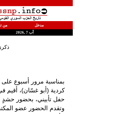
مدخل
من تا
آب 7 ,2026
ذكرى
بمناسبة مرور أسبوع على 
كردية (أبو غسّان)، أقيم ف
حفل تأبيني، بحضور حشدٍ م
وتقدم الحضور عضو المكتب