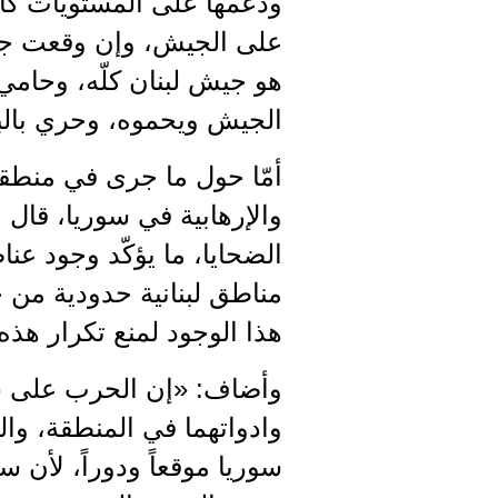
ودعمها على المستويات كاف
على الجيش، وإن وقعت جريم
هو جيش لبنان كلّه، وحامي ل
الجيش ويحموه، وحري بالبع
أمّا حول ما جرى في منطقة
والإرهابية في سوريا، قال
الضحايا، ما يؤكّد وجود 
مناطق لبنانية حدودية من 
هذا الوجود لمنع تكرار هذه ا
وأضاف: «إن الحرب على سو
وادواتهما في المنطقة، وا
سوريا موقعاً ودوراً، لأن 