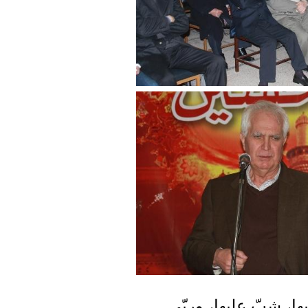
ها، شبّ عليها، وربّى