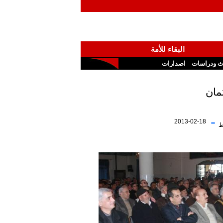
البقاء للأمة
ث ودراسات
اصدارات
مان
-
2013-02-18
ط