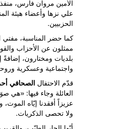
الأمين مروان فارس، منفذ 
علي نزها وأعضاء هيئة الم
الحزبيين.
كما حضر المناسبة، مفتي ا
ممثلون عن الأحزاب والقوى
بلديات ومختارون، إضافةً إ
واجتماعية وعسكرية وروحي
قدّم الاحتفال
الصحافي أحم
العائلة وجاء فيها: «هي صوَرٌ
عزيزاً أفقدنا إيّاه الموت، و
ولا تحصى الذكريات.
أيّها الجار الطيّب، والقري