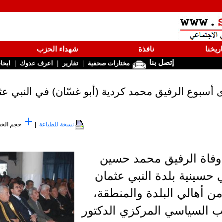
ريخنا
نافذة
شهداء الحزب
إتصل بنا
|
|
|
مختارات صحفية
تقارير
اعرف عدوك
ابحا
 أسبوع الرفيق محمد كردية (أبو غسّان) في النبي عث
+
نسخة للطباعة
|
حجم الخ
وفاة الرفيق محمد حسين
ي حسينية بلدة النبي عثمان
ن أهالي البلدة والمنطقة،
 السياسي المركزي الدكتور