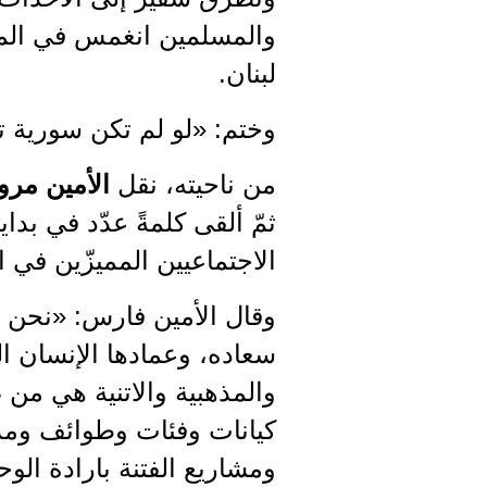
والمسلمين انغمس في الم
لبنان.
وختم: «لو لم تكن سورية ت
من ناحيته، نقل
الأمين مر
ثمّ ألقى كلمةً عدّد في بدا
الاجتماعيين المميزّين في 
وقال الأمين فارس: «نحن نه
سعاده، وعمادها الإنسان ال
والمذهبية والاتنية هي من
كيانات وفئات وطوائف ومذا
ومشاريع الفتنة بارادة الو