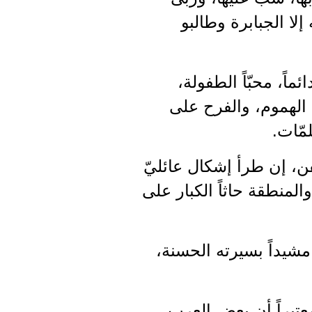
 إلا الجبابرة وطالبو
اً، محبّاً الطفولة،
الهموم، والفرح على
مّات.
، إن طرأ إشكال عائليّ
المنطقة حاثاً الكبار على
مشيداً بسيرته الحسنة،
عتبراً أن بعض العرب