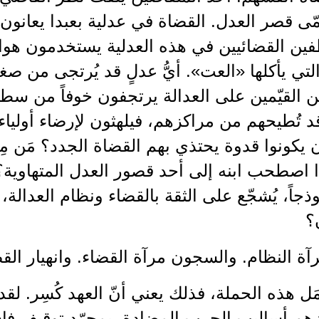
ّى قصر العدل. القضاة في عدلية بعبدا يعانون 
فين القضائيين في هذه العدلية يستخدمون هوات
لتي يأكلها «العت». أيُّ عدلٍ قد يُرتجى من صغ
ن القيّمين على العدالة يرتجفون خوفاً من س
 تُطيحهم من مراكزهم، فيلهثون لإرضاء أولياء ن
 يكونوا قدوة يحتذي بهم القضاة الجدد؟ مَن مِ
ا اصطحب ابنه إلى أحد قصور العدل المتهاوية؟
ذجاً، يُشجّع على الثقة بالقضاء ونظام العدالة، س
؟
آة النظام. والسجون مرآة القضاء. وانهيار القض
كمَل هذه الحملة، فذلك يعني أنّ العهد كُسِر. لق
هم أساليب الحرب المضادة. بمجرّد توقيف فا