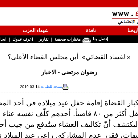
ريخنا
نافذة
شهداء الحزب
إتصل بنا
|
|
|
مختارات صحفية
تقارير
اعرف عدوك
ابحا
«الفساد القضائي»: أين مجلس القضاء الأعلى؟
رضوان مرتضى - الاخبار
نسخة للطباعة
2019-03-14
كبار القضاة إقامة حفل عيد ميلاده في أحد الم
حضر الحفل أكثر من ٨٠ قاضياً. أحدهم كلّف ن
ليكتشف أنّ تكاليف العشاء ستُدفع من جيب أح
هات، فقرر عدم المشاركة. راعي عيد الميلاد 