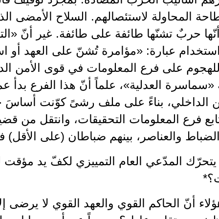
احة المحاولة لاستئصالهم. السلاح الأمضى الذ
ّها حربٌ تشنّها طائفة على طائفة. غير أنّ «الت
استخدام عبارة: «مؤامرة تُشنّ على العهد أو ا
لهجوم على فرع المعلومات في قوى الأمن الدا
سماسرة العدلية»، علماً أنّ هذا الفرع بدأ عم
 الداخلي، بناءً على ملف رشىً كوّنت أساسَ 
بع فرع المعلومات التحقيقات، وانتقل من قضية
ضباط والعناصر، بينهم ضباطان (على الأقل) ف
 يتحرّك المدّعي العام التمييزي لكفّ يد مؤ
ت؟*
هؤلاء أنّ الحاكم القوي والعهد القوي لا يرضى إ