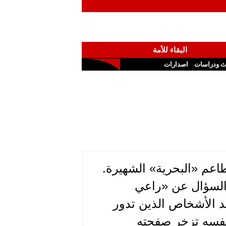
البقاء للأمة
ث ودراسات
اصدارات
طاعم «البحرية» الشهيرة.
فسه عناء السؤال عن «راعي
د الأشخاص الذين تدور
نفسه تزخر صفحته