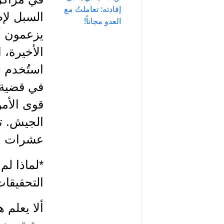
إفادته: تعاملتُ مع
السبل لإط
العدو مجاناً!
يزعمون أن
الأخيرة، 
استُخدم ل
في قضية «
قوى الأمن
الجيش. تا
عشرات ال
*لماذا لم
التحقيقا
ألا يعلم 