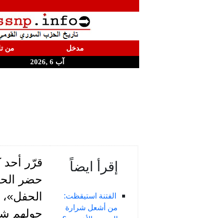
مدخل
من تا
آب 6 ,2026
قرّر أحد 
إقرأ ايضاً
الحفل»، 
الفتنة استيقظت:
من أشعل شرارة
حولهم شب