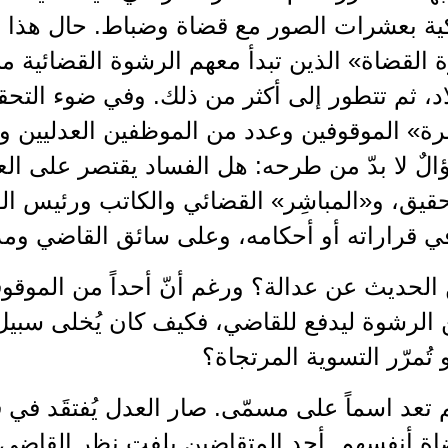
كية بعشرات الصور مع قضاة وضباط. حال هذ
القضاة» الذين تبدأ معهم الرشوة القضائية م
اد، ثم تتطور إلى أكثر من ذلك. وفي ضوء التحقيق
ة» الموقوفين وعدد من الموظفين العدليين وا
لٌ لا بدّ من طرحه: هل الفساد يقتصر على ال
حقيق، و«المباشِر» القضائي والكاتب ورئيس الق
ي قراراته أو أحكامه، وعلى سائق القاضي ومد
لحديث عن عدالة؟ ورغم أنّ أحداً من الموقوفي
الرشوة ليدفع للقاضي، فكيف كان يُخلى سبيل مو
 تُمرّر التسوية المرتجاة؟
م تعد اسماً على مسمّى. صار العدل يُفتقَد في
ضاة أنفسهم. أحد المتقاضين يلفت نظر القاضي