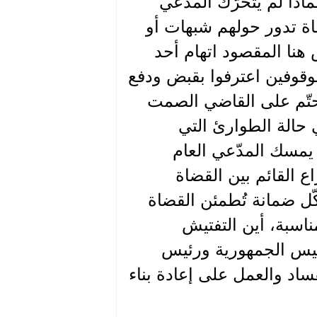
ذا لم يتحرّك المدّعي
اة تدور حولهم شبهات أو
هنا المقصود اتهام أحد
قوفين اعترفوا بقبض ودفع
حتّم على القاضي الصمت
 حالة الطوارئ التي
م يمسك المدّعي العام
ع القائم بين القضاة
ّل ضمانة تُطمئن القضاة
مناسبة، أين التفتيش
ئيس الجمهورية ورئيس
ساد والعمل على إعادة بناء