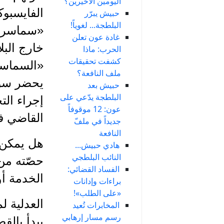
اليومين الأخيرين؟
الفايسبو
حبيش يبرّر
البلطجة... لغوياً!
«سماسرة 
غادة عون تعلن
خارج البل
الحرب: ماذا
كشفت تحقيقات
«السماسر
ملف النافعة؟
يحضر سؤا
حبيش بعد
البلطجة يدّعي على
إجراء الت
عون: 12 موقوفاً
القاضي ف
جديداً في ملفّ
النافعة
هل يمكن ا
هادي حبيش...
النائب البلطجي
حصّته من 
الفساد القضائي:
الخدمة أو
براءات وإدانات
«على الطلب»!
العدلية ل
المخابرات تُعيد
رسم مسار إرهابي
يبدأ بالق