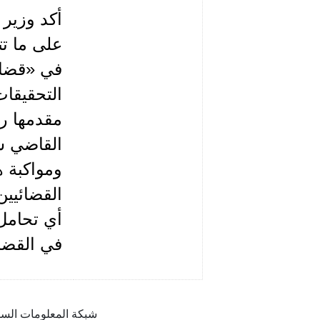
أكد وزير 
على ما تت
في «قضاي
التحقيقا
مقدمها ر
القاضي س
ومواكبة ه
القضائيين
أي تحامل
في القضاء
شبكة المعلومات السور