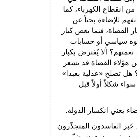
من انقطاع الكهرباء، كما
فهم للإضاءة بحثاً عن
ار القضاة، فيما بعض كبار
طوة سياسي أو حسابات
عمتهم؟ ألا يُفترض بكبار
ن هؤلاء القضاة قد يشعر
 هل تصلح «عدلية بعبدا»
واء شكلاً أولاً قبل
اء يعني انكسار الدولة.
د خَبر الفاسدون المتجذّرون
سد منهم، يسعون بشتّى