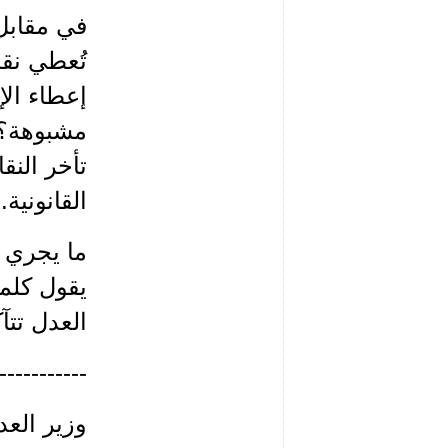
في مقابل 
تُعطي نقا
إعطاء الإ
مشبوهة؟ ه
تأخر النق
القانونية
ما يجري ف
يقول كلمت
العدل تتآ
-----------
وزير الع