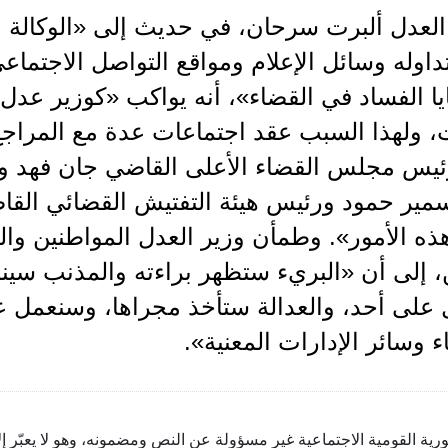
العدل ألبرت سرحان، في حديث إلى «الوكالة الوط
داوله وسائل الإعلام ومواقع التواصل الاجتماع
ا الفساد في القضاء»، أنه يواكب «كوزير عد
ت، ولهذا السبب عقد اجتماعات عدة مع المراجع
ئيس مجلس القضاء الأعلى القاضي جان فهد وال
مير حمود ورئيس هيئة التفتيش القضائي القا
ذه الأمور». وطمأن وزير العدل المواطنين وا
، إلى أن «البريء ستظهر براءته والمذنب سينا
 على أحد، والعدالة ستأخذ مجراها، وسنعمل 
 وسائر الإدارات المعنية».
ية القومية الاجتماعية غير مسؤولة عن النص ومضمونه، وهو لا يعبّر إل