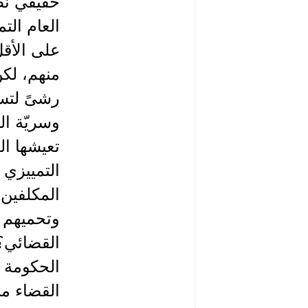
حقيقي نظ
العام ال
على الأق
منهم، لك
رشىً لتس
وسريّة ال
تعيشها ال
التمييزي 
المكلفين 
وتحميهم و
القضائي؟
الحكومة ا
القضاء من