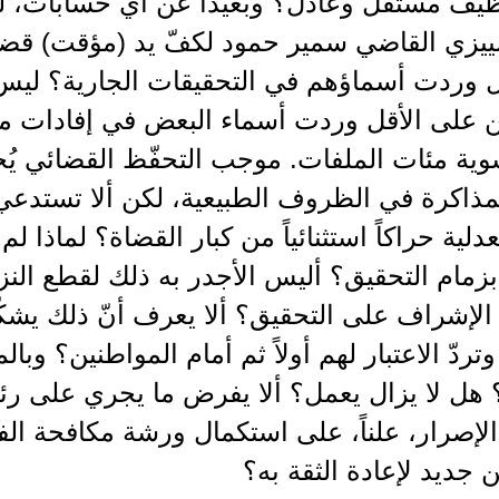
يف مستقل وعادل؟ وبعيداً عن أي حسابات، لما
تمييزي القاضي سمير حمود لكفّ يد (مؤقت) قض
ل وردت أسماؤهم في التحقيقات الجارية؟ ليس 
ن على الأقل وردت أسماء البعض في إفادات مو
وية مئات الملفات. موجب التحفّظ القضائي يُ
مذاكرة في الظروف الطبيعية، لكن ألا تستدعي
عدلية حراكاً استثنائياً من كبار القضاة؟ لماذا ل
بزمام التحقيق؟ أليس الأجدر به ذلك لقطع النزا
الإشراف على التحقيق؟ ألا يعرف أنّ ذلك يشك
تردّ الاعتبار لهم أولاً ثم أمام المواطنين؟ وبال
 هل لا يزال يعمل؟ ألا يفرض ما يجري على ر
لإصرار، علناً، على استكمال ورشة مكافحة الف
 جديد لإعادة الثقة به؟