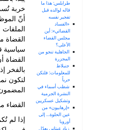
طرابلس: هذا ما
خربة تُسم
قاله لوالده قبل
تفجير نفسه
أنّ الموظ
«الفساد
الملفات ا
القضائي»: أين
مجلس القضاء
القضاة م
الأعلى؟
سياسية قد
الجاهلية تنجو من
المجزرة
القضاة أن
جنبلاط
بالفخر إذ
للمعلومات: فلتكن
لتكون نمو
حرباً
شطب أسماء في
المضمون
النشرة الجرمية
وتشكيل عسكريين
القضاء مر
«إرهابيون» من
عين الحلوة... إلى
إذا لم تُ
أوروبا
زياد عيتاني يعدّل
في مراكز