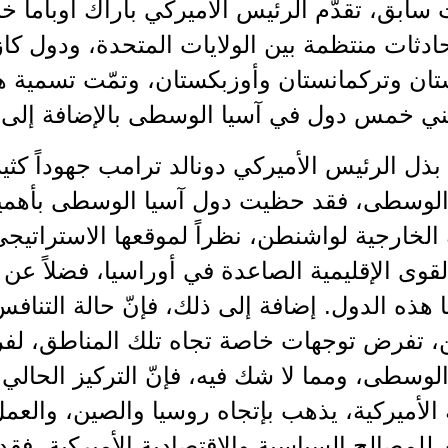
ابق، تقدّم الرئيس الأميركي باراك أوباما خلا
ادثات منتظمة بين الولايات المتحدة، ودول ك
بذل الرئيس الأميركي دونالد ترامب جهوداً كثير
الوسطى، فقد حظيت دول آسيا الوسطى بأهمية 
الخارجية لواشنطن، نظراً لموقعها الاستراتي
لقوى الإقليمية الصاعدة في أوراسيا، فضلاً عن ا
هذه الدول. إضافة إلى ذلك، فإنّ حالة التناف
 تفرض توجهات خاصة تجاه تلك المناطق، لفر
لوسطى، ومما لا شك فيه، فإنّ التركيز الحالي
الأميركية، يذهب بإتجاه روسيا والصين، والعمل
ن للمصالح السياسية والاقتصادية الأميركية، فقد