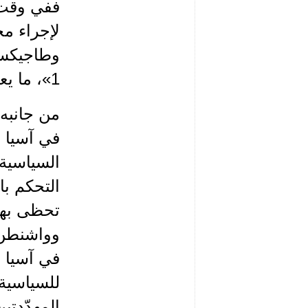
ففي وقت س
لإجراء مح
1»، ما يعني خمس دول في آسيا الوسطى بالإضافة إلى أميركا.
من جانبه 
في آسيا 
السياسية 
التحكم با
تحظى بها 
وواشنطن،
في آسيا ا
للسياسية 
المهدّدتي