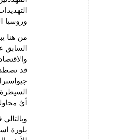
التهديدات
وروسيا ال
من هنا يب
السابق ع
والاقتصاد
قد تصطدم
جيواسترات
السيطرة ا
أيّ محاول
وبالتالي 
بلورة است