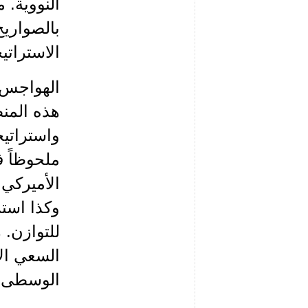
النووية.
بالصواريخ
الاستراتي
الهواجس ا
هذه المنط
واستراتيج
ملحوظاً 
الأميركي 
وكذا استر
للتوازن. 
السعي الأ
الوسطى، 