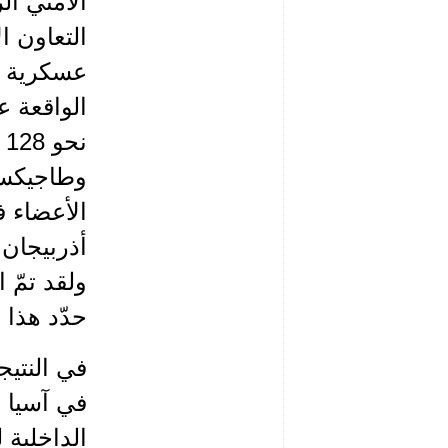
الأمني ا
التعاون ا
الواقعة 
ن
الأعضاء ف
أذربيجان
ولقد تمّ 
حدّد هذا ا
في النتيج
في آسيا ا
الداخلية 