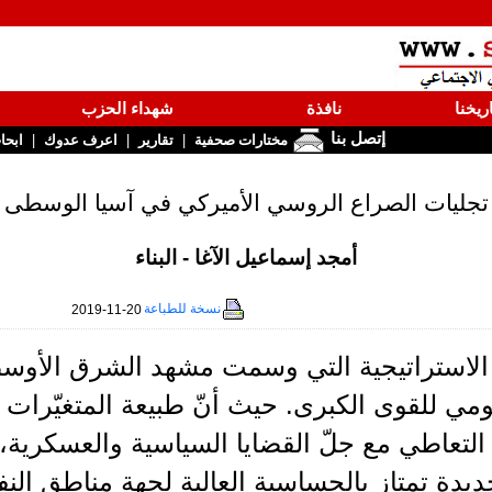
ريخنا
نافذة
شهداء الحزب
إتصل بنا
|
|
|
مختارات صحفية
تقارير
اعرف عدوك
ابحا
تجليات الصراع الروسي الأميركي في آسيا الوسطى
أمجد إسماعيل الآغا - البناء
نسخة للطباعة
2019-11-20
 الاستراتيجية التي وسمت مشهد الشرق الأوسط، 
ومي للقوى الكبرى. حيث أنّ طبيعة المتغيّرات 
التعاطي مع جلّ القضايا السياسية والعسكرية،
يدة تمتاز بالحساسية العالية لجهة مناطق النف