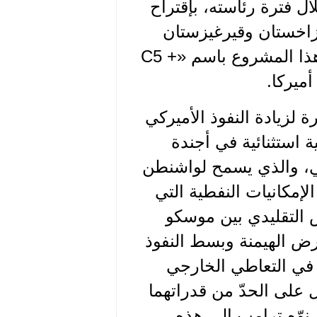
ل فترة رئاسته، بإقتراح
ازاخستان وقيرغيزستان
وطاجيكستان وتركمانستان وأوزبكستان، وتمّت تسمية هذا المشروع باسم «C5 +
ة لزيادة النفوذ الأميركي
استثنائية في أجندة
جي، والذي يسمح لواشنطن
لإمكانيات النفطية التي
س التقليدي بين موسكو
ض الهيمنة وبسط النفوذ
 في التعاطي الخارجي
 على الحدّ من قدراتهما
 نوّه ترامب إلى هذه