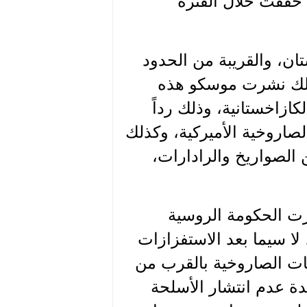
تي حققت خلال الفترة
يا قاعدتها 201 في طاجيكستان، والقريبة من الحدود
المتطوّرة، كذلك نشرت موسكو هذه
ازاخستانية، وذلك رداً
لصاروخية الأميركية، وكذلك
 الصواريخ والرادارات،
رت الحكومة الروسية
 لا سيما بعد الاستفزازات
مات الصاروخية بالقرب من
ة عدم انتشار الأسلحة