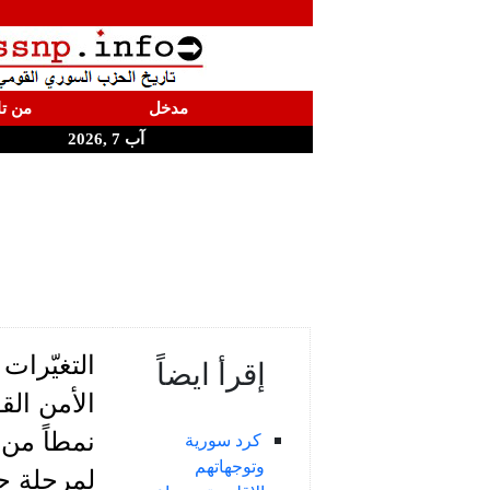
مدخل
من تا
آب 7 ,2026
التغيّرات
إقرأ ايضاً
الأمن الق
نمطاً من 
كرد سورية
وتوجهاتهم
لمرحلة جد