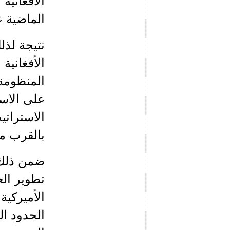
الأفغانية
الماضية ع
المنظومة 
على الاست
الاستراتي
بالقرب م
ضمن ذلك،
تطوير الع
الأميركية
الحدود ا