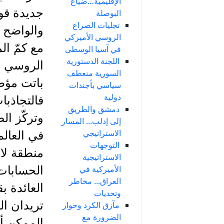
الإقليمية…ضياع
جديدة قو
البوصلة
تجليات الصراع
والواضح أ
الروسي الأميركي
مع كمّ ال
في آسيا الوسطى
اللجنة الدستورية
الروسي إق
السورية منعطف
باتت مؤطر
سياسي بأجندات
دولية
فالتجاذبا
دمشق والطريق
وتركّز ال
إلى إدلب... المسار
الاستراتيجي
في العال
التوجهات
منطقة لا 
الاستراتيجية
الأميركية في
الحسابات
العراق... مخاطر
العائدة ب
وتحديات
تريدان ا
مآزق الكرد وحوار
الضرورة مع
الممكن أ