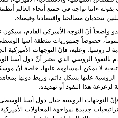
 بقوله «إننا نواجه في جميع أنحاء العالم أنظ
لتين تتحديان مصالحنا واقتصادنا وقيمنا».
دو واضحاً أنّ التوجه الأميركي القادم، سيكون ن
موماً، خصوصاً جمهوريات منطقة آسيا الوسطى،
ية لـ روسيا. وعليه، فإنّ التوجهات الأميركية 
 بالنفوذ الروسي الذي يعتبر أنّ دول آسيا ال
يجية لا يمكن المساومة عليها، خاصة أنّ موسكو 
لروسية عليها بشكل دائم، وربط دولها بمعاهد
ة لزعزعة هذا النفوذ أو تهديده.
فإنّ التوجهات الروسية حيال دول آسيا الوسطى
راتيجيات جديدة لمواجهة المحاولات الأميركية 