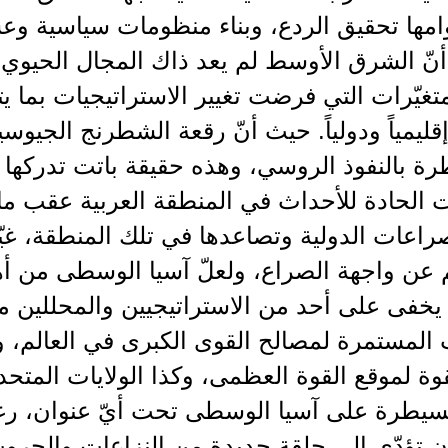
امها تحقيق الردع، وبناء منظومات سياسية وع
نّ الشرق الأوسط لم يعد ذاك المجال الحيوي 
متغيّرات التي فرضت تغيير الاستراتيجيات بما ي
ليمياً ودولياً. حيث أنّ رقعة الشطرنج الجيو
ة بالنفوذ الروسي، وهذه حقيقة باتت تدركها جي
ت الحادة للأحداث في المنطقة العربية عقب ما 
صراعات الدولية وتصاعدها في تلك المنطقة، غي
م عن واجهة الصراع، ولعلّ آسيا الوسطى من أ
يخفى على أحد من الاستراتيجيين والمحللين م
 المستمرة لمصالح القوى الكبرى في العالم،
قوة لموقع القوة العظمى، وكذا الولايات المتحد
لسيطرة على آسيا الوسطى تحت أيّ عنوان، رغ
ن تؤدّي إلى حلقة جديدة من النزاعات والحرو