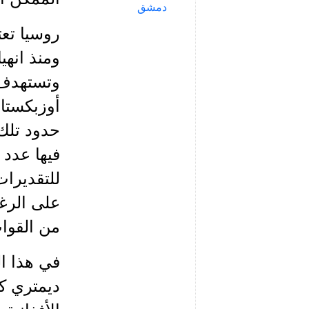
دمشق
روسيا تعت
ومنذ انه
وتستهدف 
أوزبكستا
حدود تلك 
فيها عدد 
للتقديرات
على الرغم
من القوات
في هذا ا
ديمتري ك