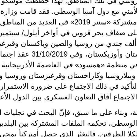
لروسي في تلك المناطق. لهذا خططت موسكو 
لأمني مع دول آسيا الوسطى. فقد قامت وزارة 
عسكرية مشتركة «سنتر 2019» في العديد
على ضفاف بحر قزوين في أواخر أيلول/ سبتمبر
حو 128 ألف جندي من روسيا والصين وباكستان وقير
وطاجيكستان وأوزبكستان، 
ي منظمة «همسود» في العاصمة الأذربيجانية ب
 وبيلاروسيا وكازاخستان وقرغيزستان وروسيا 
التأكيد في ذلك الاجتماع على ضرورة الاستمرار
لاجتماع آفاق التعاون العسكري بين الدول الأعضاء
ة، وبناء على ما سبق، فإنّ البحث في تجليات 
لوسطى، تحكمه الملفات المشتركة بين البلدين،
لكلا الطرفين، فالتغيّر الذي حصل أميركياً بمجي