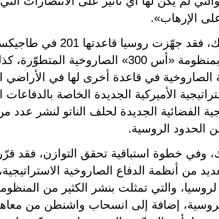
 والتي لم يكن لها أيّ تأثير على الانتصارات ال
لى الإرهاب».
نتيجة لذلك، فقد جهّزت روس
الأفغانية بمنظومة «أس 300» الصاروخية 
الصاروخية في قاعدة أخرى لها في الأراضي الك
راتيجية الأميركية الجديدة الخاصة بالدفاعات ا
جية الفضائية الجديدة لحلف الناتو لنشر عدد من
ن الحدود الروسية.
 وفي خطوة استباقية تحقق التوازن، فقد قرّ
ديد من أنظمة الدفاع الصاروخية الاستراتيجية،
 لروسيا، والتي تمثلت بنشر الكثير من المنظو
لروسية، إضافة إلى انسحاب واشنطن من معاهد