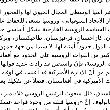
بر آسيا الوسطى المجال الحيوي لها والمحور ا
يار الاتحاد السوفياتي، وروسيا تسعى للحفاظ 
السياسة الروسية الخارجية بشكل أساسي جم
ن، كازاخستان، قرغيزستان، طاجيكستان، وتركما
الدول حدوداً أمنية لها، لا سيما من جهة جمه
كبير من القوات الروسية على الحدود مع أفغانس
 الروسية، فإنّ واشنطن قد زادت عديد قواتها
 من أنّ الإدارة الأميركية قد أعلنت في أوقات
 الأميركية في أفغانستان، فضلاً عن تفكيك بع
لسياق، قال مبعوث الرئيس الروسي فلاديمير بو
ابولوف إنّ «روسيا قلقة من وجود قواعد عسكر