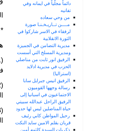
و
دائماً مجلّياً في ايمانه وفي
تفانيه
المر
من وحي سعاده
مــــن تــاريـخـنـا صورة
*
لرفقاء في الاسر شاركوا في
الثورة الانقلابية
ه
مديرية التضامن في الجميزة
ومديرية المسلخ التي أسست
الرفيق انور ثابت من مناضلي
الحزب في مديرية ادلايد
ف
(استراليا)
الرفيق انيس جبرايل سابا
رسالة وجهها القوميون
الاجتماعيون في اسبانيا إلى
ال
الرفيق الراحل عبدالله سبيتي
حياة المناضلين ليس لها حدود
رحيل المواطن كابي رئيف
ال
قربان بقلم الامين سايد النكت
ذكريات السيدة كلثوم أمين