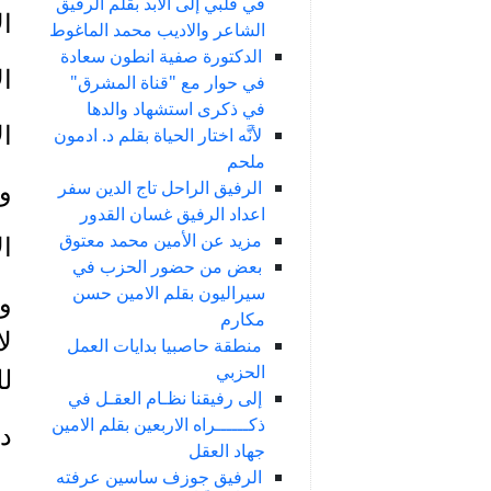
في قلبي إلى الأبد بقلم الرفيق
ا
الشاعر والاديب محمد الماغوط
الدكتورة صفية انطون سعادة
ال
في حوار مع "قناة المشرق"
في ذكرى استشهاد والدها
ال
لأنَّه اختار الحياة بقلم د. ادمون
ملحم
الرفيق الراحل تاج الدين سفر
وف
اعداد الرفيق غسان القدور
مزيد عن الأمين محمد معتوق
ا
بعض من حضور الحزب في
سيراليون بقلم الامين حسن
مكارم
ل
منطقة حاصبيا بدايات العمل
الحزبي
لل
إلى رفيقنا نظـام العقـل في
ذكــــــراه الاربعين بقلم الامين
دو
جهاد العقل
الرفيق جوزف ساسين عرفته