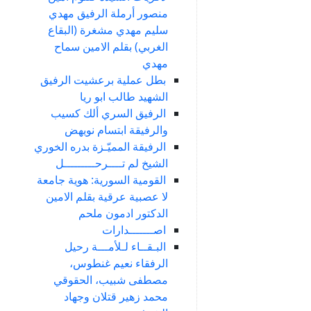
منصور أرملة الرفيق مهدي
سليم مهدي مشغرة (البقاع
الغربي) بقلم الامين سماح
مهدي
بطل عملية برعشيت الرفيق
الشهيد طالب ابو ريا
الرفيق السري ألك كسيب
والرفيقة ابتسام نويهض
الرفيقة المميّـزة بدره الخوري
الشيخ لم تــــرحـــــــــل
القومية السورية: هوية جامعة
لا عصبية عرقية بقلم الامين
الدكتور ادمون ملحم
اصـــــــدارات
البـقــاء لـلأمـــة رحيل
الرفقاء نعيم غنطوس،
مصطفى شبيب، الحقوقي
محمد زهير قتلان وجهاد