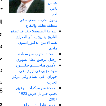
عباس
ياغي
*
احد
رموز الحزب المضيئة في
ال
منطقة بعلبك والبقاع
سورية الطبيعية: جغرافيا تصنع
عم
التاريخ وتاريخ يفسّر الصراع
بقلم الامين الدكتور ادمون
تع
ملحم
بالمحبة نقترب من سعادة
ح
رحيل الرفيق عطا السهوي
الأميـن هـاجـــــم فـلــــوح
تح
طود حزبي في ازرع - في
حوران - في الشام وفي مركز
بن
الحزب
صفحة من مذكرات الرفيق
5/1978
نجيب جبرايل حريق 1923-
2007
وب
الامين عادل شــــجاع