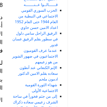
1978
قــــــالــوا عــنـــــــه
الحزب السوري القومي
الاجتماعي في النبطية من
د
العام 1944 حتى العام 1952
أ
اعداد الامين حسن حاوي
الرفيق الراحل سامي دلول
في سطور بقلم الرفيق غسان
ال
قدور
في 13/08/1978 و
عندما عرف القوميون
الاجتماعيون في ضهور الشوير
من هو زعيمهم
لم
الإثم الكنعاني عند أنطون
ال
سعاده بقلم الامين الدكتور
بع
ادمون ملحم
شهداء الثورة القومية
ال
الاجتماعية الأولى
إلى من جثم فخوراً في ساحة
ال
الشرف زعيمي سعاده ذكراك