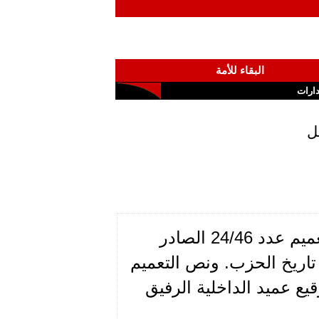
البقاء للأمة
ارات
ل
اطّلعت حين قمت بمراجعة محفوظاتي على التعميم عدد 24/46 الصادر
جانب من تاريخ الحزب. ونص التعميم
قيع عميد الداخلية الرفيق