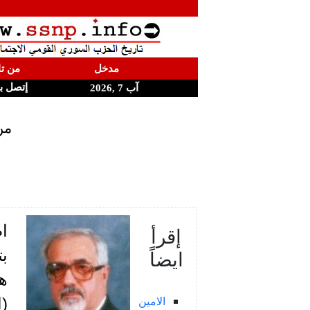
مدخل
من تا
إتصل ب
آب 7 ,2026
من
إقرأ
ايضاً
هذ
الامين
(ا