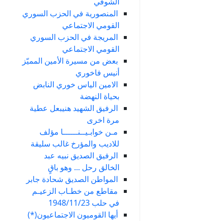
الشوفي
المنصورية في الحزب السوري
القومي الاجتماعي
المريجة في الحزب السوري
القومي الاجتماعي
بعض من مسيرة الأمين المميّز
أنيس فاخوري
الامين الياس خوري النابض
بحياة النهضة
الرفيق الشهيد هنيبعل عطية
مرة اخرى
مـن خوابـيــنــــــا مؤلف
للاديب والمؤرخ غالب سليقة
الرفيق الصديق نبيه عبد
الخالق رحل ... وهو باقٍ
المواطن الصديق شحادة جابر
مقاطع من خطـاب الزعيـم
في حلب 1948/11/23
أيها القوميون الاجتماعيون(*)