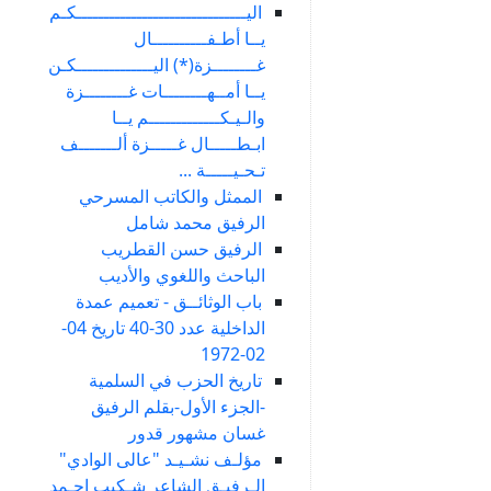
اليـــــــــــــــــــــــــــــــكـم
يــا أطـفــــــــــال
غــــــــزة(*) اليــــــــــــــكـن
يــا أمــهــــــــات غــــــــزة
والـيـكـــــــــــــم يــا
ابـطـــــال غـــــزة ألـــــــف
تـحـيـــــة ...
الممثل والكاتب المسرحي
الرفيق محمد شامل
الرفيق حسن القطريب
الباحث واللغوي والأديب
باب الوثائــق - تعميم عمدة
الداخلية عدد 30-40 تاريخ 04-
02-1972
تاريخ الحزب في السلمية
-الجزء الأول-بقلم الرفيق
غسان مشهور قدور
مؤلـف نشـيـد "عالى الوادي"
الـرفيـق الشاعر شـكيب احـمد