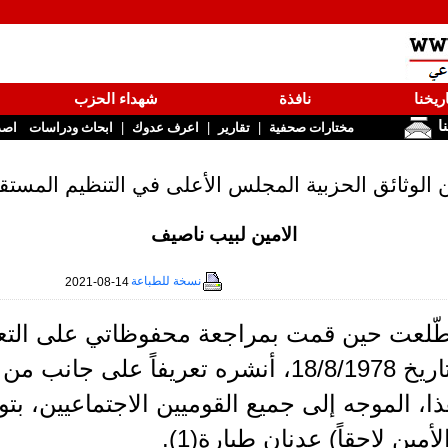
ريخنا
نافذة
شهداء الحزب
نا
|
|
|
مختارات صحفية
تقارير
اعرف عدوك
ابحاث ودراسات
اصد
 الوثائق الحزبية المجلس الأعلى في التنظيم المستق
الامين لبيب ناصيف
نسخة للطباعة
2021-08-14
بتاريخ 18/8/1978، أنشره تعريفاً على 
ا، الموجه إلى جميع القوميين الاجتماعيين، بتو
لأمين لاحقاً) عدنان طيارة(1).