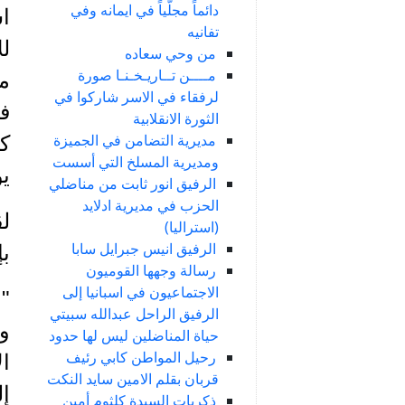
دائماً مجلّياً في ايمانه وفي
اس
تفانيه
لل
من وحي سعاده
مــــن تــاريـخـنـا صورة
مت
لرفقاء في الاسر شاركوا في
فا
الثورة الانقلابية
مديرية التضامن في الجميزة
كت
ومديرية المسلخ التي أسست
يو
الرفيق انور ثابت من مناضلي
الحزب في مديرية ادلايد
لق
(استراليا)
الرفيق انيس جبرايل سابا
ب
رسالة وجهها القوميون
الاجتماعيون في اسبانيا إلى
" 
الرفيق الراحل عبدالله سبيتي
وا
حياة المناضلين ليس لها حدود
رحيل المواطن كابي رئيف
ال
قربان بقلم الامين سايد النكت
إل
ذكريات السيدة كلثوم أمين