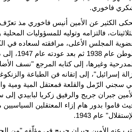
كري فاخوري.
حكى الكثير عن الأمين أنيس فاخوري مذ تعرّف
ثلاثينات، فالتزامه وتوليه للمسؤوليات المحلية 
وية المجلس الأعلى، مرافقته لسعاده في الكث
الوطن عام 1938 
مدرحية وغيرها، إلى كتابه المرجع "نسف الأض
الة إسرائيل"، إلى إتقانه فن الطباعة والزنكو
 سجني الرّمل والقلعة فمعتقل المية ومية وانت
أمين جبران جريج والرفيق زكريا لبابيدي إلى 
ث قاموا بدور هام إزاء المعتقلين السياسيين 
إستقلال" عام 1943.
ب عنه الأمين جبران جريج في مؤلّفه "من الجع