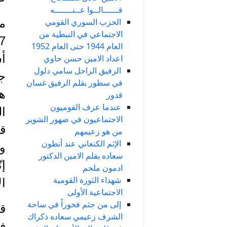
قــــــالــوا عــنـــــــه
الحزب السوري القومي
م
الاجتماعي في النبطية من
العام 1944 حتى العام 1952
اعداد الامين حسن حاوي
الرفيق الراحل سامي دلول
جر
في سطور بقلم الرفيق غسان
هذ
قدور
عندما عرف القوميون
ال
الاجتماعيون في ضهور الشوير
قب
من هو زعيمهم
الإثم الكنعاني عند أنطون
ون
سعاده بقلم الامين الدكتور
إن
ادمون ملحم
شهداء الثورة القومية
ال
الاجتماعية الأولى
إلى من جثم فخوراً في ساحة
الشرف زعيمي سعاده ذكراك
في