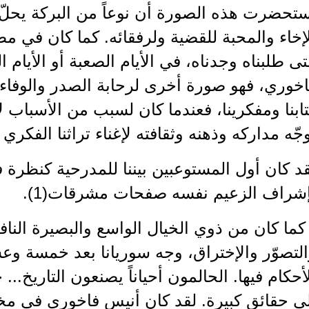
تحضرت هذه الصورة أن نوعاً من البركة يحلّ ع
إخاء والمحبة للقضية ولرفقائه. كما كان في مطل
ى طلبناه وجدناه، في الأيام الصعبة أو الأيام ا
خوري، فهو صورة أخرى لرحابة الصدر والوفاء،
ابنا ومفكرينا، فعندما كان لسبب من الأسباب ل
جّه مداركه وذهنه وثقافته لإغناء تراثنا الفكري 
د كان أول المستوعبين بيننا للمدرحية كنظرة ف
إشراف الزعيم نفسه صفحات مشرقات(1).
كما كان من ذوي الخيال الواسع والبصيرة الناف
لتصوّر والإختراق، وجه سوريانا بعد خمسة وعش
أحكام فيها. الحالمون أحياناً يصنعون التاريخ... 
ى حقائق كبيرة. لقد كان أنيس فاخوري في مخط