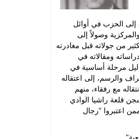
 إلى الحزب في أوائل
والمركزية وصولاً إلى
ير من جولاته قبل مغادرته
ثم بعد عودته عام 1947، إلى دراساته ومقالاته في
اليل مرحلة أساسية في
غراف والرسم، إلى اعتقاله
قاله مع رفقاء، منهم
سجن قلعة راشيا الوادي
ممن اعتبروا "رجال
بة".