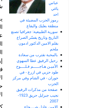
عباس
ش
ياغي
احد
ي
رموز الحزب المضيئة في
منطقة بعلبك والبقاع
ال
سورية الطبيعية: جغرافيا تصنع
عض
التاريخ وتاريخ يفسّر الصراع
بقلم الامين الدكتور ادمون
ملحم
ال
بالمحبة نقترب من سعادة
إز
رحيل الرفيق عطا السهوي
الأميـن هـاجـــــم فـلــــوح
في
طود حزبي في ازرع - في
ال
حوران - في الشام وفي مركز
الحزب
حي
صفحة من مذكرات الرفيق
ال
نجيب جبرايل حريق 1923-
2007
كت
الامين عادل شــــجاع