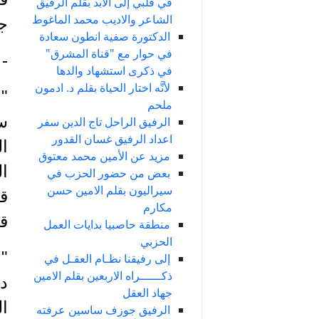
في قلبي إلى الأبد بقلم الرفيق
الشاعر والاديب محمد الماغوط
جس
الدكتورة صفية انطون سعادة
في حوار مع "قناة المشرق"
- 
في ذكرى استشهاد والدها
لأنَّه اختار الحياة بقلم د. ادمون
"
ملحم
سا
الرفيق الراحل تاج الدين سفر
اعداد الرفيق غسان القدور
ا
مزيد عن الأمين محمد معتوق
ال
بعض من حضور الحزب في
سيراليون بقلم الامين حسن
قي
مكارم
قض
منطقة حاصبيا بدايات العمل
الحزبي
" 
إلى رفيقنا نظـام العقـل في
ذكــــــراه الاربعين بقلم الامين
دم
جهاد العقل
ال
الرفيق جوزف ساسين عرفته