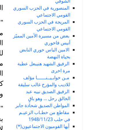
الشوفي
ال
المنصورية في الحزب السوري
القومي الاجتماعي
المريجة في الحزب السوري
" 
القومي الاجتماعي
مع
بعض من مسيرة الأمين المميّز
ال
أنيس فاخوري
الامين الياس خوري النابض
بحياة النهضة
من
الرفيق الشهيد هنيبعل عطية
مرة اخرى
ا
مـن خوابـيــنــــــا مؤلف
كث
للاديب والمؤرخ غالب سليقة
الرفيق الصديق نبيه عبد
ون
الخالق رحل ... وهو باقٍ
المواطن الصديق شحادة جابر
"
مقاطع من خطـاب الزعيـم
بع
في حلب 1948/11/23
أيها القوميون الاجتماعيون(*)
لأ