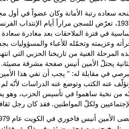
نحه سعاده رتبة الأمانة وكان عضواً في أول 
1937، تعرّض للسجن مراراً أيام الإنتداب الف
أته وعزيمته وتحمّله للأعباء والمسؤوليات بج
ه المرحلة الغنية من تاريخنا الحزبي التي انته
ثانية يحتلّ الأمين أنيس صفحة مشرقة مضيئة. ي
رصي في مقابلة له: " يجب أن نفي هذا الأمين 
ؤلّف عنه الكتب وتوضع عنه الدراسات لأنّه لم يكن 
ّه من نخبة ساهموا في تأسيس الحزب، وهو يصل
إجتماعيين ولكلّ المواطنين. فقد كان رجل ثقا
 تاريخ حزبه صفحة مضيئة وفي ذاكرة رفقائه حيّ