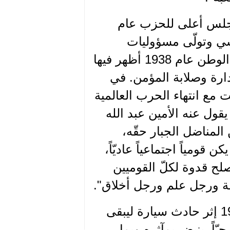
مجلس أعلى للحزب عام
رنسي وتولّى مسؤوليات
أساسية في فترة الملاحقات بعد مغادرة سعادة الوطن عام 1938 أظهر فيها
دارة وصلابة المؤمن. في
ت مع انتهاء الحرب العالمية
قول عنه الأمين عبد الله
المناضل الجبار حقّه،
قومياً اجتماعياً عاديّاً،
ح قدوة لكلّ القوميين
فة ورجل علم ورجل أخلاق".
قضى الأمين أنيس فاخوري في الكويت عام 1979 إثر حادث سيارة ليبقى
اً. ينبض بمآثره وبما