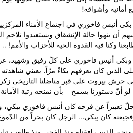
 أمانيه وأشواقه!
بكى أنيس فاخوري في اجتماع الأمناء المركزي
يهم أن ينهوا حالة الإنشقاق ويستعيدوا تلاحم 
بعنا وكنا فيه القدوة الحية للأحزاب والأمم! ..
وبكى أنيس فاخوري على كلّ رفيق وشهيد، عرف
ى الذين كان يعرفهم بكاءً مرّاً. بعيني شاهدت
 حرش بيروت على قبر مناضلنا التاريخي زكريا ا
لو أنّ دستورنا يسمح – بأن نمنحه رتبة الأمانة ب
لّ تعبيراً عن فرحه كان أنيس فاخوري يبكي، وت
جيعته كان يبكي... الرجل كان بحراً من الدّمو
ونحن الذين رافقناه منذ الفجر، منذ طلعت تباش