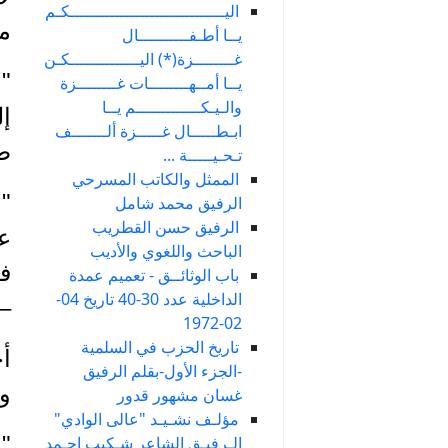
اليـــــــــــــــــــــــــــــــكـم
مع
يــا أطـفــــــــــال
غــــــــزة(*) اليــــــــــــــكـن
" 
يــا أمــهــــــــات غــــــــزة
والـيـكـــــــــــــم يــا
إل
ابـطـــــال غـــــزة ألـــــــف
طا
تـحـيـــــة ...
الممثل والكاتب المسرحي
" 
الرفيق محمد شامل
الرفيق حسن القطريب
عل
الباحث واللغوي والأديب
في
باب الوثائــق - تعميم عمدة
الداخلية عدد 30-40 تاريخ 04-
– 
02-1972
تاريخ الحزب في السلمية
أج
-الجزء الأول-بقلم الرفيق
وف
غسان مشهور قدور
مؤلـف نشـيـد "عالى الوادي"
" 
الـرفيـق الشاعر شـكيب احـمد