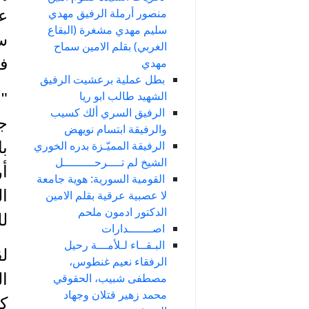
منصور أرملة الرفيق مهدي
ع
سليم مهدي مشغرة (البقاع
سي
الغربي) بقلم الامين سماح
فر
مهدي
بطل عملية برعشيت الرفيق
الشهيد طالب ابو ريا
" 
الرفيق السري ألك كسيب
ج
والرفيقة ابتسام نويهض
الرفيقة المميّـزة بدره الخوري
با
الشيخ لم تــــرحـــــــــل
أر
القومية السورية: هوية جامعة
ال
لا عصبية عرقية بقلم الامين
الدكتور ادمون ملحم
ل
اصـــــــدارات
البـقــاء لـلأمـــة رحيل
لق
الرفقاء نعيم غنطوس،
ال
مصطفى شبيب، الحقوقي
محمد زهير قتلان وجهاد
كا