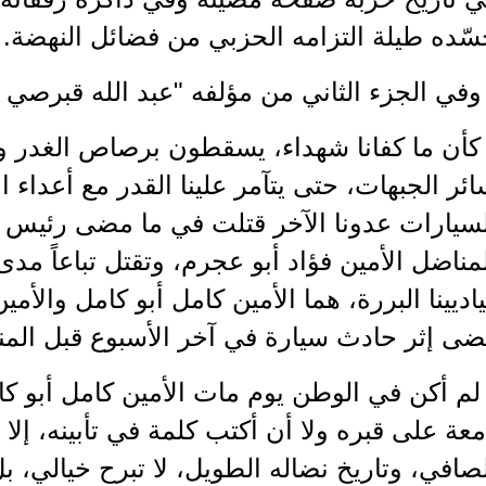
ّده طيلة التزامه الحزبي من فضائل النهضة.
وفي الجزء الثاني من مؤلفه "عبد الله قبرصي ي
 كأن ما كفانا شهداء، يسقطون برصاص الغدر و
ئر الجبهات، حتى يتآمر علينا القدر مع أعداء ال
لسيارات عدونا الآخر قتلت في ما مضى رئيس ا
مناضل الأمين فؤاد أبو عجرم، وتقتل تباعاً مد
اديينا البررة، هما الأمين كامل أبو كامل والأ
ى إثر حادث سيارة في آخر الأسبوع قبل المن
لم أكن في الوطن يوم مات الأمين كامل أبو ك
عة على قبره ولا أن أكتب كلمة في تأبينه، إلا 
صافي، وتاريخ نضاله الطويل، لا تبرح خيالي، ب