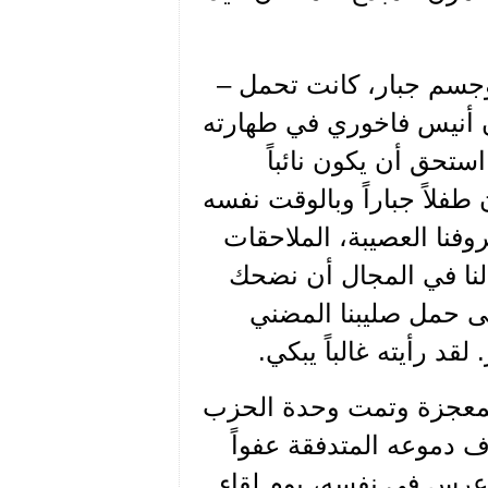
 وجسم جبار، كانت تحمل –
ن أنيس فاخوري في طهارته
 استحق أن يكون نائباً
رة من الزمن بين سنة 1936-1937 كان طفلاً جباراً وبالوقت نفسه
 ظروفنا العصيبة، الملاحقات
لنا في المجال أن نضحك
لى حمل صليبنا المضني
قد رأيته غالباً يبكي.
لمعجزة وتمت وحدة الحزب
 دموعه المتدفقة عفواً
م عرس في نفسه، يوم لقاء