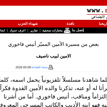
ريخنا
نافذة
شهداء الحزب
إتصل بنا
|
|
|
مختارات صحفية
تقارير
اعرف عدوك
ابحا
بعض من مسيرة الأمين المميّز أنيس فاخوري
الامين لبيب ناصيف
نسخة للطباعة
2026-05-09
ما شاهدنا مسلسلاً تلفزيونياً يحمل اسمه، كلما
أنا له أو عنه، تذكرنا والده الأمين القدوة فكراً
لتزاماً ومناقب، أنيس فاخوري. أما من أشرنا
يه فهو ابنه الأديب والكاتب المسرحي المعرو