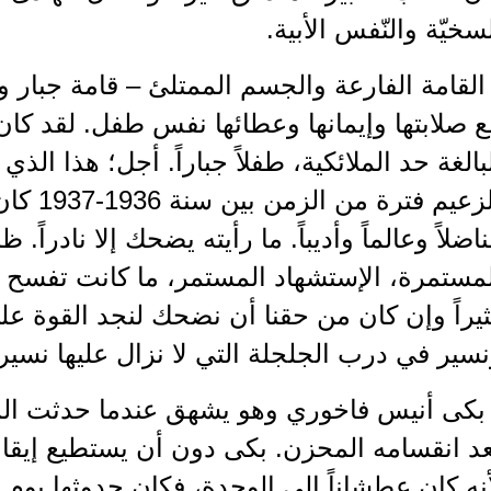
سخيّة والنّفس الأبية.
القامة الفارعة والجسم الممتلئ – قامة جبار
 صلابتها وإيمانها وعطائها نفس طفل. لقد كا
بالغة حد الملائكية، طفلاً جباراً. أجل؛ هذا الذي
للزعيم فت
اضلاً وعالماً وأديباً. ما رأيته يضحك إلا نادراً.
لمستمرة، الإستشهاد المستمر، ما كانت تفسح 
يراً وإن كان من حقنا أن نضحك لنجد القوة ع
سير في درب الجلجلة التي لا نزال عليها نسير. ل
 بكى أنيس فاخوري وهو يشهق عندما حدثت ا
د انقسامه المحزن. بكى دون أن يستطيع إيقاف
نه كان عطشاناً إلى الوحدة، فكان حدوثها يو