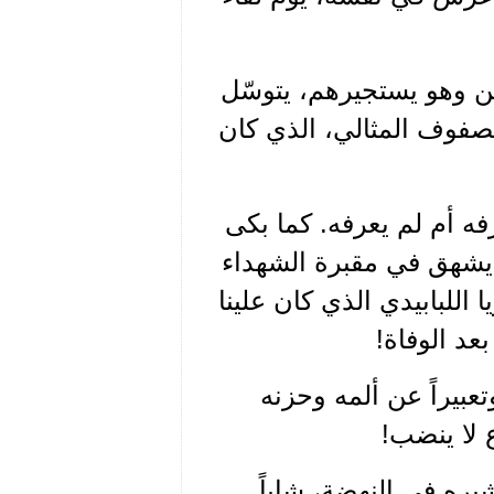
ين وهو يستجيرهم، يتوسّل
الصفوف المثالي، الذي كان
ه أم لم يعرفه. كما بكى
ه يشهق في مقبرة الشهداء
للبابيدي الذي كان علينا
عد الوفاة!
عبيراً عن ألمه وحزنه
ع لا ينضب!
يره في النهضة، شاباً