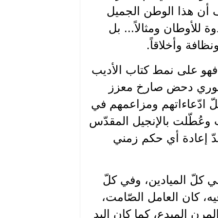
 أن هذا الوطن الجميل
 للأوطان ومثالاً... بل
نظافة وأخلاقاً.
، فهو على نمط كتاب الأديب
لنفوري دحض صارخ معزز
كلّ ادّعاءاتهم ومزاعمهم في
ت وعُطّلت بالإنجيل المقدّس
دّ إعادة أي حكم زمني
كلّ الميادين، وفي كلّ
يه، كان العامل الصّامت،
المرن المبدع، كما كان اليد