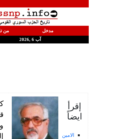
مدخل
من تا
آب 6 ,2026
كل
إقرأ
ايضاً
قر
وا
الامين
إل