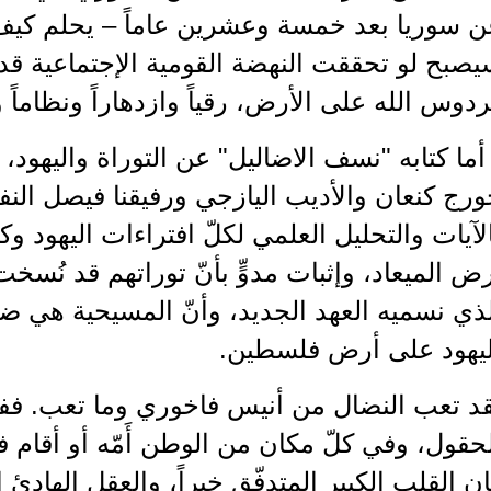
ن سوريا بعد خمسة وعشرين عاماً – يحلم كيف
صبح لو تحققت النهضة القومية الإجتماعية قدوة
دوس الله على الأرض، رقياً وازدهاراً ونظاماً و
أما كتابه "نسف الاضاليل" عن التوراة واليهود
ورج كنعان والأديب اليازجي ورفيقنا فيصل ا
لآيات والتحليل العلمي لكلّ افتراءات اليهود و
ض الميعاد، وإثبات مدوٍّ بأنّ توراتهم قد نُسخ
ذي نسميه العهد الجديد، وأنّ المسيحية هي ض
ليهود على أرض فلسطين.
د تعب النضال من أنيس فاخوري وما تعب. ففي 
حقول، وفي كلّ مكان من الوطن أَمّه أو أقام ف
ن القلب الكبير المتدفّق خيراً، والعقل الهادئ 