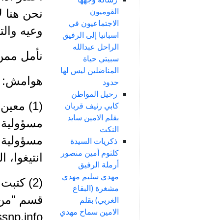
القوميون
نحن هنا ل
الاجتماعيون في
وعيه والت
اسبانيا إلى الرفيق
الراحل عبدالله
نأمل ممن
سبيتي حياة
المناضلين ليس لها
هوامش:
حدود
رحيل المواطن
(1) معي
كابي رئيف قربان
بقلم الامين سايد
مسؤولية ا
النكت
مسؤولية 
ذكريات السيدة
كلثوم أمين منصور
انتيغوا، 
أرملة الرفيق
مهدي سليم مهدي
(2) كتب
مشغرة (البقاع
قسم "من ت
الغربي) بقلم
الامين سماح مهدي
snp.info