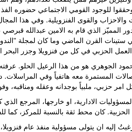
حققوا للوجود القومي الاجتماعي حضوره الفذ 
والاحزاب والقوى الفنزويلية. وفي هذا المجال ل
دور المميّز الذي قام به الامين عبدالله قبرصي
ي ستينات القرن الماضي وما كان لمجلة "الندوة
لعمل الحزبي في كل من فنزويلا وجزر البحر ال
مود الجوهري هو من هذا الرعيل الحلو. عرفته 
الات المستمرة معه هاتفياً وفي المراسلات. دا
ل امر حزبي، ملبياً بوجدانه وعقله ومناقبه، وفو
مسؤوليات الادارية، او خارجها، المرجع الذي 
الحزبية. كان محط ثقة بالنسبة للمركز، كما للف
 رغبتُ إليه ان يتولى مسؤولية منفذ عام فنزويلا، 