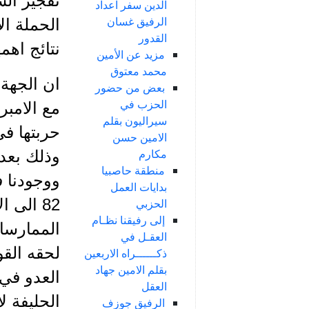
تفجير الس
الدين سفر اعداد
الرفيق غسان
الحملة ال
القدور
نتائج اهمه
مزيد عن الأمين
محمد معتوق
ان الجهة 
بعض من حضور
الحزب في
مع الامبر
سيراليون بقلم
حربتها في
الامين حسن
مكارم
وذلك بعد 
منطقة حاصبيا
ووجودنا ف
بدايات العمل
82 الى 
الحزبي
إلى رفيقنا نظـام
الممارسات
العقـل في
لحقه الق
ذكــــــراه الاربعين
بقلم الامين جهاد
العدو في 
العقل
الحليفة ل
الرفيق جوزف