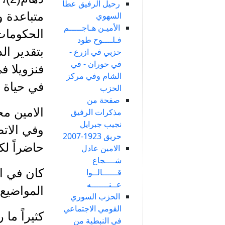
رحيل الرفيق عطا
متباعدة و
السهوي
الأميـن هـاجـــــم
الحكومات 
فـلــــوح طود
بتقدير ال
حزبي في ازرع -
في حوران - في
فنزويلا ف
الشام وفي مركز
في حياة ا
الحزب
صفحة من
الامين مح
مذكرات الرفيق
نجيب جبرايل
وفي الاتص
حريق 1923-2007
حاضراً لك
الامين عادل
شــــجاع
كان في ال
قــــــالــوا
عــنـــــــه
المواضيع 
الحزب السوري
القومي الاجتماعي
كثيراً ما
في النبطية من