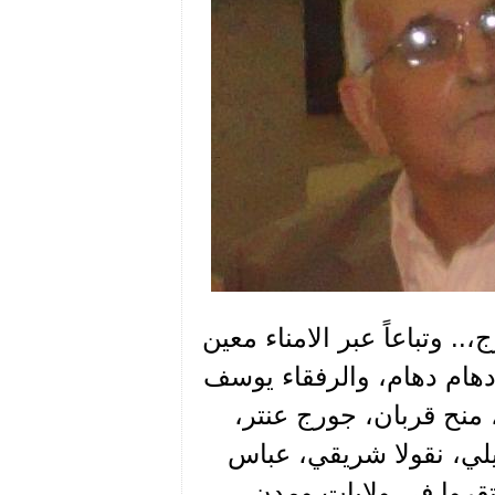
 وتباعاً عبر الامناء معين
 دهام دهام، والرفقاء يوسف
 منح قربان، جورج عنتر،
ي، نقولا شريقي، عباس
ستقروا في ولايات ومدن