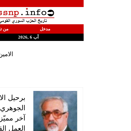
مدخل
من تا
آب 6 ,2026
الامين
برحيل ال
الجوهري 
آخر مميّز
العمل ال