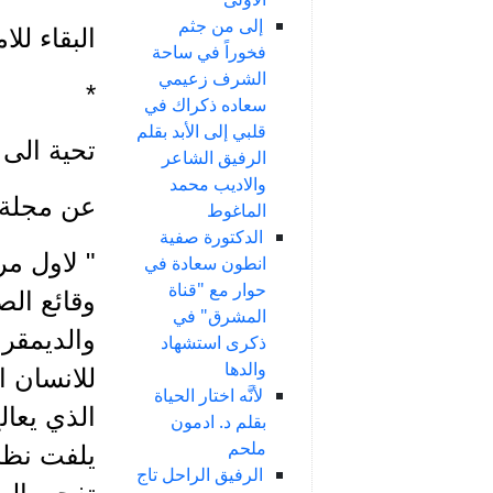
إلى من جثم
البقاء للا
فخوراً في ساحة
الشرف زعيمي
*
سعاده ذكراك في
قلبي إلى الأبد بقلم
تحية الى 
الرفيق الشاعر
والاديب محمد
عن مجلة "صباح ا
الماغوط
الدكتورة صفية
" لاول مر
انطون سعادة في
حوار مع "قناة
وقائع الص
المشرق" في
والديمقرا
ذكرى استشهاد
والدها
للانسان ا
لأنَّه اختار الحياة
الذي يعال
بقلم د. ادمون
ملحم
يلفت نظر 
الرفيق الراحل تاج