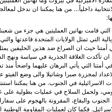
فارة الاميركية في بيروت وما لهاتين العمليت
انتخابية داخلياً... من هنا يمكننا ان ندخل لم
ا:
التي قامت بهاتين العمليتين هي جزء من شعبنا 
يالية التي تمثل الولايات المتحدة قاعدتها والت
 أمتنا حيث ان الصراع ضد هذين الحليفين يمث
ان تأكدت العلاقة الجذرية في سياسة ونهج الد
ي أمتنا التي يأتي البرهان عليهما واضحاً منذ تد
الاعداد لمجزرة صبرا وشاتيلا والى وضع الفيتو 
 الاسرائيلية في الجنوب. من هنا يمكننا است
ومي، ولحمل السلاح في عمليات بطولية على غ
الجنوب والبقاع، المقرونة بالهجوم على سفارات 
اسرائيل. فكما كان لعمليات المقاومة الوطنية ال