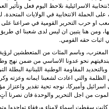
انتخابية الاسرائيلية نلاحظ اليوم فعل وتأثير ال
، على الحملة الانتخابية في الولايات المتحدة. له
ب او حرب التحرير القومية في صراعنا على وج
ا، ومن هنا يتبين ان ليس لدى شعبنا اي طريق
 اثبات حقه القومي.
لمغترب، وباسم المئات من المتعطشين لرؤية ق
ندقيتهم نحو عدونا الاساسي من ضمن نهج وطني
بالتحديد المقاومة الوطنية اللبنانية البطلة ال
الظلمة والتي اعادت لشعبنا ايمانه وعزته وكرا
ي اسرائيل وأميركا، نوجه تحية تقدير واعتزاز مؤ
لموت من اجل التحرير والوحدة فان نصرنا آتٍ
 كانت سقطت اسماء لامناء ورفقاء تواجدوا وتو