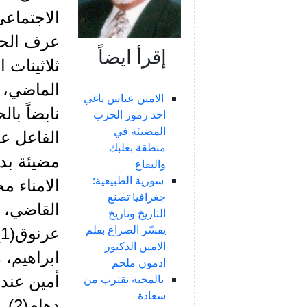
الاجتماعي
عرف الح
إقرأ ايضاً
ثلاثينات 
الماضي، 
الامين عباس ياغي
نابضاً با
احد رموز الحزب
المضيئة في
الفاعل عب
منطقة بعلبك
مضيئة بدء
والبقاع
سورية الطبيعية:
الامناء م
جغرافيا تصنع
القاضي، م
التاريخ وتاريخ
يفسّر الصراع بقلم
ع
الامين الدكتور
ابراهيم، 
ادمون ملحم
بالمحبة نقترب من
أمين عند
سعادة
ده