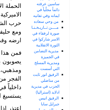
ساسين عرفته
الحملة ال
دائماً مجلّياً في
الاميركية
ايمانه وفي تفانيه
من وحي سعاده
حرب الشع
مــــن تــاريـخـنـا
ومع حليفه
صورة لرفقاء في
الاسر شاركوا في
ارضه وفي
الثورة الانقلابية
مديرية التضامن
فمن هذا ا
في الجميزة
يصوبون ب
ومديرية المسلخ
التي أسست
ومذهبي، و
الرفيق انور ثابت
الفجر من 
من مناضلي
الحزب في مديرية
داخلياً ف
ادلايد (استراليا)
يستسيغ ا
الرفيق انيس
جبرايل سابا
اعتذر اذا
رسالة وجهها