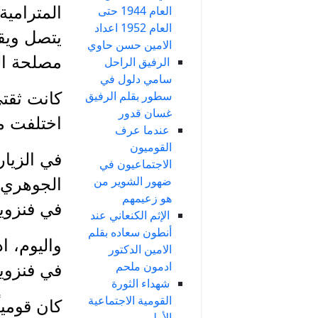
المترامية
العام 1944 حتى
العام 1952 اعداد
يتصل ويقد
الامين حسن حاوي
مصلحة ا
الرفيق الراحل
سامي دلول في
سطور بقلم الرفيق
كانت ثقتي
غسان قدور
اختلفت مع
عندما عرف
القوميون
في الزيا
الاجتماعيون في
ضهور الشوير من
الجوهري ث
هو زعيمهم
في فنزويل
الإثم الكنعاني عند
أنطون سعاده بقلم
واليوم، ا
الامين الدكتور
ادمون ملحم
في فنزويل
شهداء الثورة
القومية الاجتماعية
كان قوميا
الأولى