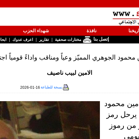
ريخنا
نافذة
شهداء الحزب
إتصل بنا
|
|
|
مختارات صحفية
تقارير
اعرف عدوك
ابحا
 محمود الجوهري المميّز وعياً ومناقب واداءً قومياً اجتم
الامين لبيب ناصيف
نسخة للطباعة
2026-01-16
امين محمود
يرحل رمز
 من رموز
قومي