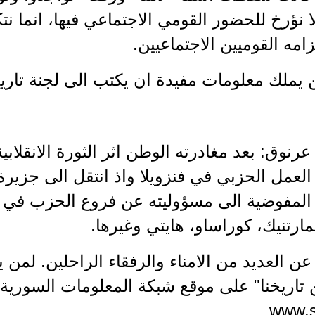
ا نؤرخ للحضور القومي الاجتماعي فيها، انما نت
زامه القوميين الاجتماعيين.
 يملك معلومات مفيدة ان يكتب الى لجنة تاري
ن عرنوق: بعد مغادرته الوطن اثر الثورة الانقلابي
لعمل الحزبي في فنزويلا واذ انتقل الى جزيرة 
المفوضية الى مسؤوليته عن فروع الحزب في جز
المارتنيك، كوراساو، هايتي وغيرها.
ت عن العديد من الامناء والرفقاء الراحلين. لمن
اريخنا" على موقع شبكة المعلومات السورية ا
www.s