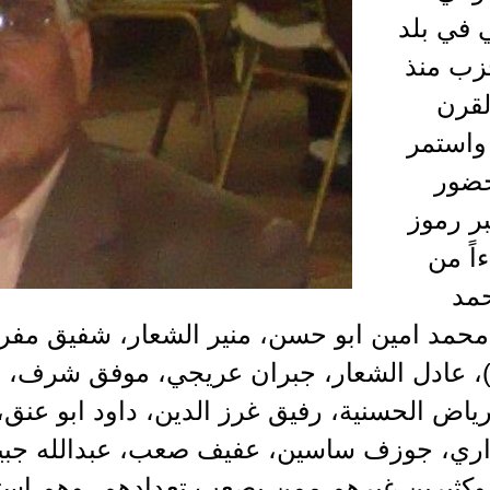
 في بلد
زب منذ
القرن
واستمر
لحضور
ر رموز
اً من
حمد
حمد امين ابو حسن، منير الشعار، شفيق مفرج،..
رنوق(1)، عادل الشعار، جبران عريجي، موفق شرف،
رياض الحسنية، رفيق غرز الدين، داود ابو عنق،
اري، جوزف ساسين، عفيف صعب، عبدالله جبيل
ام(2)، وكثيرين غيرهم ممن يصعب تعدادهم، وهم ا