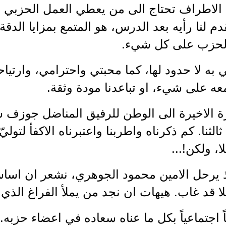
 الاطراف تحتاج الى من يعطي العمل الحزبي فيها
م لنا رأيه بعد الدرس، هو المتمع بمزايا الدق
لحزب على كل شيء.
 به لا حدود لها، كما محبتي واحترامي، وارتي
ه على شيء، او تباعدنا مودة وثقة.
رة الاخيرة الى الوطن للرفيق المناضل جوزف 
الثنا. كم ذكرناه واطربنا واعتبرناه الاكفأ لتول
ا، ولكن!...
ذ يرحل الامين محمود الجوهري، نشعر ان اساسا
ا قد غاب. هيهات ان نجد من يملأ الفراغ الذي 
ً اجتماعياً بكل ما عناه سعاده في اعضاء حزبه.