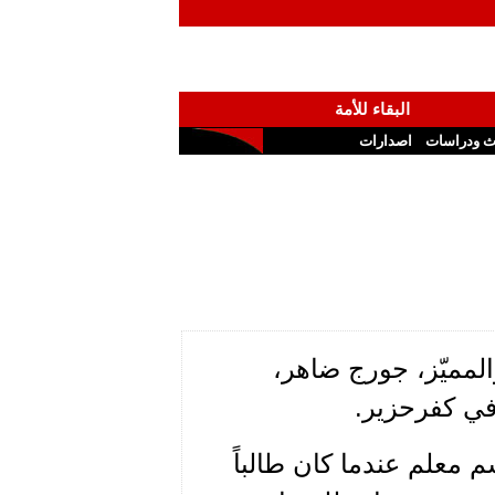
البقاء للأمة
ث ودراسات
اصدارات
لمميّز، جورج ضاهر،
في كفرحزير.
 معلم عندما كان طالباً