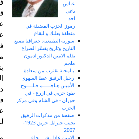
في
عباس
ياغي
قب
احد
رموز الحزب المضيئة في
منطقة بعلبك والبقاع
عك
سورية الطبيعية: جغرافيا تصنع
فا
التاريخ وتاريخ يفسّر الصراع
بقلم الامين الدكتور ادمون
مه
ملحم
بن
بالمحبة نقترب من سعادة
رحيل الرفيق عطا السهوي
الأميـن هـاجـــــم فـلــــوح
طود حزبي في ازرع - في
فا
حوران - في الشام وفي مركز
الحزب
عل
صفحة من مذكرات الرفيق
لم
نجيب جبرايل حريق 1923-
2007
و
الامين عادل شــــجاع