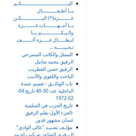
اليـــــــــــــــــــــــــــــــكـم
يــا أطـفــــــــــال
غــــــــزة(*) اليــــــــــــــكـن
يــا أمــهــــــــات غــــــــزة
والـيـكـــــــــــــم يــا
ابـطـــــال غـــــزة ألـــــــف
تـحـيـــــة ...
الممثل والكاتب المسرحي
الرفيق محمد شامل
الرفيق حسن القطريب
الباحث واللغوي والأديب
باب الوثائــق - تعميم عمدة
الداخلية عدد 30-40 تاريخ 04-
02-1972
تاريخ الحزب في السلمية
-الجزء الأول-بقلم الرفيق
غسان مشهور قدور
مؤلـف نشـيـد "عالى الوادي"
الـرفيـق الشاعر شـكيب احـمد