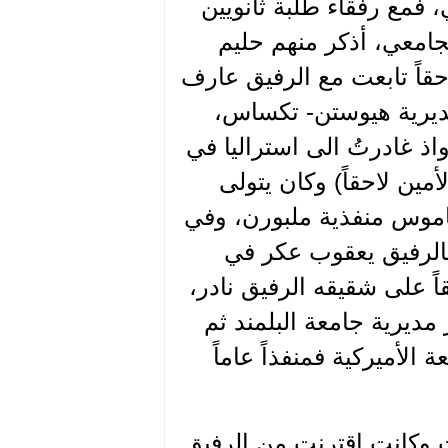
 فمع رفقاء طلبة ثانويين
جامعي، أذكر منهم حليم
لاحقاً تابعت مع الرفيق عارف
مديرية هيوستن- تكساس،
ذ غادرتُ الى استراليا في
ين لاحقاً) وكان يتولى
ناموس منفذية ملبورن، وفي
لتقيت مراراً الرفقاء الياس مخلوف(2) فالرفيق يعقوب عكر في
 ولاحقاً على شقيقه الرفيق نادر،
مديرية جامعة البلمند ثم
ة الأميركية فمنفذاً عاماً
 وكانت اقترنت من الرفيق