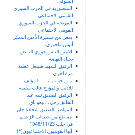
الشوفي
المنصورية في الحزب السوري
القومي الاجتماعي
المريجة في الحزب السوري
القومي الاجتماعي
بعض من مسيرة الأمين المميّز
أنيس فاخوري
الامين الياس خوري النابض
بحياة النهضة
الرفيق الشهيد هنيبعل عطية
مرة اخرى
مـن خوابـيــنــــــا مؤلف
للاديب والمؤرخ غالب سليقة
الرفيق الصديق نبيه عبد
الخالق رحل ... وهو باقٍ
المواطن الصديق شحادة جابر
مقاطع من خطـاب الزعيـم
في حلب 1948/11/23
أيها القوميون الاجتماعيون(*)