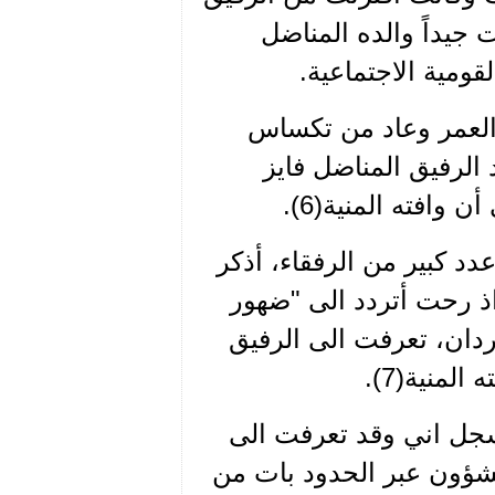
 جيداً والده المناضل
بعد أن تقدم به العمر وعاد من تكساس
د الرفيق المناضل فايز
وافته المنية(6).
د كبير من الرفقاء، أذكر
اذ رحت أتردد الى "ضهور
حردان، تعرفت الى الرفيق
منية(7).
 أسجل اني وقد تعرفت الى
شؤون عبر الحدود بات من