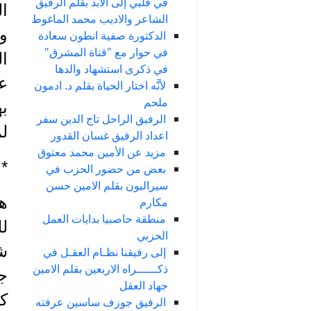
في قلبي إلى الأبد بقلم الرفيق
ال
الشاعر والاديب محمد الماغوط
وس
الدكتورة صفية انطون سعادة
في حوار مع "قناة المشرق"
ال
في ذكرى استشهاد والدها
عا
لأنَّه اختار الحياة بقلم د. ادمون
ملحم
ب
الرفيق الراحل تاج الدين سفر
لم
اعداد الرفيق غسان القدور
مزيد عن الأمين محمد معتوق
*
بعض من حضور الحزب في
سيراليون بقلم الامين حسن
هذ
مكارم
منطقة حاصبيا بدايات العمل
ل
الحزبي
شه
إلى رفيقنا نظـام العقـل في
ذكــــــراه الاربعين بقلم الامين
جو
جهاد العقل
كف
الرفيق جوزف ساسين عرفته