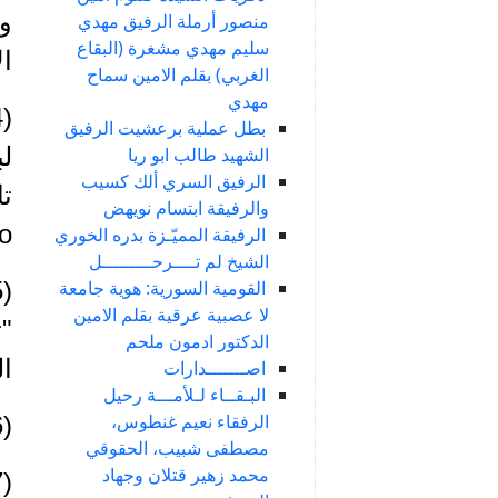
وو
منصور أرملة الرفيق مهدي
سليم مهدي مشغرة (البقاع
ال
الغربي) بقلم الامين سماح
مهدي
بطل عملية برعشيت الرفيق
لب
الشهيد طالب ابو ريا
الرفيق السري ألك كسيب
تا
والرفيقة ابتسام نويهض
o
الرفيقة المميّـزة بدره الخوري
الشيخ لم تــــرحـــــــــل
القومية السورية: هوية جامعة
لا عصبية عرقية بقلم الامين
"ت
الدكتور ادمون ملحم
ال
اصـــــــدارات
البـقــاء لـلأمـــة رحيل
الرفقاء نعيم غنطوس،
(6) فايز ضاهر: مراجعة الموقع المذكور انفاً.
مصطفى شبيب، الحقوقي
محمد زهير قتلان وجهاد
(7) عفيف خوري: مراجعة الموقع المذكور أنفاً.