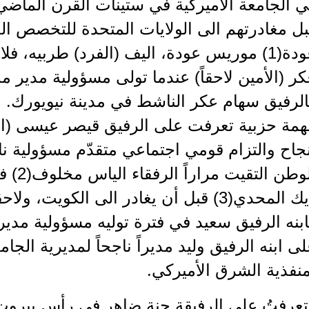
 الجامعة الأميركية في ستينات القرن الماضي،
ل مغادرتهم الى الولايات المتحدة للتخصص ال
عودة(1) موريس عودة، اليف (الفرد) طربيه، ف
ر (الأمين لاحقاً) عندما تولى مسؤولية مدير 
لرفيق سهام عكر الناشط في مدينة نيويورك. وا
مة حزبية تعرفت على الرفيق قيصر عيسى (الأم
جاح والتزام قومي اجتماعي متقدّم مسؤولية 
الوطن ا
ديك المحدي(3) قبل أن يغادر الى الكويت،
بنه الرفيق سعيد في فترة توليه مسؤولية مدير 
ى ابنه الرفيق وليد مديراً ناجحاً لمديرية الجامع
نفذية الشرق الأميركي.
تعرفتُ على الرفيقة حنة ضاهر في رأس بيروت