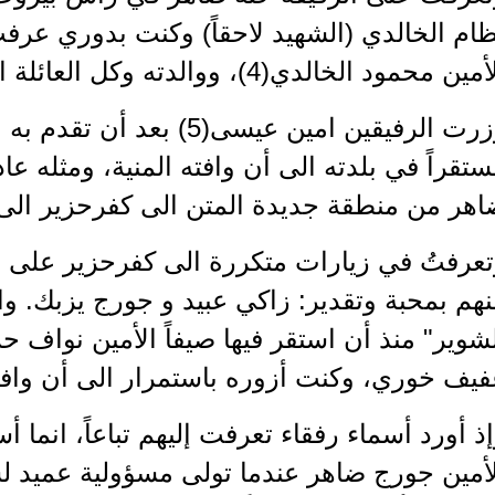
ام الخالدي (الشهيد لاحقاً) وكنت بدوري عرفت
ين محمود الخالدي(4)، ووالدته وكل العائلة القومية الاجتماعية.
وزرت الرفيقين امين عيسى(5) 
تقراً في بلدته الى أن وافته المنية، ومثله عا
هر من منطقة جديدة المتن الى كفرحزير الى أن 
عرفتُ في زيارات متكررة الى كفرحزير على عد
هم بمحبة وتقدير: زاكي عبيد و جورج يزبك. و
شوير" منذ أن استقر فيها صيفاً الأمين نواف 
يف خوري، وكنت أزوره باستمرار الى أن وافته ال
ذ أورد أسماء رفقاء تعرفت إليهم تباعاً، انما
لأمين جورج ضاهر عندما تولى مسؤولية عميد ل