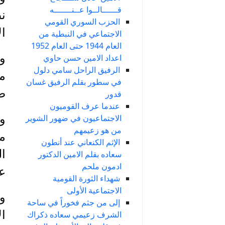
قــــــالــوا عــنـــــــه
نظ
الحزب السوري القومي
الأم
الاجتماعي في النبطية من
العام 1944 حتى العام 1952
اعداد الامين حسن حاوي
الرفيق الراحل سامي دلول
مس
في سطور بقلم الرفيق غسان
ضا
قدور
عندما عرف القوميون
وت
الاجتماعيون في ضهور الشوير
من هو زعيمهم
من
الإثم الكنعاني عند أنطون
ال
سعاده بقلم الامين الدكتور
ادمون ملحم
عف
شهداء الثورة القومية
الاجتماعية الأولى
وإ
إلى من جثم فخوراً في ساحة
ا
الشرف زعيمي سعاده ذكراك