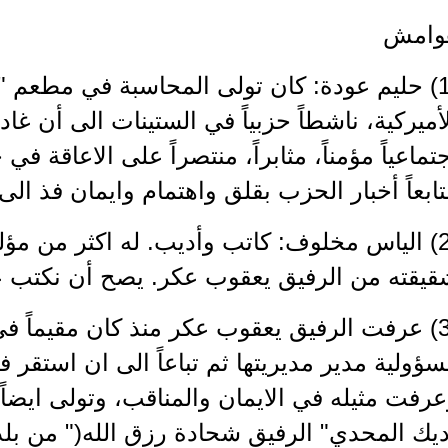
وامش
(1) حليم عودة: كان تولى المحاسبة في مطعم "ا
أميركية، ناشطاً حزبياً في الستينات الى أن غا
تماعياً مؤمناً، مثابراً، منتصراً على الاعاقة في
ابعاً أخبار الحزب بقلق واهتمام وايمان فذ الى 
(2) الياس مخلوف: كاتب وأديب. له اكثر من مؤل
قيقته من الرفيق يعقوب عكر. يصح أن نكتب ع
(3) عرفت الرفيق يعقوب عكر منذ كان مقيماً في
ؤولية مدير مديريتها ثم تباعاً الى ان استقر
رفت مثيله في الايمان والمناقب، وتولى ايضاً
يك المحدي" الرفيق شحادة رزق الله(" من بلدة