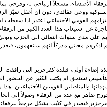
رفقاء الأصدقاء، مسجلاً ارتياحي له وفرحي بم
لوكية ووعي عقائدي، دون ان أغفل تميّز الرفقا
تزامهم القومي الاجتماعي اعتذر اذا سقطت اسم
جزة عن استيعاب هذا العدد الكبير من الرفقاء
هم على مدى سنوات انتمائي الى الحزب وتوليّ
 اذكرهم محبتي مدركاً انهم سيتفهمون، فيعذر
ه إضاءة أولى، فبلدة كفرحزير التي رافقت ا
لتأسيس تستحق ام يكتب الكثير عن الحضور الق
دائها والمناضلين القوميين الاجتماعيين، هذا م
رج ضاهر مع عدد من الرفقاء وصولاً الى انجاز
رحزير فيصدر في كتيّب يشكل مرجعاً للرفقاء و