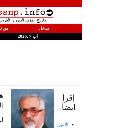
مدخل
من تا
آب 7 ,2026
ه
إقرأ
ايضاً
ال
لي
الامين