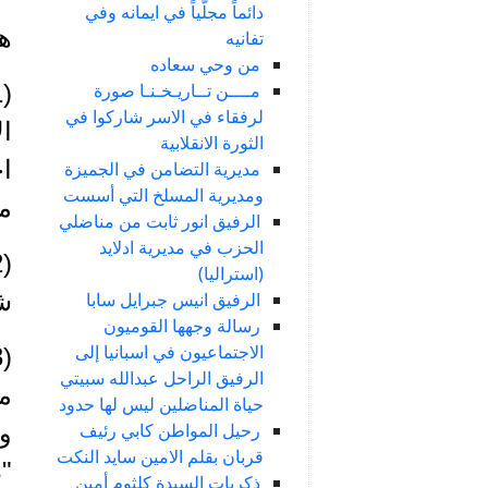
دائماً مجلّياً في ايمانه وفي
ه
تفانيه
من وحي سعاده
مــــن تــاريـخـنـا صورة
لرفقاء في الاسر شاركوا في
ال
الثورة الانقلابية
اج
مديرية التضامن في الجميزة
ومديرية المسلخ التي أسست
مت
الرفيق انور ثابت من مناضلي
الحزب في مديرية ادلايد
(استراليا)
ش
الرفيق انيس جبرايل سابا
رسالة وجهها القوميون
الاجتماعيون في اسبانيا إلى
الرفيق الراحل عبدالله سبيتي
مس
حياة المناضلين ليس لها حدود
رحيل المواطن كابي رئيف
وع
قربان بقلم الامين سايد النكت
"د
ذكريات السيدة كلثوم أمين