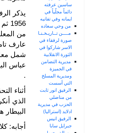
ساسين عرفته
دائماً مجلّياً في
يذكر الرف
ايمانه وفي تفانيه
1956
من وحي سعاده
من المعلم
مــــن تــاريـخـنـا
صورة لرفقاء في
عارف تام
الاسر شاركوا في
شمل معلم
الثورة الانقلابية
مديرية التضامن
عباس الب
في الجميزة
.
ومديرية المسلخ
التي أسست
أثناء الت
الرفيق انور ثابت
من مناضلي
الذي أنكر
الحزب في مديرية
البيطار 
ادلايد (استراليا)
الرفيق انيس
أجابه: كل
جبرايل سابا
رسالة وجهها