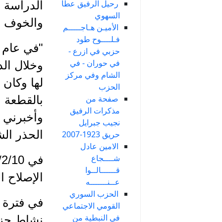
رحيل الرفيق عطا
الدراسة 
السهوي
والخوف من زبانية جهنم(2) وفي
الأميـن هـاجـــــم
فـلــــوح طود
حزبي في ازرع -
في حوران - في
وخلال ال
الشام وفي مركز
الحزب
صفحة من
مذكرات الرفيق
وأخبرني 
نجيب جبرايل
الحذر ال
حريق 1923-2007
الامين عادل
شــــجاع
قــــــالــوا
الإصلاح 
عــنـــــــه
الحزب السوري
في فترة 
القومي الاجتماعي
في النبطية من
نشاط حز