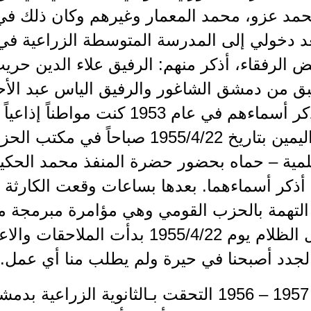
حمد عزو، محمد المعمار وغيرهم وكان ذلك في
يبق من دمشق الشاغور والرفيق الياس عبد الأ
أقسمت اليمين بتاريخ 1955/4/22 صبا
ية – حماه بحضور حضرة المنفذ محمد الحكيم 
 أذكر أسماءهما. بعدها بساعات وقعت الكارثة و
لتهمة بالحزب القومي وهي مؤامرة مبرمجة مسب
ومع حلول الظلام يوم 1955/4/22 بدأت
الجدد أصبحنا في حيرة ولم يطلب منا أي عمل.
"في عام 1957 – 1956 التحقت بـالثانوية الزر