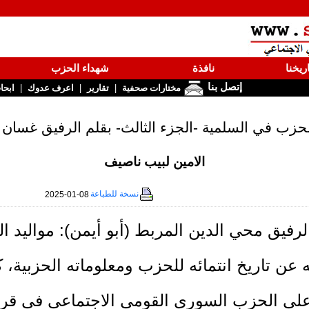
ريخنا
نافذة
شهداء الحزب
إتصل بنا
|
|
|
مختارات صحفية
تقارير
اعرف عدوك
ابحا
لحزب في السلمية -الجزء الثالث- بقلم الرفيق غسان 
الامين لبيب ناصيف
نسخة للطباعة
2025-01-08
رفيق محي الدين المربط (أبو أيمن): مواليد القد
عن تاريخ انتمائه للحزب ومعلوماته الحزبية، 
على الحزب السوري القومي الاجتماعي في قر