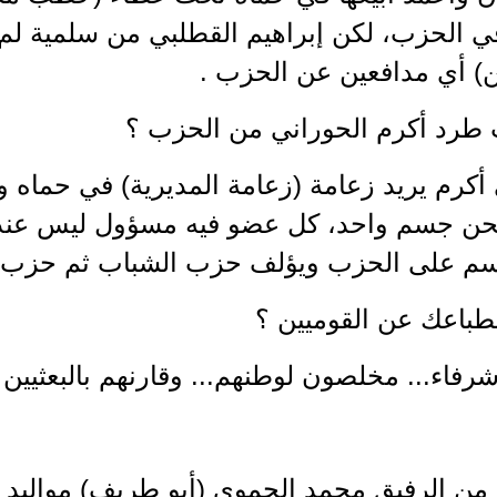
 الحزب، لكن إبراهيم القطلبي من سلمية لم ي
) أي مدافعين عن الحزب .
 طرد أكرم الحوراني من الحزب ؟
ي أكرم يريد زعامة (زعامة المديرية) في حماه 
نحن جسم واحد، كل عضو فيه مسؤول ليس عند
سم على الحزب ويؤلف حزب الشباب ثم حزب ال
نطباعك عن القوميين ؟
ن الرفيق محمد الحموي (أبو طريف) مواليد سلمي