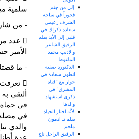
إلى من جثم
سلمية مير
فخوراً في ساحة
الشرف زعيمي
- من شارك في
سعاده ذكراك في
قلبي إلى الأبد بقلم
 عدد م
الرفيق الشاعر
الأمير حس
والاديب محمد
الماغوط
- ما قصتك
الدكتورة صفية
انطون سعادة في
حوار مع "قناة
 تعرفت
المشرق" في
ألتقي به 
ذكرى استشهاد
في حماه،
والدها
لأنَّه اختار الحياة
في مصلحة
بقلم د. ادمون
والذي يبا
ملحم
الرفيق الراحل تاج
عدة أطنا