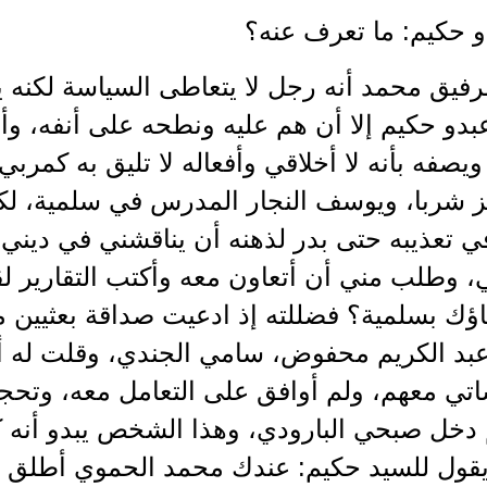
و حكيم: ما تعرف عنه؟
رفيق محمد أنه رجل لا يتعاطى السياسة لكنه 
دو حكيم إلا أن هم عليه ونطحه على أنفه، وأ
ويصفه بأنه لا أخلاقي وأفعاله لا تليق به كم
ز شربا، ويوسف النجار المدرس في سلمية، لكنه
ي تعذيبه حتى بدر لذهنه أن يناقشني في ديني
 وطلب مني أن أتعاون معه وأكتب التقارير لق
ؤك بسلمية؟ فضللته إذ ادعيت صداقة بعثيين 
عبد الكريم محفوض، سامي الجندي، وقلت له أ
تي معهم، ولم أوافق على التعامل معه، وتحج
 دخل صبحي البارودي، وهذا الشخص يبدو أنه كا
قول للسيد حكيم: عندك محمد الحموي أطلق س