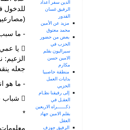
الدين سفر اعداد
للدخول في
الرفيق غسان
القدور
(مصارعين
مزيد عن الأمين
محمد معتوق
- ما سبب
بعض من حضور
الحزب في
 يا عم
سيراليون بقلم
الزعيم: 
الامين حسن
مكارم
جعله ينق
منطقة حاصبيا
بدايات العمل
- ما هو ا
الحزبي
إلى رفيقنا نظـام
 شباب شرفاء... مخلصون لوطنهم... وقارنهم بالبعثيين على طريقته.
العقـل في
ذكــــــراه الاربعين
*
بقلم الامين جهاد
العقل
معلومات م
الرفيق جوزف