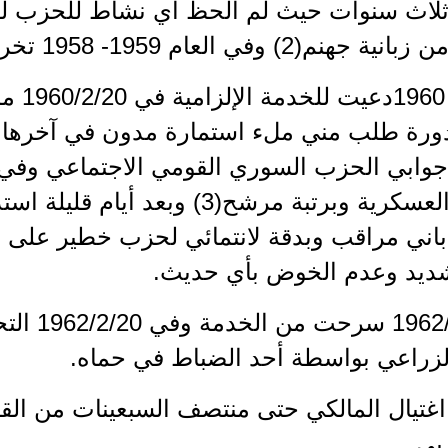
ثلاث سنوات حيث لم ألحظ أي نشاط للحزب لشدة
 العام 1959- 1958 تخرجت ونلت الثانوية الزراعية.
"في عا
دورة طلب مني ملء استمارة مدون في آخرها عب
بالقطعة العسكرية وبرتبة مرشح(3) وبعد
باني مراقب وبدقة لانتمائي لحزب خطير على 
شديد وعدم الخوض بأي حديث.
في 2/2/10
الزراعي بواسطة أحد الضباط في حماه.
اغتيال المالكي حتى منتصف السبعينات من الق
بي.