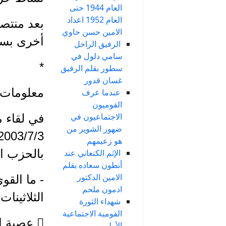
العام 1944 حتى
العام 1952 اعداد
بعد منتص
الامين حسن حاوي
أخرى بسب
الرفيق الراحل
سامي دلول في
*
سطور بقلم الرفيق
غسان قدور
معلومات م
عندما عرف
القوميون
الاجتماعيون في
في لقاء 
ضهور الشوير من
هو زعيمهم
بالحزب ا
الإثم الكنعاني عند
أنطون سعاده بقلم
الامين الدكتور
- ما الق
ادمون ملحم
الثلاثينات وحتى 
شهداء الثورة
القومية الاجتماعية
 عصبة 
الأولى