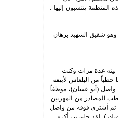
ه المنظمة ينتسبون إليها .
ن وهو شقيق الشهيد برهان
بيته عدة مرات وكنت
ا حطباً من البلعاس لأبيعه
واصل (أبو غسان)، موظفاً
ب المصادر من المهربين
ري ثم أشتري فوقه من واصل
در). لقد حاورني أكرم