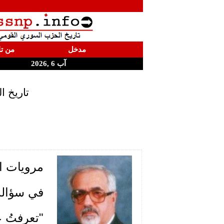
مدخل
من تا
آب 6 ,2026
تاريخ ا
مرويات ال
في سؤاله 
"تعرفتُ 