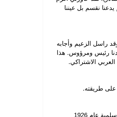
دعنا نقسم بل عيننا
وقد راسل الزعيم وأجابه
نا رئيس ومرؤوس. هذا
عربي الاشتراكي.
ة عام 1926