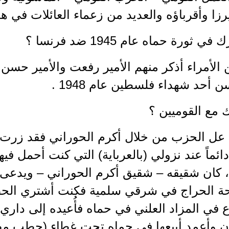
زا وأقرباؤه والعديد من زعماء العائلات في هذ
 ثورة حماه عام 1945 ضد فرنسا ؟
ن الأمراء أذكر منهم الأمير رفعت والأمير حس
ن أحد شهداء فلسطين عام 1948 .
 مع القوميين ؟
 عل الحزب من خلال أكرم الحوراني فقد زرت 
دائماً عند نزولي (بالعرباية) التي كنت أحمل فيه
 كان شقيقه – شقيق أكرم الحوراني – ويدعى 
 الحراج في شرقي سلمية فكنت أشتري الحط
ع في المزاد العلني في حماه فأُعيده إلى دا
ن وأعمد أبيعها في حماه تحت غطاء (حطب مصا