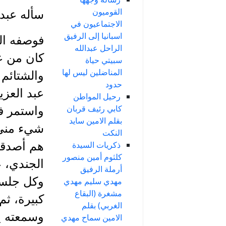
القوميون
سأله عبد
الاجتماعيون في
اسبانيا إلى الرفيق
فوصفه ال
الراحل عبدالله
كان من عب
سبيتي حياة
المناضلين ليس لها
والشتائم 
حدود
عبد العزي
رحيل المواطن
كابي رئيف قربان
واستمر ف
بقلم الامين سايد
شيء مني،
النكت
هم أصدقا
ذكريات السيدة
كلثوم أمين منصور
الجندي، 
أرملة الرفيق
وكل جلسا
مهدي سليم مهدي
مشغرة (البقاع
كبيرة، ثم
الغربي) بقلم
وسمعته ي
الامين سماح مهدي