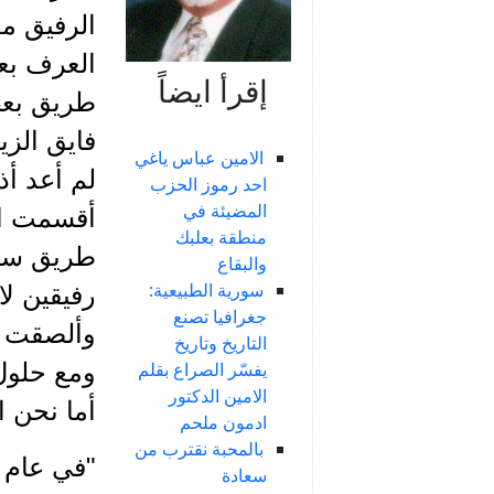
الرفيق م
إقرأ ايضاً
فايق الز
الامين عباس ياغي
احد رموز الحزب
المضيئة في
منطقة بعلبك
طريق سلم
والبقاع
سورية الطبيعية:
رفيقين لا
جغرافيا تصنع
وألصقت ا
التاريخ وتاريخ
يفسّر الصراع بقلم
الامين الدكتور
أما نحن 
ادمون ملحم
بالمحبة نقترب من
سعادة