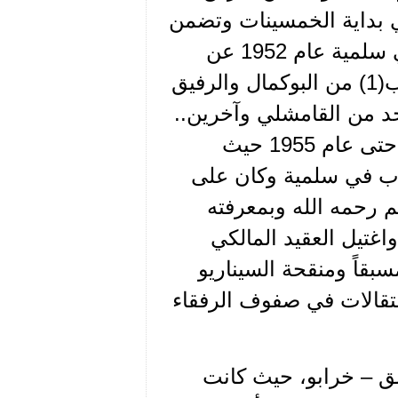
 بداية الخمسينات وتضمن
العرف بعد دخولي إلى المدرسة المتوسطة الزراعية في سلمية عام 1952 عن
طريق بعض الرفقاء، أذكر منهم: الرفيق علاء الدين حريب(1) من البوكمال والرفيق
حد من القامشلي وآخرين..
لم أعد أذكر أسماءهم في عام 1953 كنت مواطناً إذاعياً حتى عام 1955 حيث
حاً في مكتب الحزب في سلمية وكان على
رحمه الله وبمعرفته
اغتيل العقيد المالكي
قاً ومنقحة السيناريو
 الملاحقات والاعتقالات في صفوف الرفقاء
اعية بدمشق – خرابو، حيث كانت