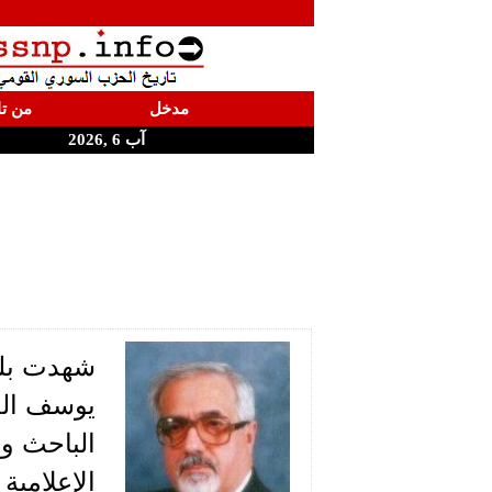
مدخل
من تا
آب 6 ,2026
شهدت بلدة 
يوسف الحا
الباحث و
الإعلامية الج