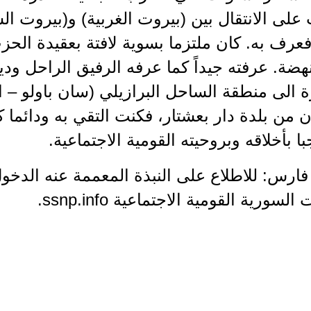
على الانتقال بين (بيروت الغربية) و(بيروت ال
عرف به. كان ملتزما بسوية لافتة بعقيدة الحز
نهضة. عرفته جيداً كما عرفه الرفيق الراحل ودي
ة الى منطقة الساحل البرازيلي (سان باولو –
 من بلدة دار بعشتار، فكنت التقي به ودائما
ا بأخلاقه وبروحيته القومية الاجتماعية.
ل فارس: للاطلاع على النبذة المعممة عنه الدخ
لسورية القومية الاجتماعية ssnp.info.