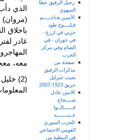
رحيل الرفيق عطا
الذي دأب 
السهوي
الأميـن هـاجـــــم
(مروان) ف
فـلــــوح طود
باخلاق ال
حزبي في ازرع -
في حوران - في
غادر لفتر
الشام وفي مركز
المهاجرون
الحزب
معه، معجب
صفحة من
مذكرات الرفيق
نجيب جبرايل
(2) خلي
حريق 1923-2007
المعلومات ا
الامين عادل
شــــجاع
قــــــالــوا
عــنـــــــه
الحزب السوري
القومي الاجتماعي
في النبطية من