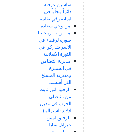
ساسين عرفته
دائماً مجلّياً في
ايمانه وفي تفانيه
من وحي سعاده
مــــن تــاريـخـنـا
صورة لرفقاء في
الاسر شاركوا في
الثورة الانقلابية
مديرية التضامن
في الجميزة
ومديرية المسلخ
التي أسست
الرفيق انور ثابت
من مناضلي
الحزب في مديرية
ادلايد (استراليا)
الرفيق انيس
جبرايل سابا
رسالة وجهها