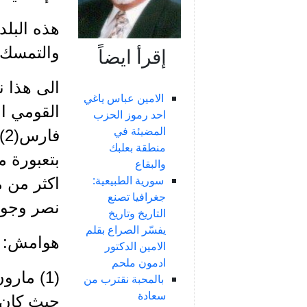
هذه البلد
والتمسك ب
إقرأ ايضاً
الى هذا ن
الامين عباس ياغي
القومي ال
احد رموز الحزب
المضيئة في
ف
منطقة بعلبك
بتعبورة 
والبقاع
سورية الطبيعية:
اكثر من م
جغرافيا تصنع
نصر وجو ش
التاريخ وتاريخ
يفسّر الصراع بقلم
هوامش:
الامين الدكتور
ادمون ملحم
(1) مار
بالمحبة نقترب من
سعادة
حيث كان 