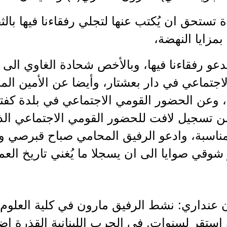
ة تستحق ان يُكتب عنها لتجلي رفقاءنا فيها بالثق
مزايا النهضة،
دعو رفقاءنا فيها، وبالأخص شحادة الغاوي الى
اجتماعي في دار بعشتار، وأيضا عن الأمين الم
ارس(2)، وعن الحضور القومي الاجتماعي في بلدة ك
من تسجيل لافت للحضور القومي الاجتماعي ال
ناسبة، وادعو الرفيق المحامي صباح قبرصي وا
وقي صوايا الى ان يسجلا ما يُغني تاريخ العم
ون عنداري: نشط الرفيق مارون في كلية العلو
استقر لسنوات. في الحرب اللبنانية القذرة ا