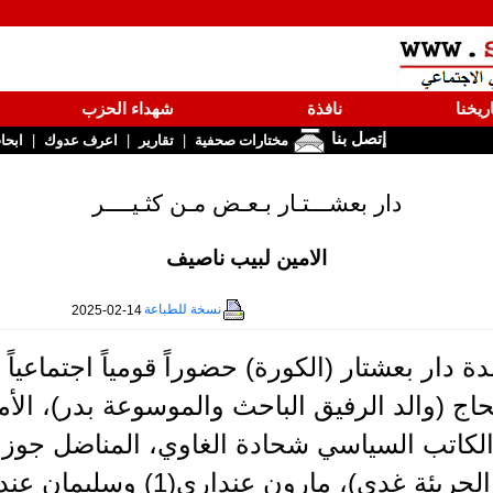
ريخنا
نافذة
شهداء الحزب
إتصل بنا
|
|
|
مختارات صحفية
تقارير
اعرف عدوك
ابحا
دار بعشـــتـار بـعـض مـن كثـيــــر
الامين لبيب ناصيف
نسخة للطباعة
2025-02-14
دار بعشتار (الكورة) حضوراً قومياً اجتماعياً لا
ج (والد الرفيق الباحث والموسوعة بدر)، الأ
الكاتب السياسي شحادة الغاوي، المناضل جوز
ريئة غدي)، مارون عنداري(1) وسليمان عنداري.