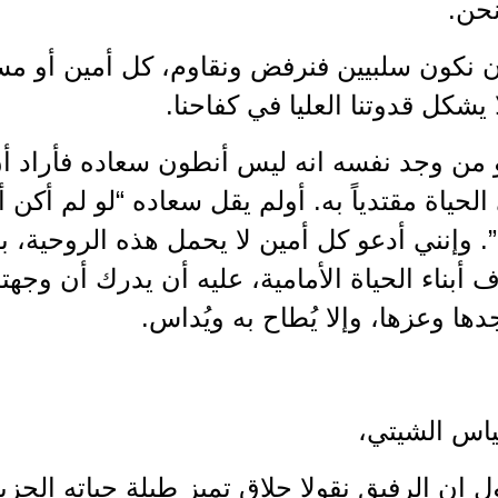
حن.
 أن نكون سلبيين فنرفض ونقاوم، كل أمين أو 
 يشكل قدوتنا العليا في كفاحنا.
و من وجد نفسه انه ليس أنطون سعاده فأراد أ
لحياة مقتدياً به. أولم يقل سعاده “لو لم أكن 
. وإنني أدعو كل أمين لا يحمل هذه الروحية، با
أبناء الحياة الأمامية، عليه أن يدرك أن وجهته
دها وعزها، وإلا يُطاح به ويُداس.
ياس الشيتي،
ل ان الرفيق نقولا حلاق تميز طيلة حياته الحزبي