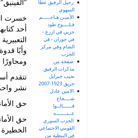
"الفينيق" 13 نيسان 025
رحيل الرفيق عطا
السهوي
الأميـن هـاجـــــم
خسرت الن
فـلــــوح طود
أحد كتابه
حزبي في ازرع -
التعبيرية
في حوران - في
الشام وفي مركز
وأبًا قدوة
الحزب
ومحاورًا 
صفحة من
مذكرات الرفيق
تتقدم أسر
نجيب جبرايل
حريق 1923-2007
نشر واحدً
الامين عادل
شــــجاع
حق الأمان
قــــــالــوا
عــنـــــــه
حق الأمان
الحزب السوري
القومي الاجتماعي
الخطيرة ا
في النبطية من