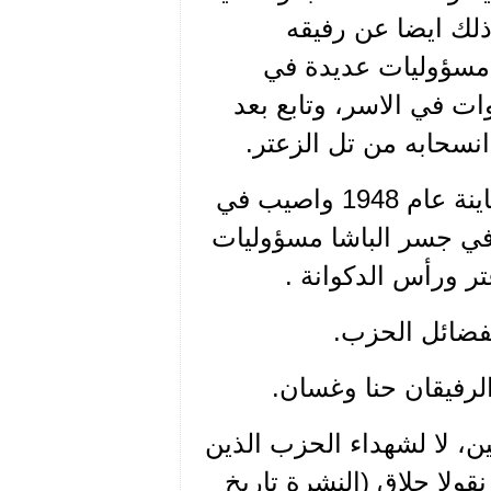
 ذلك ايضا عن رفيقه
ى مسؤوليات عديدة في
ب، شارك في الثورة الانقلابية، امضى 5 سنوات في الاسر، وتابع بعد
نسحابه من تل الزعتر.
ولد الرفيق الياس الشيتي في حيفا عام 1921 قاتل الصهاينة عام 1948 واصيب في
 في جسر الباشا مسؤوليات
ر ورأس الدكوانة .
فضائل الحزب.
لرفيقان حنا وغسان.
ين، لا لشهداء الحزب الذين
نقولا حلاق (النشرة تاريخ