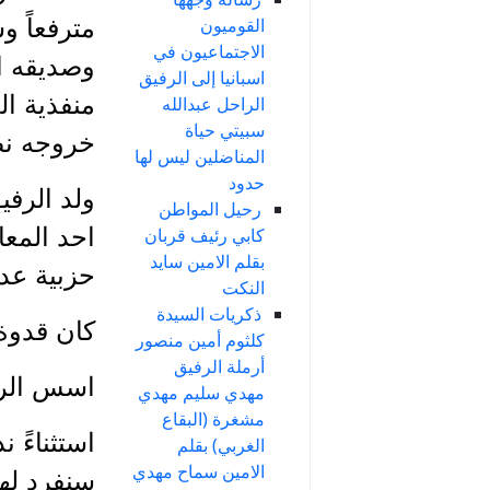
مترفعاً و
القوميون
الاجتماعيون في
وصديقه ا
اسبانيا إلى الرفيق
الراحل عبدالله
سبيتي حياة
خروجه نض
المناضلين ليس لها
حدود
رحيل المواطن
احد المعا
كابي رئيف قربان
بقلم الامين سايد
حزبية عدي
النكت
ذكريات السيدة
كان قدوة
كلثوم أمين منصور
أرملة الرفيق
اسس الرفي
مهدي سليم مهدي
مشغرة (البقاع
استثناءً 
الغربي) بقلم
الامين سماح مهدي
سنفرد لهم