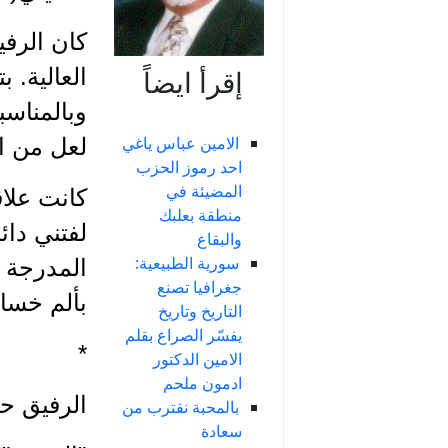
كان الرفيق
العالية. 
إقرأ ايضاً
وبالمناسب
الامين عباس ياغي
لعل من اب
احد رموز الحزب
المضيئة في
كانت علاق
منطقة بعلبك
لفتني دائ
والبقاع
سورية الطبيعية:
المدرجة ا
جغرافيا تصنع
بألم خسار
التاريخ وتاريخ
يفسّر الصراع بقلم
*
الامين الدكتور
ادمون ملحم
الرفيق حن
بالمحبة نقترب من
سعادة