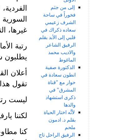
الفردية، 
إلى من جثم
فخوراً في ساحة
السورية ا
الشرف زعيمي
غيرها، ال
سعاده ذكراك في
قلبي إلى الأبد بقلم
الرفيق الشاعر
رتبة الأم
والاديب محمد
يطلبون شي
الماغوط
الدكتورة صفية
أعلان الق
انطون سعادة في
حوار مع "قناة
تقول هذا
المشرق" في
ذكرى استشهاد
ليست رتبة
والدها
لأنَّه اختار الحياة
لكننا يارف
بقلم د. ادمون
ملحم
كنا مطاوع
الرفيق الراحل تاج