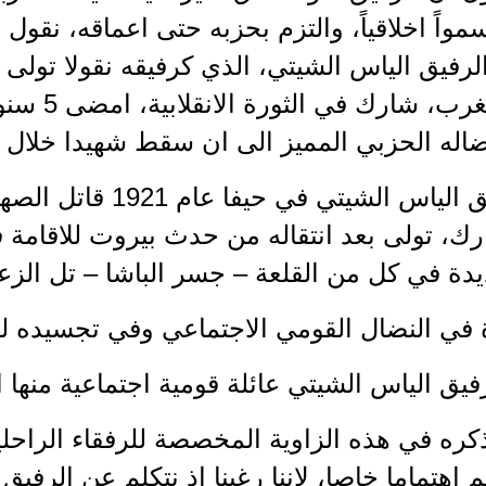
سمواً اخلاقياً، والتزم بحزبه حتى اعماقه، نقول
لرفيق الياس الشيتي، الذي كرفيقه نقولا تول
منفذية الغر
اله الحزبي المميز الى ان سقط شهيدا خلال ا
رك، تولى بعد انتقاله من حدث بيروت للاقامة
دة في كل من القلعة – جسر الباشا – تل الزعت
 في النضال القومي الاجتماعي وفي تجسيده ل
ق الياس الشيتي عائلة قومية اجتماعية منها ا
نذكره في هذه الزاوية المخصصة للرفقاء الراحل
 اهتماما خاصا، لاننا رغبنا اذ نتكلم عن الرفيق 