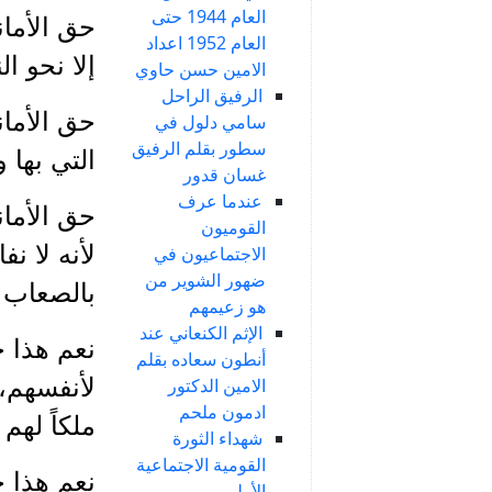
العام 1944 حتى
حق الأمان
العام 1952 اعداد
إلا نحو ال
الامين حسن حاوي
الرفيق الراحل
حق الأمان
سامي دلول في
سطور بقلم الرفيق
التي بها 
غسان قدور
عندما عرف
حق الأمان
القوميون
لأنه لا نف
الاجتماعيون في
ضهور الشوير من
بالصعاب 
هو زعيمهم
الإثم الكنعاني عند
نعم هذا ح
أنطون سعاده بقلم
لأنفسهم،
الامين الدكتور
ادمون ملحم
ملكاً لهم
شهداء الثورة
القومية الاجتماعية
نعم هذا 
الأولى