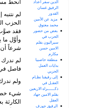
انحط مستو
الدين سفر اعداد
الرفيق غسان
القدور
لم نتنبه
مزيد عن الأمين
الحزب ال
محمد معتوق
فقد صوَّب
بعض من حضور
الحزب في
وأوَّل ما
سيراليون بقلم
شرعاً أن 
الامين حسن
مكارم
لم ندرك ي
منطقة حاصبيا
بدايات العمل
فاصل في ت
الحزبي
إلى رفيقنا نظـام
ولم ندرك
العقـل في
ذكــــــراه الاربعين
شيء خطير 
بقلم الامين جهاد
العقل
الكارثة ب
الرفيق جوزف