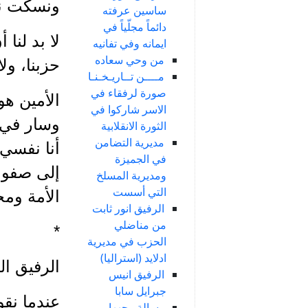
ونسكت ن
ساسين عرفته
دائماً مجلّياً في
لا بد لنا
ايمانه وفي تفانيه
من وحي سعاده
حزبنا، ولا
مــــن تــاريـخـنـا
صورة لرفقاء في
الأمين ه
الاسر شاركوا في
وسار في ا
الثورة الانقلابية
مديرية التضامن
أنا نفسي”
في الجميزة
إلى صفوف 
ومديرية المسلخ
التي أسست
الأمة ومج
الرفيق انور ثابت
من مناضلي
*
الحزب في مديرية
ادلايد (استراليا)
الرفيق ال
الرفيق انيس
جبرايل سابا
عندما نقو
رسالة وجهها