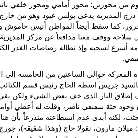
وم من محورين: محور أمامي ومحور خلفي باتج
ى درج المديرية يدعى بولس عبود وهو من خارج 
ور، كما سقط أيضاً المواطن أنيس حاموش و
سلاحه ووقف معنا مدافعاً عن مركز المديرية
مه أسرع لسحبه وإذ تطاله رصاصات الغدر الكت
يقي.
 المعركة حوالي الساعتين من الخامسة إلى ال
بالسيد جريس اسطه الحاج رئيس قسم الكتائب ف
إطلاق النار الذي خف بعض الشيء ولكن بقي 
 وجود جثة شقيقي ناصر، وقلت له أعطي أوا
ث، لكنه أبدى عدم استطاعته متذرعاً بأن هن
 ميلان مارون، نقولا حاج (وهذا شقيقه)، جور