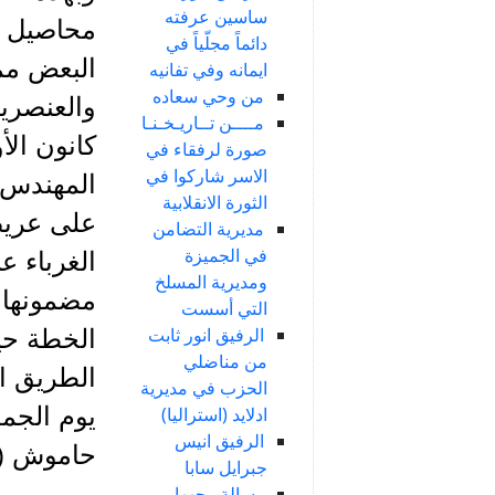
ساسين عرفته
محاصيل مو
دائماً مجلّياً في
البعض ممن
ايمانه وفي تفانيه
من وحي سعاده
مــــن تــاريـخـنـا
صورة لرفقاء في
الاسر شاركوا في
المهندس ج
الثورة الانقلابية
على عريض
مديرية التضامن
في الجميزة
الغرباء ع
ومديرية المسلخ
مضمونها، 
التي أسست
الرفيق انور ثابت
الخطة حي
من مناضلي
الطريق ا
الحزب في مديرية
ادلايد (استراليا)
الرفيق انيس
حاموش (ش
جبرايل سابا
رسالة وجهها