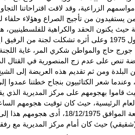
اسمهم الزراعية، وقد لاقت اقتراحاتنا التجاوب
 يستفيدون من تأجيج الصراع وهؤلاء حلفاء للك
كانون الأول 1975 وعلى أثره تشكلت لجنة من الر
ورج حاج والمواطن شكري المر، غاية اللجنة ج
ة تنص على عدم زج المنصورية في القتال الد
ن البلدة ومن ثم تقديم هذه العريضة إلى الشيخ
وعندما شعر الكتائبيون بنجاح خطتنا عمدوا إ
ث قاموا بهجومهم على مركز المديرية الذي ي
لعام الرئيسية، حيث كان توقيت هجومهم السا
يوم الجمعة الموافق 18/12/1975، أد
قيقي) حيث كان أمام مركز المديرية مع رفقا