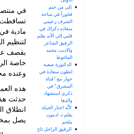
إلى من جثم
فخوراً في ساحة
تساقطت ال
الشرف زعيمي
سعاده ذكراك في
مادية في
قلبي إلى الأبد بقلم
لتنظيم ال
الرفيق الشاعر
والاديب محمد
بقصف عدد
الماغوط
خاصة الرف
الدكتورة صفية
انطون سعادة في
وعنده محل
حوار مع "قناة
المشرق" في
هذه العمل
ذكرى استشهاد
حدثت هذه 
والدها
لأنَّه اختار الحياة
انطلاق ا
بقلم د. ادمون
يصل بمخي
ملحم
الرفيق الراحل تاج