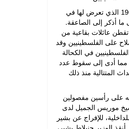
وهنا أود أن أشير إلى حادثة خطف بشير الجميل عام 1969 الذي تعرض لها في
ما أذكر إلى الصاعقة.
تقطن عائلات بقاعية من
سلاح على الفلسطينيين وقد
فلسطينيين في الكحالة
ب مما أدى إلى سقوط عدد
اث المتتالية منذ ذلك
ه على رأسين مفصولين
شيخ موريس الجميل لدى
للداخلية، للإفراج عن بشير
أنقذ الوزير جنبلاط بشير،