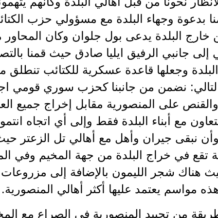
نظار نحونا من قبل أهالي البلدة وكأنهم يتهمون
نا بدعوة وجهاء البلدة مع مسؤولي حزب الكتا
ن خارج البلدة يدعى بول جلوان وكان المحاور
 إلى جانبي الرفيق ايليا صادق حيث قمنا بالتص
بلدة وجعلها قاعدة عسكرية للكتائب تنطلق منه
 التالي: نضمن من جانبنا كحزب سوري قومي ا
لقنص على المنصورية مقابل إخراج جميع العناصر
لتعاون مع أبناء البلدة فقط وإلى أي اتجاه انتم
وأن نبقى جيران وأهل مع أهالي تل الزعتر حيث
ة تقع في خراج البلدة من جهة المخيم وفي ا
 هناك شجر الليمون بالإضافة إلى مزروعات ال
ذه مواسم يعتمد عليها أكثر أهالي المنصورية.
ريقة من تحييد المنصورية في الصراع مع المخي