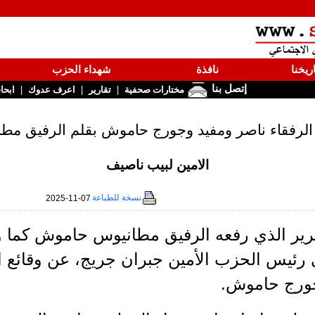
ريخنا
نافذة
شهداء الحزب
إتصل بنا
|
|
|
مختارات صحفية
تقارير
اعرف عدوك
ابحا
 الرفقاء ناصر ومفيد وجورج حاموش بقلم الرفيق م
الامين لبيب ناصيف
نسخة للطباعة
2025-11-07
 الى رئيس الحزب الأمين جبران جريج، عن وقائع 
ورج حاموش.