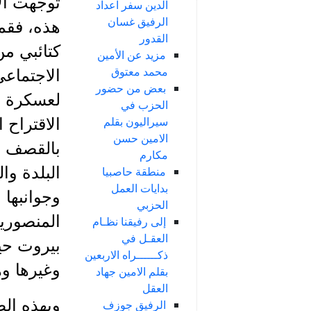
توجهت الأ
الدين سفر اعداد
الرفيق غسان
هذه، فقم
القدور
كتائبي م
مزيد عن الأمين
محمد معتوق
الاجتماعي
بعض من حضور
لعسكرة ال
الحزب في
سيراليون بقلم
الاقتراح
الامين حسن
بالقصف وا
مكارم
البلدة وا
منطقة حاصبيا
بدايات العمل
وجوانبها 
الحزبي
المنصوري
إلى رفيقنا نظـام
العقـل في
بيروت حيث
ذكــــــراه الاربعين
وغيرها وه
بقلم الامين جهاد
العقل
وبهذه الط
الرفيق جوزف