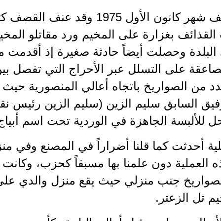
في منتصف شهر كانون الأول 1975 وق
قذائف بغزارة على المخيم ورد مقاتلو المخيم 
 البلدة وحصلت أيضاً حادثة صغيرة إذ أقدمت م
صاعقة على التسلل عبر الأحراج التي تفصل بين
 من الصواريخ باتجاه أعالي المنصورية حيث أ
يق السابق سليم الزين (سليم الزين رئيس نقا
 للألبسة الجاهزة في الوردية تحت اسم أبياج)
ية أحدثت كما قلنا أضراراً في المصنع وفي من
العملية دون علمنا بها مسبقاً كحزب، وكانت 
لصواريخ جنب منزلي حيث يقع منزل والدي عل
م تل الزعتر.