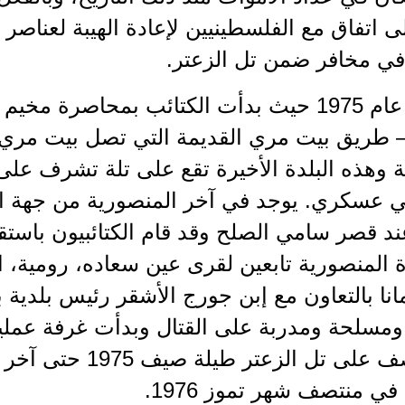
 اتفاق مع الفلسطينيين لإعادة الهيبة لعناصر ا
في مخافر ضمن تل الزعتر.
نعود إلى عام 1975 حيث بدأت الكتائب بمحاصرة
– طريق بيت مري القديمة التي تصل بيت مري ب
ة وهذه البلدة الأخيرة تقع على تلة تشرف عل
ي عسكري. يوجد في آخر المنصورية من جهة 
عند قصر سامي الصلح وقد قام الكتائبيون باستق
 المنصورية تابعين لقرى عين سعاده، رومية، ا
مانا بالتعاون مع إبن جورج الأشقر رئيس بلدية 
ومسلحة ومدربة على القتال وبدأت غرفة عملي
وبدأ القصف على تل الز
 منتصف شهر تموز 1976.