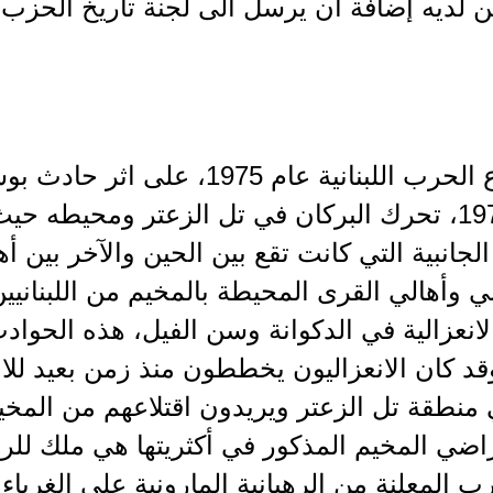
 لديه إضافة ان يرسل الى لجنة تاريخ الحزب.
نيسان 1975، تحرك البركان في تل الزعتر ومحيطه 
لجانبية التي كانت تقع بين الحين والآخر بين أ
 وأهالي القرى المحيطة بالمخيم من اللبنانيين
19، وقد كان الانعزاليون يخططون منذ زمن بعيد 
نطقة تل الزعتر ويريدون اقتلاعهم من المخيم
اضي المخيم المذكور في أكثريتها هي ملك للرهبا
ب المعلنة من الرهبانية المارونية على الغرباء