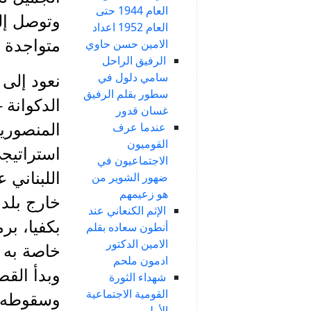
العام 1944 حتى
وتوصل إلى
العام 1952 اعداد
متواجدة 
الامين حسن حاوي
الرفيق الراحل
سامي دلول في
سطور بقلم الرفيق
الدكوانة 
غسان قدور
عندما عرف
المنصوري
القوميون
استراتيج
الاجتماعيون في
اللبناني 
ضهور الشوير من
هو زعيمهم
خارج بلدة
الإثم الكنعاني عند
بكفيا، بر
أنطون سعاده بقلم
الامين الدكتور
خاصة به 
ادمون ملحم
شهداء الثورة
القومية الاجتماعية
وسقوطه في
الأولى