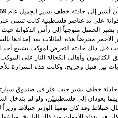
انة على يد عناصر فلسطينية كانت تنتمي على 
 بشير الجميل متوجهاً إلى رأس الدكوانة حيث 
ر الأحمر محرضاً هذه العائلات بعد إمدادها بال
ت قبل ذلك حادثة التعرض لموكب تشييع أحد ال
الكتائبيون وأهالي الكحالة النار على الموك
ات بين قتيل وجريح، وكانت هذه الشرارة للأحد
 حادثة خطف بشير حيث عثر في صندوق سيارت
ما يعودان إلى فلسطينييّن، ولو لم يتدخل ال
ال جنبلاط وقد كان يومها الوزير جنبلاط وزيراً 
ان في عداد الأموات منذ ذلك التاريخ، وبالفعل 