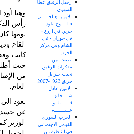
رحيل الرفيق عطا
السهوي
الأميـن هـاجـــــم
رأس الدكو
فـلــــوح طود
حزبي في ازرع -
يومها كان
في حوران - في
القاع ودي
الشام وفي مركز
الحزب
كانت وقع
صفحة من
حيث أطلق 
مذكرات الرفيق
نجيب جبرايل
من الإصاب
حريق 1923-2007
العام.
الامين عادل
شــــجاع
نعود إلى
قــــــالــوا
عــنـــــــه
عن جسديه
الحزب السوري
الوزير كم
القومي الاجتماعي
في النبطية من
الجميل لك