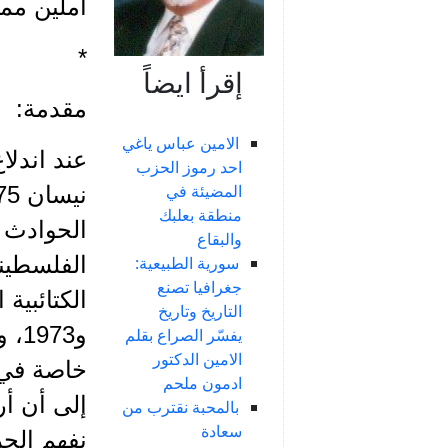
آملين ممن
*
إقرأ ايضاً
مقدمة:
الامين عباس ياغي
احد رموز الحزب
المضيئة في
منطقة بعلبك
الحوادث ا
والبقاع
الفلسطيني
سورية الطبيعية:
جغرافيا تصنع
التاريخ وتاريخ
و73
يفسّر الصراع بقلم
الامين الدكتور
خاصة في م
ادمون ملحم
إلى أن أر
بالمحبة نقترب من
سعادة
نفهم الحر