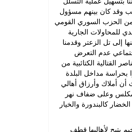
نا بتسهيل عملية التسلل
ئب وقد كان بينهم مسؤول
 من الحزب السوري القومي
دي للمحاولات الجارية
ا إلى تل الزعتر وقدمنا
جتماعي عدم التعرض
 القتالية الكتائبية من
وا بحراسة مداخل البلدة
 أن أملاك وأرزاق أهالي
لمكلس وعلى ضفاف نهر
خضار كالبندورة والخيار
م يتيح لأهاليها قطف