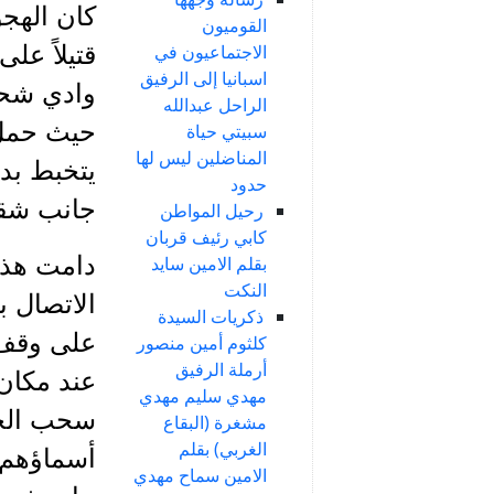
كان الهج
القوميون
قتيلاً عل
الاجتماعيون في
اسبانيا إلى الرفيق
وادي شحر
الراحل عبدالله
حيث حمل 
سبيتي حياة
المناضلين ليس لها
يتخبط بد
حدود
جانب شق
رحيل المواطن
كابي رئيف قربان
دامت هذه
بقلم الامين سايد
النكت
الاتصال 
ذكريات السيدة
على وقف 
كلثوم أمين منصور
أرملة الرفيق
عند مكان
مهدي سليم مهدي
سحب الجث
مشغرة (البقاع
الغربي) بقلم
أسماؤهم:
الامين سماح مهدي