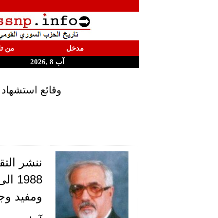
مدخل
من تا
آب 8 ,2026
وقائع استشهاد
1988
ومفيد وج