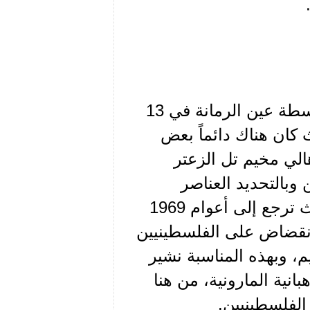
عند اندلاع الحرب اللبنانية عام 1975، على اثر حادث بوسطة عين الرمانة في 13
حيث كان هناك دائماً بعض
هالي مخيم تل الزعتر
 وبالتحديد العناصر
الكتائبية الانعزالية في الدكوانة وسن الفيل، هذه الحوادث ترجع إلى أعوام 1969
للانقضاض على الفلسطينيين
، وبهذه المناسبة نشير
نية المارونية، من هنا
 الفلسطينيين.