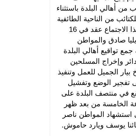
 من أهالي البلدة باستثناء
تائب من الناحية الطائفية
والعنصرية حيث يكنون الحقد والكراهية للفلسطينيين، هذا الاجتماع عقد في 16
فيق ايليا صادق والمواطن
مع تواقيع أهالي البلدة
ائر وإخراج المسلحين
 بيار الجميل للعمل وتنفيذ
لى تفجير الوضع وتفشيل
قع في منتصف البلدة على
عة الخامسة من بعد ظهر
ى هجومهم هذا إلى استشهاد المواطن ناصر
ئنا يوسف ويارد حاموش.