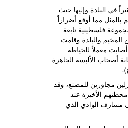
د عنف القصف كثيراً في البلدة وإليها حيث
بالمثل مما أوقع أضراراً
جموعة فلسطينية تابعة
 المخيم والبلدة وقامت
صابت معملاً للخياطة
بة أصحاب الألبسة الجاهزة
.
زلين مجاورين للمصنع، وقد
محطتهم الأخيرة عند
ى مشارف الوادي الذي