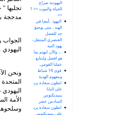
اليهودية صراع
تجلبها " 
الحياة والموت << 1
>>
مدججة بأ
اليهود ..أيضا في
الهند ، متى يوضع
حد للفصل
العنصري المتنقل..
الجواب و
يهود التيه
اليهودي ،
... والآن لنهتم بما
هو افضل ولنتابع
عملنا القومي.
قوى 14 شباط
ونحن الآن
ومفهوم الهدية
المتحدة 
انطون سعادة يرد
على البابا
اليهودي 
بينيديكتوس
الأمة الس
السادس عشر
انطون سعادة يرد
وسلحوهم ب
على بينيديكتوس