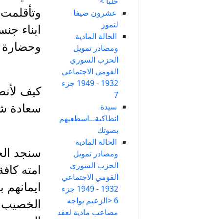
حلبا >
وتأقلمت 
عشرون صيفا
لتموز
ابناء جن
الحالة المادية
وحضارة و
ومصادر تمويل
الحزب السوري
القومي الاجتماعي
1932 - 1949 جزء
كيف لأنط
7
سيدة
سعادة شهيد م
انطاكية...اسطعيهم
بصوتك
الحالة المادية
سنجد الجو
ومصادر تمويل
الحزب السوري
امته كاف
القومي الاجتماعي
ايمانهم ب
1932 - 1949 جزء
6 <الزعيم يواجه
الخصيب ؟ 
مصاعب مادية لعقد