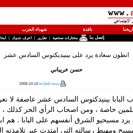
ريخنا
نافذة
شهداء الحزب
إتصل بنا
|
|
|
مختارات صحفية
تقارير
اعرف عدوك
ابحا
انطون سعادة يرد على بينيديكتوس السادس عشر
حسن خريباني
نسخة للطباعة
2006-10-10
ب البابا بينيدكتوس السادس عشر عاصفة لا نعر
مين خاصة ، ومن اصحاب الرأي الحر كذلك ، ولا 
يرد مسيحيو الشرق أنفسهم على البابا . هم اب
مسيح ومهبط رسالته التي امتدت عبر تلامذته ال