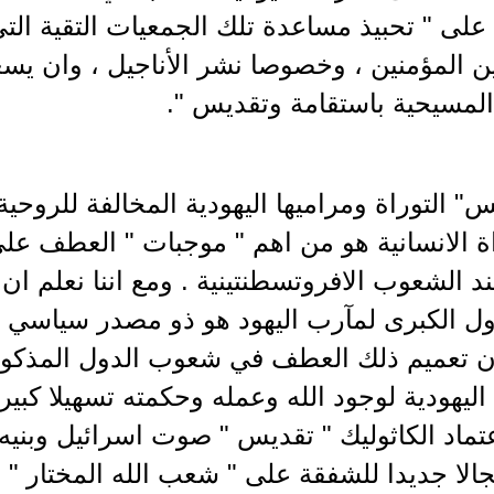
 على " تحبيذ مساعدة تلك الجمعيات التقية ا
ين المؤمنين ، وخصوصا نشر الأناجيل ، وان يسع
 المسيحية باستقامة وتقديس ".
" التوراة ومراميها اليهودية المخالفة للروحية
ة الانسانية هو من اهم " موجبات " العطف عل
 الشعوب الافروتسطنتينية . ومع اننا نعلم ان 
ل الكبرى لمآرب اليهود هو ذو مصدر سياسي بح
ن تعميم ذلك العطف في شعوب الدول المذكور
 اليهودية لوجود الله وعمله وحكمته تسهيلا كبير
عتماد الكاثوليك " تقديس " صوت اسرائيل وبنيه
لا جديدا للشفقة على " شعب الله المختار " وي