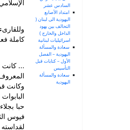
الإسلامي
السادس عشر
امتداد الأصابع
اليهودية الى لبنان (
التحالف بين يهود
وللقارىء
الداخل والخارج )
كاملة فعل
اسرائيليات لبنانية
سعادة والمسألة
اليهودية – الفصل
الأول – كتابات قبل
... كانت 
التأسيس
سعادة والمسألة
المعروف ب
اليهودية
وكانت قر
البابوات 
حبا بجلا
فيوس الث
لقداسته 