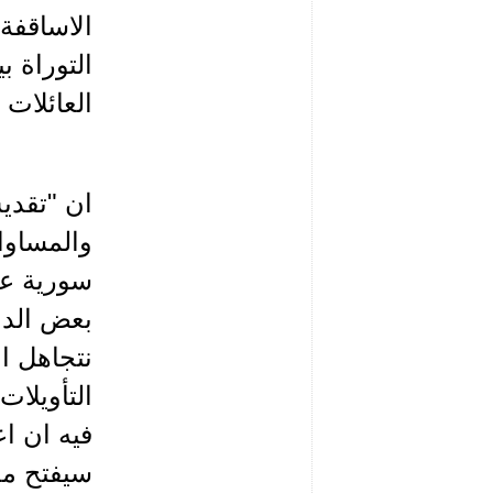
الاساقفة
التوراة ب
العائلات
ان "تقديس
والمساوا
سورية عند
بعض الدو
نتجاهل ا
التأويلات
فيه ان ا
سيفتح مجا