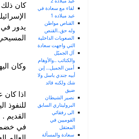
عيد ميلاده 2
كان ذلك و
لقاء مع سعادة في
الإسرائي
عيد ميلاده 1
القناص مواطن
يدور في 
وله حق..القنص
المسيحي 
الصعوبات الداخلية
التي واجهت سعادة
آل الجميّل
والكتائب ..والأوهام
وكان الي
أمين الجميل... إبن
أبيه جندي باسل ولا
شك ولكنه قائد
ضيق
اذا كان 
نصير الشيطان
للنفوذ ال
البروليتاري السابق
الى رفقائي
القديم .
القوميين في
في خضم ا
المعتقل
سعادة والمسألة
العالم ال