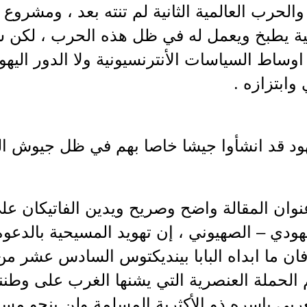
الحرب العالمية الثانية لم تنته بعد ، ومشروع ق
لية يطبخ ويعمل له في ظل هذه الحرب ، لكن س
اوساط السياسات الأنترنسيونية ولا الدور ال
وابتزازه .
هود قد انشأوا جيشا خاصا بهم في ظل جيوش الح
عنوان المقالة واضح وصريح ويدين الفاتيكان عل
يهودي – الصهيوني ، إن تهويد المسيحية بالدعوة
 فان ما ابداه البابا بينديكتوس السادس عشر 
لحملة العنصرية التي يشنها الغرب على وطننا 
عربي باسره ذو الأكثرية المسلمة ولن ينجو مسي