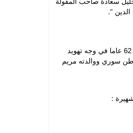
 خليل سعادة صاحب المقولة
لدين ".
الم يدافع انطون سعادة عن المسيحية والمسيحيين منذ 62 عاما في وجه تهويد
اطن سوري ووالدته مريم
هيرة :