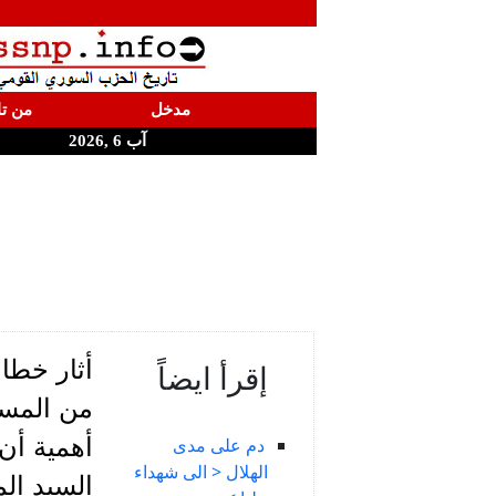
مدخل
من تا
آب 6 ,2026
أثار خطا
إقرأ ايضاً
من المسل
أهمية أن 
دم على مدى
الهلال < الى شهداء
السيد ال