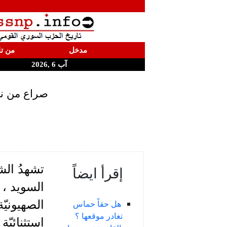
مدخل
من تا
آب 6 ,2026
صراع من نوع
تشهدُ الش
إقرأ ايضاً
السويد ، ص
الصهيونيّ
هل حقاً حماس
تغادر موقعها ؟
استثنائيّة 