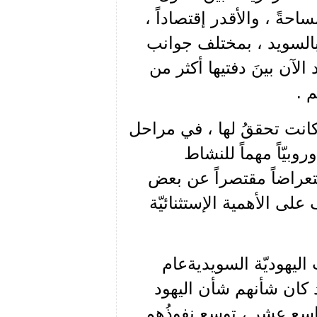
ساحةً ، والأقدر إقتصاداً ،
 بالسويد ، بمختلف جوانب
د الآن بينَ دفتيها أكثر من
 .
 كانت تحققُ لها ، في مراحل
روبيّاً مهماً للنشاط
عراضاً مقتصراً عن بعض
ى الأهمية الإستثنائيّة
 اليهوديّة السويديةعام
يد كان شأنهم شأن اليهود
اسع عشر ، توسع نفوذُهم