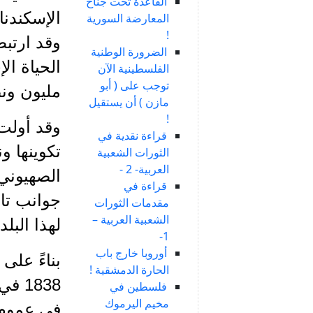
القاعدة تحت جناح
الإسكندناف
المعارضة السورية
!
وقد ارتبط
الضرورة الوطنية
الحياة الإ
الفلسطينية الآن
توجب على ( أبو
مليون ونص
مازن ) أن يستقيل
!
وقد أولت 
قراءة نقدية في
تكوينها ون
الثورات الشعبية
العربية- 2 -
الصهيوني
قراءة في
جوانب تار
مقدمات الثورات
الشعبية العربية –
لهذا البلد
1-
أوروبا خارج باب
بناءً على
الحارة الدمشقية !
1838
فلسطين في
مخيم اليرموك
في عموم ا