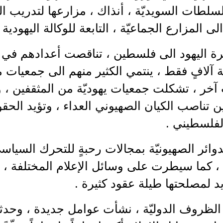
لطات السويديّة ، أنذاك ، مزارعها لتدريب اللا
لى المزارع الجماعيّة ، التابعة للوكالة اليهود
رة اليهود الى فلسطين ، تناقصت أعدادهم في 
 آلافٍ فقط ، ينتمي الكثير منهم الى جمعيات م
خر ، تشكلت جمعيات يهوديّة من المثقفين ، والأ
 تناصب الكيان الصهيوني العداء ، وتؤيد الحق
فلسطيني .
وائر الصهيونيّة بمجالات رحبةٍ للتحرك السياس
 ، كما سيطرت على وسائل الإعلام المختلفة ،
 لمصلحتها طيلة عقود كثيرة .
 الظروف الدوليّة ، نشأت عوامل جديدة ، وحد