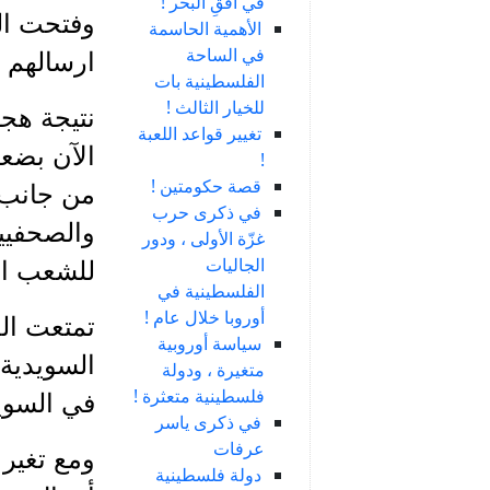
في أُفقِ البحر !
وفتحت الس
الأهمية الحاسمة
في الساحة
ارسالهم ا
الفلسطينية بات
للخيار الثالث !
نتيجة هج
تغيير قواعد اللعبة
الآن بضعة
!
قصة حكومتين !
من جانب آ
في ذكرى حرب
والصحفيين
غزّة الأولى ، ودور
الجاليات
للشعب ال
الفلسطينية في
أوروبا خلال عام !
تمتعت الد
سياسة أوروبية
السويدية
متغيرة ، ودولة
فلسطينية متعثرة !
في السويد
في ذكرى ياسر
عرفات
ومع تغير
دولة فلسطينية