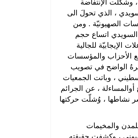
ً ، وشكلت الإنتفاضة
ويدي ، الذي تحولَ الى
سات الصهيونيّة . ومن
ي السويدي اتساع حجم
ت الإيجابيّة للجالية
مع الأحزاب والمؤسسات
أثرهُ الواضح في تصويب
سطيني ، وباتت الجمعيات
ع أوالمساءلة ، عن الجرائم
ر نشاطها ، وُشلّت حركتها
للمدن والمخيمات
لصهيوني ، وكشفت حقيقته