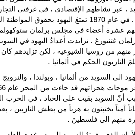
 ، عبر نشاطهم الإقتصادي ، في غرفتي التجار
وغتنبورغ . في عام 1870 تمتعَ اليهود بحقوق 
نهم عشرة أعضاء في مجلس برلمان ستوكهولم
َ النازيون الحكم في ألمانيا .
ود الى السويد من ألمانيا ، وبولندا ، والنرويج ،
 أنّ السويد بقيت على الحياد ، في الحرب العال
ناً آمناً يختبئون به هرباً من بطش النازيين ، ب
رة منهم الى فلسطينَ .
مان الذي وفرتهُ السويد لليهود ، غدت العاصم