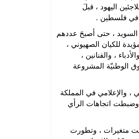
جئين اليهود ، قبلَ
ية في فلسطين .
السويد ، حتى أصبحَ عددهم
ؤيدة للكيان الصهيوني ،
دباء ، والفنانين ،
وق الوطنيّة المشروعة
ي ، والإعلامي في المملكة
 وضبطت اتجاهات الرأي
ثت متغيرات ، وتطورت