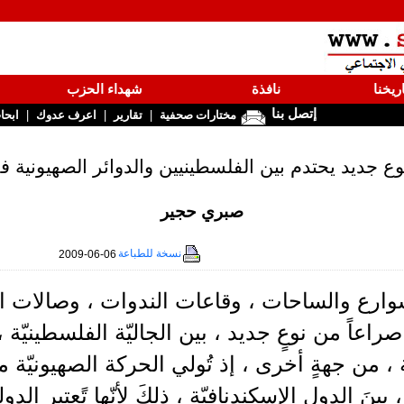
ريخنا
نافذة
شهداء الحزب
إتصل بنا
|
|
|
مختارات صحفية
تقارير
اعرف عدوك
ابحا
 جديد يحتدم بين الفلسطينيين والدوائر الصهيونية ف
صبري حجير
نسخة للطباعة
2009-06-06
وارع والساحات ، وقاعات الندوات ، وصالات ال
راعاً من نوعٍ جديد ، بين الجاليّة الفلسطينيّة ،
ة ، من جهةٍ أخرى ، إذ تُولي الحركة الصهيونيّة 
، بينَ الدولِ الإسكندنافيّة ، ذلكَ لأنّها تًعتبر الد