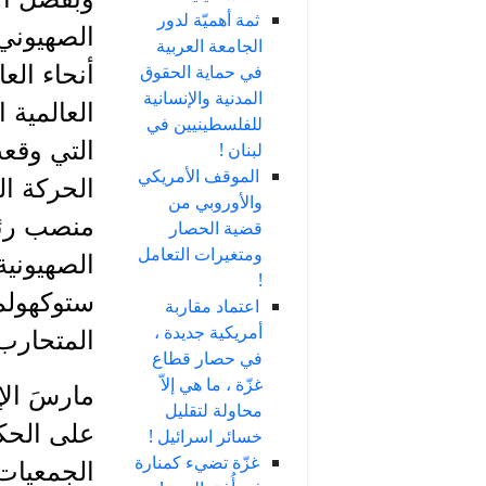
ثمة أهميّة لدور
الصهيوني 
الجامعة العربية
في حماية الحقوق
أنحاء الع
المدنية والإنسانية
العالمية ا
للفلسطينيين في
التي وقعت
لبنان !
الموقف الأمريكي
والأوروبي من
منصب رئي
قضية الحصار
ومتغيرات التعامل
الصهيونية
!
ستوكهولم 
اعتماد مقاربة
أمريكية جديدة ،
المتحارب 
في حصار قطاع
غزّة ، ما هي إلاّ
مارسَ الإ
محاولة لتقليل
على الحكو
خسائر اسرائيل !
غزّة تضيء كمنارة
الجمعيات 