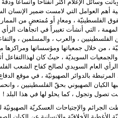
اتت وسائل الإعلام أكثر انفتاحاً واتساعاً ودقّة
ة أهم العوامل التي لامست ضمير الإنسان الس
قوق الفلسطينيّة ، ومعادٍ أو مُمتعضٍ من الممار
لمهمة ، التي أنشأت تغييراً في اتجاهات الرأ
 الفلسطينيين ، والعرب ، والمسلمين ، والتفاعلا
يّة ، من خلال جمعياتها ومؤسساتها ومراكزها 
والجمعيات السويديّة ، حيثُ كان لهذاالتفاعل 
الرأي العام السويدي لصالح كفاح الشعب الفل
، المرتبطة بالدوائر الصهيونيّة ، في موقع الدفا
بها الكيان الصهيوني بحقّ الفلسطينيين ، وانحس
انت تصول وتجول ، كما يحلو لها في هذا البلد !
 الجرائم والإجتياحات العسكريّة الصهيونيّة 
ّة الأغطية الأخلاقيّة والإنسانية عن الكيان ا