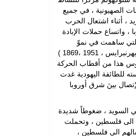
ات الصهيونية ، في جميع
يد ، أثناء اشتعال الحرب
با ، واتساع حملات الإبادة
التي ساهمت في نموّ
الحركة الصهيونيّة في السويد تسلم الدكتور ( ماركوس أيهرنبرايس ، 1951 ،1869 )
كوس هذا من أقطاب الحركة
سته للطائفة اليهودية غدت
لإتصال بينَ شرق أوروبا
 في السويد ، ضغوطاً شديدة
رة الى فلسطين ، وتحملت
رسالهم الى فلسطين ،