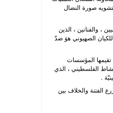
لتشويه صورة النضال
ين ، والفنانين ، الذين
لكيان الصهيوني هوَ ضدّ
ي تقيمها المؤسسات
نشاط الفلسطيني ، الذي
ّة .
ع الفتنة والخلاف بين