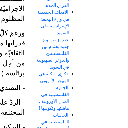
العراق الجديد !
الإجراميّ
الأهداف الحقيقية
المظلوم .
من وراء الهجمة
الإسرائيلية على
ورغمَ كلّ
السويد !
صراع من نوع
قدراتها م
جديد يحتدم بين
الثقافيّة
الفلسطينيين
والدوائر الصهيونية
من أجل ه
في السويد !
برئاسة ( 
ذكرى النكبة في
المهجر الأوروبي
- التصدي 
الجالية
الفلسطينية في
المدن الأوروبية ،
- الردّ ع
ماهيتها وتكوينها !
المختلفة 
الجاليات
الفلسطينية في
- التركيز