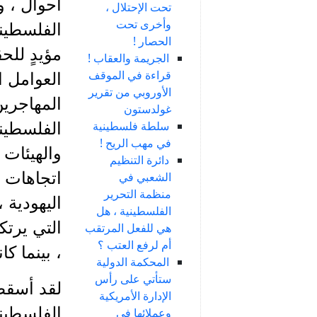
أحوال ، وب
تحت الإحتلال ،
وأخرى تحت
الفلسطيني
الحصار !
مؤيدٍ للح
الجريمة والعقاب !
قراءة في الموقف
العوامل ا
الأوروبي من تقرير
المهاجرين
غولدستون
سلطة فلسطينية
الفلسطين
في مهب الريح !
والهيئات 
دائرة التنظيم
اتجاهات 
الشعبي في
منظمة التحرير
اليهودية 
الفلسطينية ، هل
التي يرتك
هي للفعل المرتقب
أم لرفع العتب ؟
، بينما ك
المحكمة الدولية
ستأتي على رأس
لقد أسقطت
الإدارة الأمريكية
الفلسطيني
وعملائها في