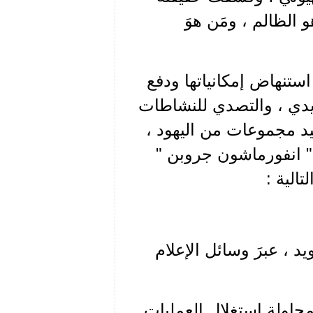
 الظالم ، ومَن هوَ
 استنهاض إمكانياتها ودفع
ويدي ، والتصدي للنشاطات
جنيد مجموعات من اليهود ،
 انفورماشون جروبن "
الية :
د ، عبرَ وسائل الإعلام
محاولة استغلال العمليات