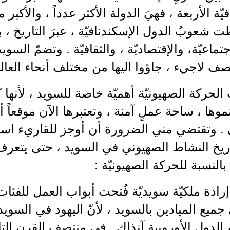
يّة الأربعة ، فهيَ الدولة الأكثر عدداً ، والأكبر م
ت شعوبُ الدول الإسكندنافيّة ، عبرَ التاريخ ،
جتماعيّة، والإقتصاديّة ، والثقافيّة . وتضمّ السوي
ف لاجيء ، جاؤوا اليها من مختلف أنحاء العالم
الحركة الصهيونيّة أهميّة خاصة للسويد ، لأنها
موها ، ساحة عملٍ آمنة ، وتعتبرها الآن موقعاً أو
 . وتقتضي مني الضرورة أن أوجز للقاريء است
يخ النشاط الصهيوني في السويد ، حتى يتعرف عل
 بالنسبة للحركة الصهيونيّة :
 إرادة ملكيّة سويديّة فُتحت أبواب العمل للفئات
 في جميع الميادين بالسويد ، لأنّ اليهود في السو
لدول الأوروبية آنذاك . في منتصف القرن الت