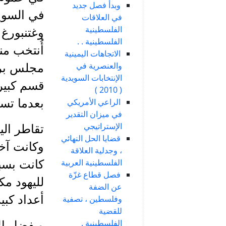
وبدأ فصل جديد
في السويد
في العلاقات
الفلسطينية
الفلسطينية . .
أُنتخب م
الاتجاهات اليمينية
والعنصرية في
الإنتخابات السويدية
( 2010 )
الراعي الأمريكي
بعدما تسلم
في ميزان التقدير
الإستراتيجي
تقاطر اليه
قضايا الحل النهائي
، وجدلية العلاقة
الفلسطينية العربية
كانت بسبب
فصل قطاع غزّة
لليهود مكا
عن الضفة
أعداد كبي
وفلسطين ، تصفية
للقضية
الفلسطينية .
وبفضل الأ