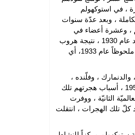
ة ، في استوكهولم
المواطنة الكاملة ، وبعد عدّة سنوات
 ، وعشرة أعضاء في
مجلس برلمان غتنبورغ . تزايدت أعدادُ اليهود في السويد عام 1930 ، نتيجة هروب
قسم كبير منهم من روسيا الشيوعية ، لكن تزايدهم كان ملحوظاً عام 1933، أي
 والدنمارك ، وفلّنده ،
وكانت آخر موجات هجراتهم قد جاءت من المجر عام 1956 ، أسباب هجرتهم تلك
ميّة الثانيّة ، ووفرت
عد كلّ تلك الهجرات ، انتقلت
ة ستوكهولم مركزاً للنشاط