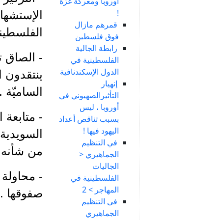
أوروبا ومعركة غزّة
!
الإستشهاد
قمرهم مازال
الفلسطيني
فوق فلسطين
رابطة الجالية
- الصاق ته
الفلسطينية في
الدول الإسكندنافية
ينتقدون ا
إنهيار
الساميّة .
التأثيرالصهيوني في
أوروبا ، ليس
- متابعة 
بسبب تناقص أعداد
اليهود فيها !
السويدية 
في التنظيم
من شأنه أ
الجماهيري <
الجاليات
- محاولة 
الفلسطينية في
المهاجر > 2
صفوقها .
في التنظيم
الجماهيري