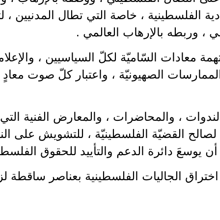
ية الفلسطينية ، خاصة التي تطال المدنيين ، 
 ، وربطه بالإرهاب العالمي .
مة معادات السّاميّة لكلّ السياسيين ، والإعلامي
لممارسات الصهيونيّة ، واعتبار كلّ صوت معادٍ ل
الندوات ، والمحاضرات ، والمعارض الفنية الت
لصالح القضيّة الفلسطينيّة ، للتشويش على ال
ن يوسعَ دائرة الدعم والتأييد للحقوق الفلسطيني
اختراق الجاليات الفلسطينية بعناصر ساقطة لزر