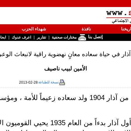
ريخنا
نافذة
شهداء الحزب
إتصل بنا
|
|
|
مختارات صحفية
تقارير
اعرف عدوك
ابحا
آذار في حياة سعاده معانٍ نهضوية راقية لانبعاث الوع
الأمين لبيب ناصيف
نسخة للطباعة
2013-02-28
في الأول من آذار 1904 ولد سعاده زعيماً لل
وفي كل أول آذار بدءاً من العام 935