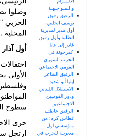
الرئيسي، 
الالـتـزام
والـمـواجـهـة
وصلوا بصف
الرفيق رفيق
الحزبي "ي
يوسف الحلبي -
أول مدير لمديرية
المحلية .
الطلبة وأول رفيق
غادر إلى غانا
أول آذار عام
كفرحونة في
الحزب السوري
احتفالات 
القومي الاجتماعي
الرفيق الشاعر
الأولى تح
إيليا أبو شديد
وفلسطين، 
الاستقلال اللبناني
المواطنون
ودور القوميين
الاجتماعيين
سطوح المن
الرفيق عاطف
غطاس كرم: من
جرى الاجت
مـؤسسي اول
ارتجل سع
مديريـة للحزب في