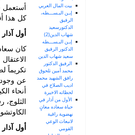
بيت المال العربي
أستعمل سل
إبـن البـســـطه،
كل هذا أق
الرفيق
الدكتورسعيد
أول آذار عام
شهاب الدين(2)
إبـن البـســـطه
كان سعاد
الدكتور الرفيق
سعيد شهاب الدين
الاعتقال 
الرفيق الدكتور
تكريماً 
محمد أمين تلحوق
رافق الشهيد محمد
عن وجود 
اديب الصلاح في
أنحاء الك
لحظاته الاخيرة
الأول من آذار في
الثلوج، 
حياة سعاده معانٍ
الكاوتشوك
نهضوية راقية
لانبعاث الوعي
أول آذار عام
القومي