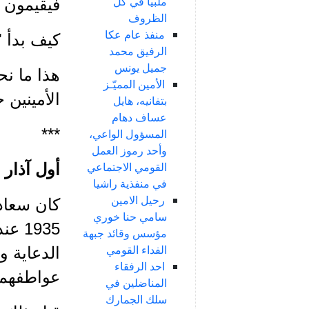
ملبياً في كل
فيقيمون ا
الظروف
منفذ عام عكا
كيف بدأ "
الرفيق محمد
جميل يونس
هذا ما نح
الأمين المميّـز
الأمينين 
بتفانيه، هايل
عساف دهام
***
المسؤول الواعي،
وأحد رموز العمل
القومي الاجتماعي
أول آذار لأ
في منفذية راشيا
رحيل الامين
كان سعاد
سامي حنا خوري
1935
مؤسس وقائد جبهة
الفداء القومي
الدعاية و
احد الرفقاء
عواطفهم 
المناضلين في
سلك الجمارك