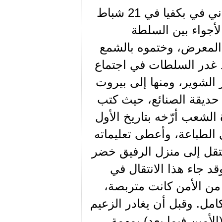
اصطدام السوريين القوميين الاجتماعيين مع الدرك اللبناني في بكفيا في 21 شباط
 الأجواء بين السلطة
لمعرض، وختموه بالشمع
عد غدر السلطات في اجتماع
الشوير، ومنها إلى بيروت
حديقة الصنائع، حيث كتب
الشعب أرّخه بتاريخ الأول
ى الطباعة، وأعطى تعليماته
تقل إلى منزل الرفيق خضر
د جاء هذا الانتقال في
 من الأمن كانت متربصة،
امل. وقبل أن يغادر الزعيم
لأمين فيما بعد) بمهمة