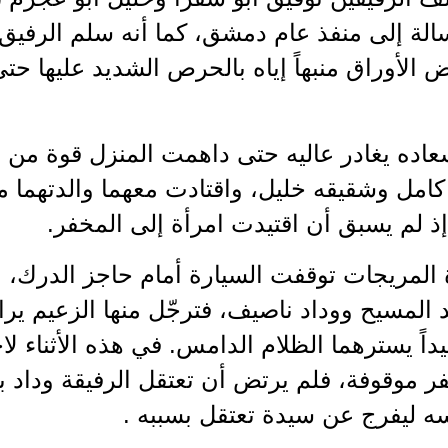
لة إلى منفذ عام دمشق، كما أنه سلم الرفيق ك
عض الأوراق منبهاً إياه بالحرص الشديد عليها ح
عاده يغادر عاليه حتى داهمت المنزل قوة من 
كامل وشقيقه خليل، واقتادت معهما والدتهما 
ذ لم يسبق أن اقتيدت امرأة إلى المخفر.
المريجات توقفت السيارة أمام حاجز الدرك، و
المسيح ووداد ناصيف، فترجّل منها الزعيم ير
يداً يسترهما الظلام الدامس. في هذه الأثناء ل
ر موقوفة، فلم يرتض أن تعتقل الرفيقة وداد بد
ه ليفرج عن سيدة تعتقل بسببه .