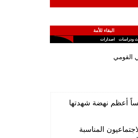
البقاء للأمة
ث ودراسات
اصدارات
ي القومي
أمة ، ومؤسساً أعظم نهضة شهدتها
1 يحيي القوميون الاجتماعيون المناسبة