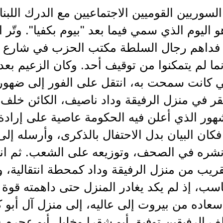
، وهو اليوم الذي سمي فيما بعد "بيوم بكفيا". وتّر
فداهم رجال السلطة مكتب الحزب في شارع ا
نما لم يتمكنوا من توقيف أحد. وكان الزعيم ب
تي كانت سمحت به، انتقل على الفور إلى ضهور 
ر في منزل الرفيقة وداد ناصيف، الكائن خلف 
شهور الذي أعلن فيه الحكومة عاصية على إرادة 
فكان البيان بدل الاحتفال بالذكرى، وأرسله إل
ونشره في الصحف، وتوزيعه على الشعب. ثم ان
قريب من منزل الرفيقة وداد كمحطة انتقالية، وق
اسب، إذ لم يكد يغادر المنزل حتى داهمته قوة
سعاده من بيروت إلى عاليه، إلى منزل آل أبو ك
ف الرفيقين توفيق أبو شقرا وخليل أبو عجرم (ا