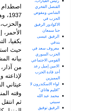
رئيس الفياراب،
القنصل الفخري
الشامي ومفوض
1937
الحزب في
والحزب، 
الاكوادور الرفيق
حنا سمعان
الأحمر، إ
الرفيق عيسى
بكفيا، ال
بندقي
معروف سعد في
حيث استق
الحزب السوري
بيانه الم
القومي الاجتماعي
الامين إميل رعد
من آذار، 
أحد قادة الحزب
لإذاعته 
المميزين
لواء الاسكندرون لا
عيتاني ال
"اقليم هاتاي"
وقته المن
محمد عبد الله
ثم انتقل 
سبيتي
الرفيق توفيق
المنزل كل