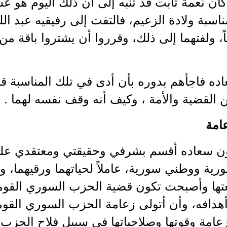
ان نعمة ثابت قد تنبه إلى أن ذلك اليوم هو عش
سبة ولادة الزعيم، فالتفت إلى رفيقيه عبد ا
اً، ولفتهما إلى ذلك، وقرروا أن يشتروا باقة م
اده فاجأهم بدوره بأن أدى في تلك المناسبة ق
القضية والأمة ، وكيف أنه وقف نفسه لهما .
امة
طون سعاده أقسم بشرفي وحقيقتي ومعتقدي ع
رية ووطني سورية، عاملاً لحياتهما ورقيهما، وع
تها وأصبحت تكون قضية الحزب السوري القومي
هدافه، وأن أتولى زعامة الحزب السوري القو
امة وقوتها وصلاحياتها في سبيل فلاح الحزب 