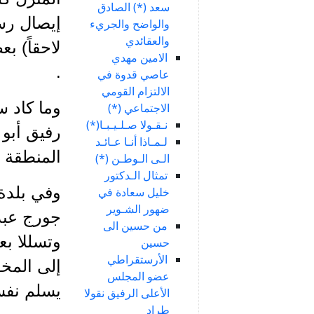
سعد (*) الصادق
إيصال رسا
والواضح والجريء
والعقائدي
لاحقاً) ب
الامين مهدي
.
عاصي قدوة في
الالتزام القومي
وما كاد س
الاجتماعي (*)
نـقـولا صـلـيـبـا(*)
رفيق أبو 
لـمـاذا أنـا عـائـد
المنطقة إ
الـى الـوطـن (*)
تمثال الـدكتور
وفي بلدة 
خليل سعادة في
ضهور الشـوير
جورج عبد 
من حسين الى
وتسللا بع
حسين
الأرستقراطي
إلى المخف
عضو المجلس
يسلم نفس
الأعلى الرفيق نقولا
طراد