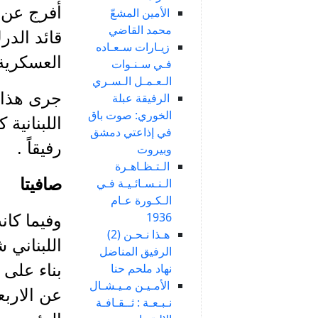
أفرج عن 
الأمين المشعّ
محمد القاضي
قائد الد
زيـارات سـعـاده
العسكرية 
فـي سـنـوات
الـعـمـل الـسـري
الرفيقة عبلة
الخوري: صوت باق
اللبنانية
في إذاعتي دمشق
رفيقاً .
وبيروت
الـتـظـاهـرة
صافيتا
الـنـسـائـيـة فـي
الـكـورة عـام
1936
وفيما كان
هـذا نـحـن (2)
اللبناني 
الرفيق المناضل
نهاد ملحم حنا
بناء على 
الأمـيـن مـيـشـال
عن الاربع
نـبـعـة : ثــقـافـة