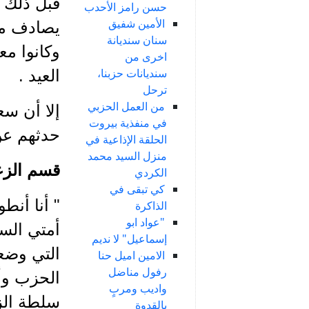
قبل ذلك ك
حسن رامز الأحدب
الأمين شفيق
يصادف منا
سنان سنديانة
وكانوا مع
اخرى من
سنديانات حزبنا،
العيد .
ترحل
من العمل الحزبي
إلا أن سع
في منفذية بيروت
حدثهم عن 
الحلقة الإذاعية في
منزل السيد محمد
قسم الزع
الكردي
كي تبقى في
" أنا أن
الذاكرة
"عواد ابو
أمتي السو
إسماعيل" لا نديم
التي وضع
الامين اميل حنا
رفول مناضل
الحزب وأ
واديب ومربٍ
سلطة الزع
بالقدوة