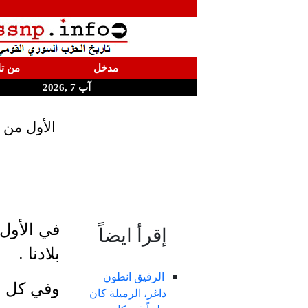
مدخل
من تا
آب 7 ,2026
الأول من 
إقرأ ايضاً
بلادنا .
الرفيق انطون
داغر، الرميلة كان