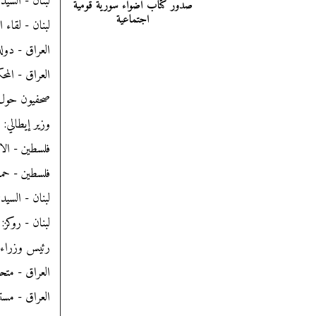
لبنان - السيد
صدور كتاب أضواء سورية قومية
اجتماعية
لبنان - لقاء
العراق - دول
العراق - المح
صحفيون حول ال
وزير إيطالي: ع
فلسطين - الا
فلسطين - حملة اعتقالات 
لبنان - السيد
لبنان - روكز:
رئيس وزراء أ
العراق - متحدث عسكري باس
العراق - مست