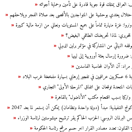
: العراق يمتلك قوة جوية قادرة على تأمين وحماية أجوائه
«
حتلال يعتدي بوحشية على المتواجدين بالأقصى بعد صلاة الفجر ويلاحقهم
«
نروا: غزة منهارة تماماً على جميع المستويات ونعاني من ازمة مالية كبيرة
«
د للحريري: لماذا تحريضك الطائفي البغيض؟
«
فه النهائي من المشاركة في مؤتمر برلين الدولي
«
ي: ضرورة إرسال بعثة أوروبية إلى ليبيا
«
مراد: آن الآوان لمحاسبة الفاسدين
«
ة غرب البلاد
«
ات المتحدة توقعان على اتفاق "المرحلة الأولى" التجاري
«
 وتركيا بسبب اقتحام مكتب "الأناضول" بالقاهرة
«
نج التنفيذية: مبدأ (دولة واحدة ونظامان) يمكن أن يستمر لما بعد 2047
«
س البرلمان الروسي: الحزب الحاكم يقر ترشيح ميشوستين لرئاسة الوزراء
«
ة القانون: تعدد مصادر القرار اخر حسم مرشح رئاسة الحكومة
«