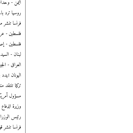
اليمن - وحدات القناصة
روسيا ترد بال
فرنسا تنشر م
فلسطين - عري
فلسطين - إصا
لبنان - السي
العراق - الجيش الأمري
اليونان تهدد 
تركيا تنتقد 
مسؤول أمريكي: السعودية
وزيرة الدفاع 
رئيس الوزراء 
فرنسا تنشر ق