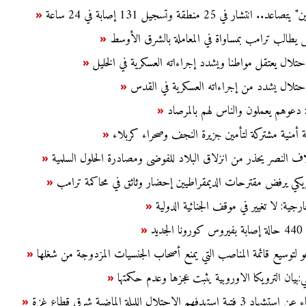
تشار في 25 منطقة وتسجيل 131 إصابة في 24 ساعة
«
يطالب ترامب بمساواة في المعاملة بالشرق الأوسط
«
حتلال يعتقل مواطنا ويشدد إجراءاته العسكرية في الخليل
«
حتلال يشدد من إجراءاته العسكرية في القدس
«
د: دعوهم يعملون والناس لهم بالمرصاد
«
ية أمنية مشتركة لتأمين جزيرة النجف وصحراء كربلاء
«
لاف النصر يحذر من انزلاق البلاد للفوضى ومصادرة الحلول السلمية
«
يكي يرفض مقترحات الديمقراطيين إحضار وثائق في محاكمة ترامب
«
رجية: لا تغيير في موقف الجنائية الدولية
«
ديد
«
عو لتوسيع قائمة المناصب التي يمنع أصحاب الجنسيات المزدوجة من شغلها
«
:بيان الترويكا الاوروبية يثبت عجزها وعدم حكمتها
«
تهدفهم الاحتلال الليلة الماضية شرق قطاع غزة
«