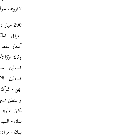
لافروف حول 
200 مليار دولار أولى خطوات إنهاء "الحرب التجارية" بين الصين وأمريكا
العراق - الحك
أسعار النفط 
وكالة: تركيا تأمر باعتقال 176 عسك
فلسطين - م
فلسطين - الا
اليمن - شركة 
واشنطن تسعى 
بكين: تعاوننا
لبنان - السيد
لبنان - مراد