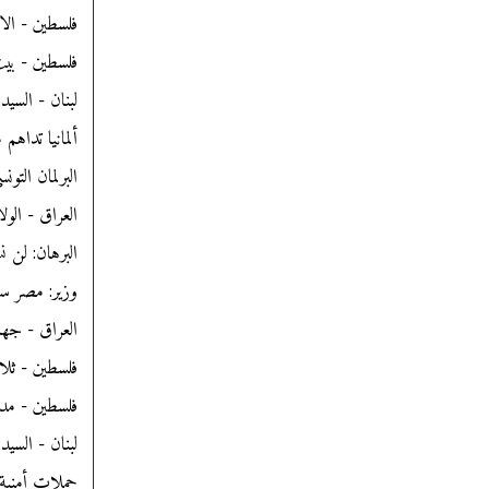
فلسطين - الا
فلسطين - بيت
لبنان - السيد
ألمانيا تداه
البرلمان التو
العراق - الول
البرهان: لن
وزير: مصر س
العراق - جها
فلسطين - ثلاثة أسر
فلسطين - مدا
لبنان - السي
حملات أمنية 