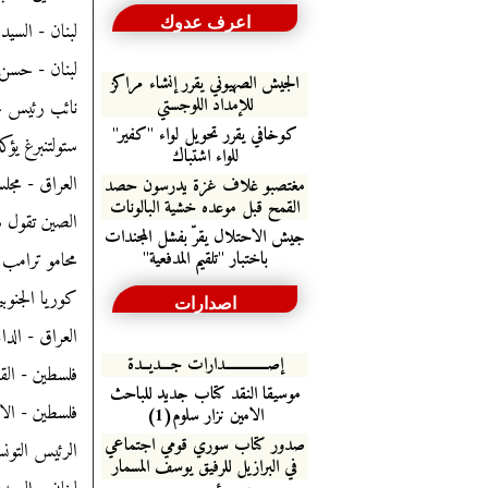
اعرف عدوك
لبنان - السي
لبنان - حسن
الجيش الصهيوني يقرر إنشاء مراكز
للإمداد اللوجستي
نائب رئيس مج
كوخافي يقرر تحويل لواء "كفير"
ستولتنبرغ يؤكد
للواء اشتباك
العراق - مجل
مغتصبو غلاف غزة يدرسون حصد
القمح قبل موعده خشية البالونات
الصين تقول 
جيش الاحتلال يقرّ بفشل المجندات
باختبار "تلقيم المدفعية"
محامو ترامب ي
كوريا الجنو
اصدارات
العراق - الداخلية تغلق 900 موقع ال
إصـــــــــــــدارات جـــديــدة
فلسطين - الق
موسيقا النقد كتاب جديد للباحث
فلسطين - الاحتلال يعتقل 13 مواطن
الامين نزار سلوم(1)
صدور كتاب سوري قومي اجتماعي
الرئيس التو
في البرازيل للرفيق يوسف المسمار