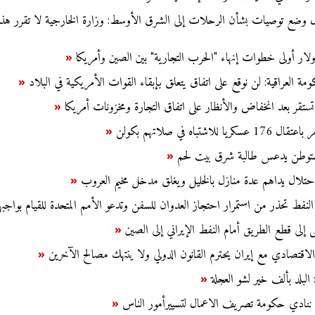
وضع توصيات بشأن الرحلات إلى الشرق الأوسط: وزارة الخارجية لا تقرر هذا
«
ومة العراقية: لن نوقع على اتفاق يتعلق بإبقاء القوات الأمريكية في البلاد
«
تستقر بعد انخفاض والأنظار على اتفاق التجارة ومخزونات أمريكا
«
ريا للاشتباه في صلاتهم بكولن
«
ستوطن يدعس طالبة شرق بيت لحم
«
حتلال يداهم عدة منازل بالخليل ويغلق مدخل مخيم العروب
«
النفط تحذر من استمرار احتجاز العدوان للسفن وتدعو الأمم المتحدة للقيام بواجبه
إلى قطع الطريق أمام النفط الإيراني إلى الصين
«
 الاقتصادي مع إيران يحترم القانون الدولي ولا ينتهك مصالح الآخرين
«
: البلد بألف خير لشو العجلة
«
: ننادي حكومة تصريف الاعمال لتسييرأمور الناس
«