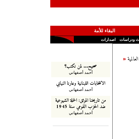
البقاء للأمة
ث ودراسات
اصدارات
لعالمية
«
صحيح... لمن نكتب؟
أحمد أصفهاني
الانتخابات اللبنانية وعارنا النيابي
أحمد أصفهاني
من تاريخنا الموثق: الحملة الشيوعية
ضد الحزب القومي سنة 1945
أحمد أصفهاني