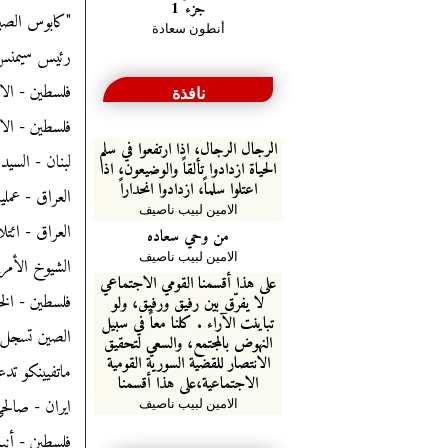
جزء 1
"كابوس الصين" يتصاعد.. ان
أنطون سعادة
رئيس سيمنس 
فلسطين - الا
نافذة
فلسطين - الا
الرجال الرجال، اذا ارتفعوا في سلم
لبنان - السي
الحياة ازدادوا تألقاً والوضيعون، اذا
اعتلوا سلماً، ازدادوا انحداراً
العراق - عمل
الامين لبيب ناصيف
العراق - ائت
من وحي سعاده
الامين لبيب ناصيف
الشيوخ الأمر
على هذا أقسمنا القومي الاجتماعي
فلسطين - الخا
لا يفرّق بين رفيق ورفيق، ولو
تباينت الآراء . كلنا معاً في سبيل
الصين تسجل 440 حالة إصابة بفيروس كورونا الج
النهوض بالمجتمع، والسعي لتحقيق
الانتصار للقضية السورية القومية
ماتفيينكو تد
الاجتماعية،على هذا أقسمنا
ايران - صالحي
الامين لبيب ناصيف
فلسطين - أنباء عن استشهاد 3 فتية اس