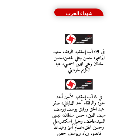
شهداء الحزب
في 09 آب إستشهد الرفقاء سعيد
ابراهيم، حسن وعلي غصن،حسن
سلطان ومحي الدين الحمصي، عبد
الكريم مارديني
في 8 آب إستشهد لأمين أحمد
حمود والرفقاء أحمد الدلباني، صقر
عبد الحق ورفيق يوسف،يوسف
سيف الدين، حسن سلطان، عيسى
السيد،عاطف وجميل اسكندر،علي
وحسين الهق،غسام أمهز وعبدالله
قانصو، زياد ويوسف حمصي