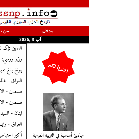
مدخل
من تا
آب 8 ,2026
الصين تؤكد 830 إصابة بفيروس كورونا الجديد
وزير روسي: شر
اخترنا لكم
بيونغ يانغ تع
العراق - تظا
فلسطين - الا
فلسطين - الا
لبنان - السيد
العراق - رئ
أكبر احتياطيات
مبادئ أساسية في التربية القومية