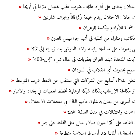
حتلال يعتدي على أفراد عائلة بالضرب عقب تفتيش منزلها في أريحا
«
 جالا : الاحتلال يهدم خيمة وكرافاناً ويجرف شارعين
«
: ضمانة للأوادم ونكسة للزعران
«
م مكاتب ومنازل من تشتبه في أنهم جواسيس للصين
«
نسي يصوت على مساءلة رئيسه راشد الغنوشي بعد زيارته إلى تركيا
«
ايات المتحدة تهدد العراق بعقوبات في حال شراء "إس-400"
«
 نسمح بحدوث أي انقلاب في السودان
«
تعلن خلال أسابيع عن الشركات التي ستنقب عن النفط غرب المتوسط
«
ز مكافحة الإرهاب يفكك شبكة ارهابية تخطط لعمليات في بغداد والانبار
«
ى من جنين يدخلون عامهم الـ18 في معتقلات الاحتلال
«
همات واعتقالات في مدن الضفة المحتلة
«
د: القاعد على كذا مليون دولار مش متل القاعد على جمر
«
واسعة في ألمانيا ضد أوساط إسلامية متطرفة
«