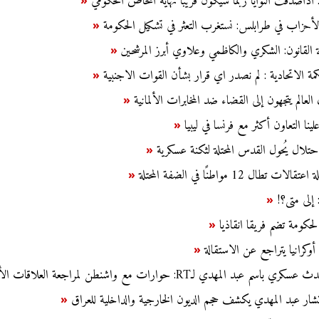
: اذاصدقت النوايا ربما سيكون قريبا نهاية المخاض الحكومي
«
 الأحزاب في طرابلس: نستغرب التعثر في تشكيل الحكومة
«
ة القانون: الشكري والكاظمي وعلاوي أبرز المرشحين
«
كمة الاتحادية : لم نصدر اي قرار بشأن القوات الاجنبية
«
عالم يتجهون إلى القضاء ضد المخابرات الألمانية
«
لينا التعاون أكثر مع فرنسا في ليبيا
«
حتلال يُحول القدس المحتلة لثكنة عسكرية
«
تطال 12 مواطنًا في الضفة المحتلة
«
: إلى متى؟!
«
 لحكومة تضم فريقا انقاذيا
«
وكرانيا يتراجع عن الاستقالة
«
م عبد المهدي لـRT: حوارات مع واشنطن لمراجعة العلاقات الأمنية
شار عبد المهدي يكشف حجم الديون الخارجية والداخلية للعراق
«