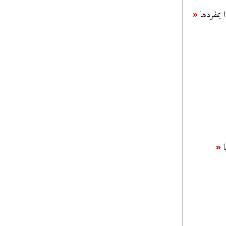
 بمفردها
«
ا
«