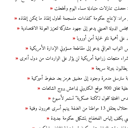
د: حصلت تنازلات متبادلة مساء اليوم وتحلحلت
«
 مراد: لإنتاج حكومة كفاءات منسجمة تحاول إنقاذ ما يمكن إنقاذه
«
لس الدولة الصيني يدعو إلى جهود مشتركة لتعزيز العولمة الاقتصادية
«
 على أهمية ناتو لحماية أمن أوروبا
«
س النواب العراقي يدعو إلى مقاطعة مسؤولي الإدارة الأمريكية
«
شراء منتجات زراعية أمريكية لن يؤثر على الواردات من دول أخرى
«
طالبون بتبرئة سريعة
«
بية سترسل مدمرة وجنود إلى مضيق هرمز بعد ضغوط أميركية
«
كتروني لداعش يروج الشائعات
«
دس المحتلة تتحول لـ"ثكنة عسكرية" تستمر لأسبوع
«
ا من الضفة بينهم أسرى محررون وفتية
«
نسي يكلف إلياس الفخفاخ بتشكيل حكومة جديدة
«