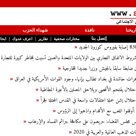
ريخنا
نافذة
شهداء الحزب
إتصل بنا
|
|
|
مختارات صحفية
تقارير
اعرف عدوك
ابحا
«
وط الاتفاق التجاري بين الولايات المتحدة والصين تسببت بمخاطر كبيرة للتجارة ا
ين ضابطا سابقا بالجيش وزيرا جديدا للخارجية
«
هرات حاشدة في بغداد تطالب بإنهاء وجود القوات الأمريكية في العراق
«
حتلال يقتحم الأقصى ويلاحق المصلين بالأعيرة المطاطية
«
حتلال يشن حملة اعتقالات واسعة في القدس المحتلة فجراً
«
 :أوقفوا اللعب مع الأقدام واذهبوا إلى الرؤوس
«
يس مجلس القضاء: حريصون على مكافحة جرائم الفساد والإرهاب
«
 الذهب العالمية والعربية في 2020
«