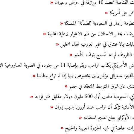
 تحصد 10 مرتزقة في حرض وحيران
«
مثل على أمريكا
«
نظومة رادار في السعودية "لطمأنة" المملكة
«
قات يحذر الاحتلال من ضم الاغوار لدعاية انتخابية
«
بات بالاختناق في مخيم العروب شمال الخليل
«
د: الظروف لم تعد تسمح بترف التأخير
«
كي يكذب ترامب ويقر بإصابة 11 من جنوده في الضربة الصاروخية الإيرانية
بالفيتو: سنعرقل مؤتمر برلين بخصوص ليبيا إذا لم تراع مطالبنا
«
منتدى غاز شرق المتوسط المنعقد في مصر
«
 دفعت أول 500 مليون دولار مقابل نشر قواتنا
«
الألمانية تؤكد أن ترامب هدد أوروبا بسبب إيران
«
الأوكراني يعلن تقديم استقالته
«
وات خاصة في شبه الجزيرة العربية والخليج
«