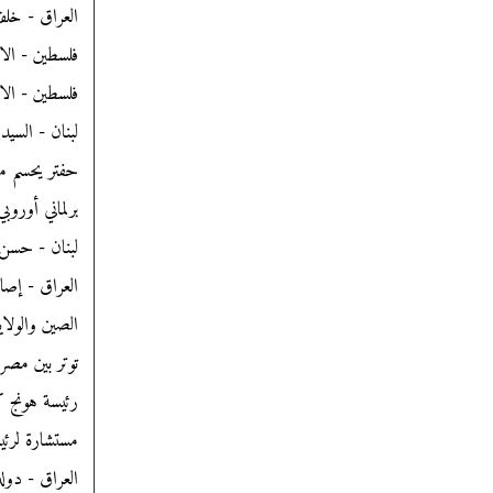
العراق - خلف
فلسطين - الا
فلسطين - الاو
لبنان - السي
حفتر يحسم موق
برلماني أوروب
لبنان - حسن 
العراق - إصابة 6 عسكريين عراقيين في تفجير إرهابي بسيارة مفخخ
الصين والولاي
توتر بين مصر
رئيسة هونج كو
مستشارة لرئي
العراق - دول