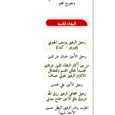
وجورج نجم
البقاء للامة
رحيل الرفيق يوسف الجبري
(تورنتو – كندا)
رحيل الأمين غسان عز الدين
من بين أكثر الرفقاء الذين عرفتهم
تجسيداً لمعاني القسم ولفضائل
الالتزام الرفيق طوني عساف
رحيل الأمين علي غندور
رحيل المحامي الرفيق رزق الله
عرنوق بقلم الامين سماح مهدي
الحزب يزف الرفيق البطل حسين
الأحمد شهيداً