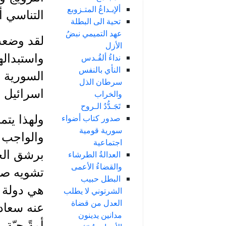
ألإبـداعُ المتـزوبع
التناسي 
تحية الى البطلة
عهد التميمي نبضُ
لقد وضعت 
الأزل
واستبداله
نداءُ ألقُـدس
النأي بالنفس
السورية و
سرطان الذل
اسرائيل .
والخراب
تَجَـدُّدُ الـروح
صدور كتاب أضواء
ولهذا يت
سورية قومية
والواجب 
اجتماعية
برشق الحز
العدالةُ الطرشاء
والقضاءُ الأعمى
تشويه صور
البطل حبيب
هي دولة 
الشرتوني لا يطلب
العدل من قضاة
عنه سعاده
مدانين يدينون
أمةً حيّة