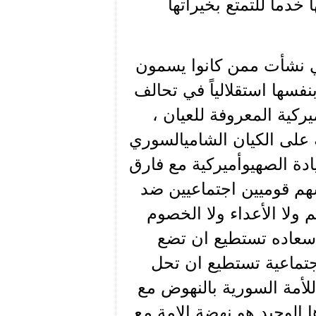
دماً للتمتع بخيراتها
ي نشأت ممن كانوا يسمون
فسها استقلالياً في تحالف
ركية المعروفة للعيان ،
على الكيان الشاميالسوري
دة الصهيوأميركية مع فارق
م قوميين اجتماعيين ضد
ولا الأعداء ولا الخصوم
ى سعاده تستطيع ان تضع
جتماعية تستطيع ان تحل
أمة السورية بالنهوض مع
ا الوحيد هو نهضة الامة مع