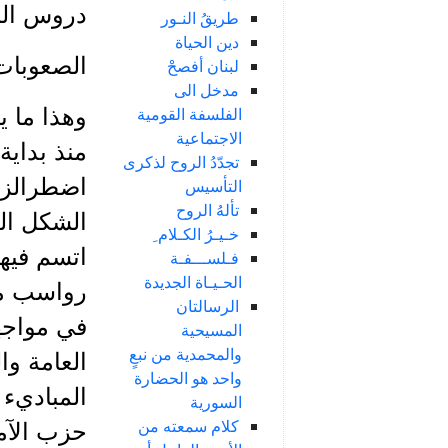
دروس النه
طريقُ النـور
دين الحياة
الصعوبات
لبنان أفصحْ
مدخل الى
الفلسفة القومية
وهذا ما 
الاجتماعية
منذ بداية
تجدّدُ الروح لذكرى
اضطرالزع
التأسيس
تألهُ الروح
الشكل الذ
خـيـرُ الكـلام ِ
اتسم فيها
فـلســـفـة
الحـيـاة الجديدة
رواسب مبد
الرسالتان
في مواجه
المسيحية
والمحمدية من نبعٍ
العامة وا
واحد هو الحضارة
المباديء 
السورية
كلام سمعته من
حزب الآمة