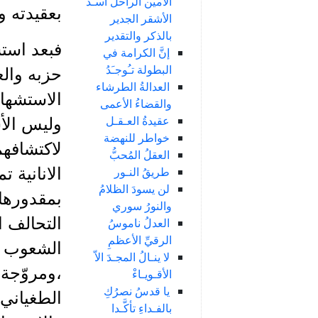
الأمين الراحل أسـد
بعقيدته 
الأشقر الجدير
بالذكر والتقدير
فبعد استش
إنَّ الكرامة في
البطولة تـُوجـَدُ
حزبه والع
العدالةُ الطرشاء
الاستشهاد
والقضاءُ الأعمى
عقيدةُ العـقـل
وليس الأ
خواطر للنهضة
لاكتشافهم
العقلُ المُحبُّ
طريقُ النـور
الانانية 
لن يسودَ الظلامُ
بمقدورها 
والنورُ سوري
التحالف ا
العدلُ ناموسُ
الرقيِّ الأعظمِ
الشعوب ا
لا ينـالُ المجـدَ الاّ
،ومروّجة 
الأقـويـاءْ
يا قدسُ نصرُكِ
الطغياني 
بالفـداءِ تأكَّـدا