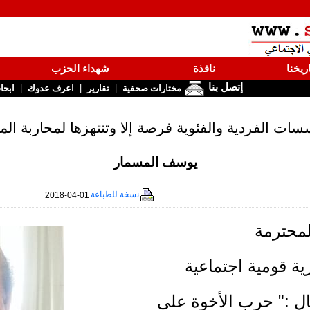
ريخنا
نافذة
شهداء الحزب
إتصل بنا
|
|
|
مختارات صحفية
تقارير
اعرف عدوك
ابحا
سات الفردية والفئوية فرصة إلا وتنتهزها لمحاربة الم
يوسف المسمار
نسخة للطباعة
2018-04-01
لمحترمة
ة قومية اجتماعية
ل :" حرب الأخوة على