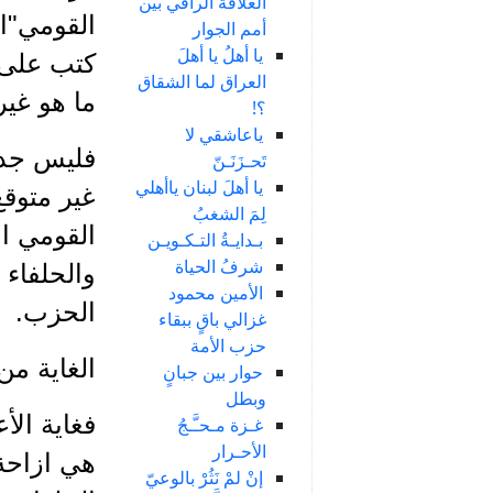
العلاقة الراقي بين
القومي"ا
أمم الجوار
يا أهلُ يا أهلَ
كتب على م
العراق لما الشقاق
ما هو غير
؟!
ياعاشقي لا
فليس جديدا
تَحـزَنَـنّ
يا أهلَ لبنان ياأهلي
غير متوق
لِمَ الشغبُ
القومي ا
بـدايـةُ التـكـويـن
شرفُ الحياة
والحلفاء 
الأمين محمود
الحزب.
غزالي باقٍ ببقاء
حزب الأمة
الغاية من
حوار بين جبانٍ
وبطل
فغاية الأ
غـزة مـحـَّـجُ
الأحـرار
هي ازاحة
إنْ لمْ نَثُرْ بالوعيّ