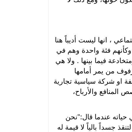
عي ، انها ليست أديباً هنا
 وكأنهم فئة واحدة وهم في
خادعة فيما بينها . ولا هي
رفوف من يمر أمامها
ئفة او شركة سياسية تجارية
 المنافع والأرباح،
حياته عندما قال:"نحن
قذ جسداً بالياً لا قيمة له