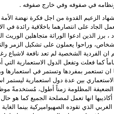
ونظامه في صفوفه وفي خارج صفوفه .
هاد الزعيم القدوة من اجل فكرة نهضة الأمة و
مل الجاد على انتصارهما باخلاقية رائدة في ال
 ، برز الذين ادعوا الوراثة متجاهلين الوريث 
شخاص، وراحوا يعملون على تشكيل الزمر والتك
 ان الفردية الشخصية لم تعد نافعة لاشباع رغب
تماماً كما فعلت وتفعل الدول الاستعمارية التي 
ان تستعمر بمفردها وتستمر في استعمارها وهي
لاستعماري بين عدة دول استعمارية ليستمر اس
لضعيفة المظلومة زمناً أطول، مُستخدمةً موظ
أكاذيبها انها تعمل لمصلحة الجميع كما هو حال
الغربي الذي تقوده الصهيواميركية بينما الغاية