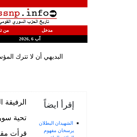
مدخل
من تا
آب 6 ,2026
البديهي أن لا تترك المؤس
الرفيقة ا
إقرأ ايضاً
تحية سوري
الشهيدان البطلان
يرسخان مفهوم
قرأت مقا