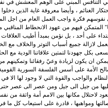
هي التنافس المبني على الوهم المعشش في نفو
تكار الغنائم ، وأيضا معروفة غاية الذين دخل
نفوسهم فكرة واجب العمل العام من اجل المجت
نا" المتمكن فيهم من عهود الانحطاط المناقبي مع
عتداء على أحد ، بل نؤمن بمبدأ أطيب العلاقات 
مل لازالة جميع أسباب التوتر والخلاف مع ال
عى بكل جهودنا لتمتين علاقاتنا الودية مع الح
مكن ان يكون لزيادة وعيّ رفقائنا وتمكينهم من 
لح الأمة على أسس الفلسفة السورية القومية ا
لنظام والواجب والقوة التي لا وجود لها الا ف
يها من جيل الى جيل ومن عصر الى عصر حتى 
عود لاحتلال مكانها بين الامم أمة واثقة من نفس
التها ومواهبها ، قادرة على استيعاب كل ما في 