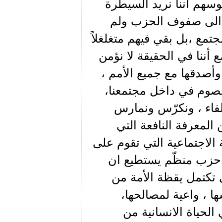
سهم اننا نريد السيطرة
وا الى صفوف الحزب ولم
مع ،بل بقي فيهم متغلغلاً
 أننا في الحقيقة لا نؤمن
وأصدقها مع جميع الأمم ،
خصوم في داخل مجتمعنا،
لفاء ، ونكرّس ونمارس
المعرفة النافعة التي
لاجتماعية التي تقوم على
ي حزب منظّم يستطيع ان
تكتمل يقظة الأمة من
ها ، واعية لمصالحها،
الحياة الانسانية من