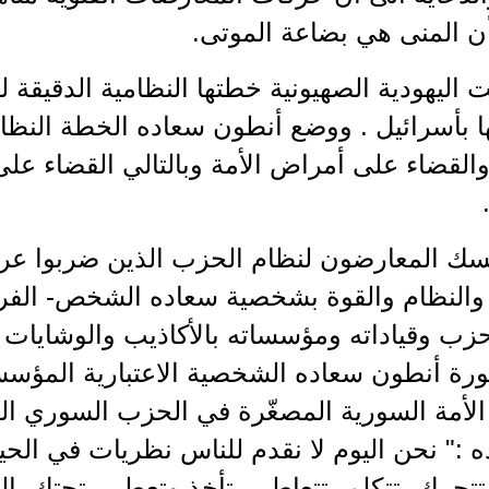
أن المنى هي بضاعة الموتى.
اليهودية الصهيونية خطتها النظامية الدقيقة ل
ا بأسرائيل . ووضع أنطون سعاده الخطة النظام
القضاء على أمراض الأمة وبالتالي القضاء على
مسك المعارضون لنظام الحزب الذين ضربوا عر
والنظام والقوة بشخصية سعاده الشخص- الفر
ب وقياداته ومؤسساته بالأكاذيب والوشايات وال
ة أنطون سعاده الشخصية الاعتبارية المؤسساتي
الأمة السورية المصغّرة في الحزب السوري ال
 :" نحن اليوم لا نقدم للناس نظريات في الحيا
، تتحرك، تتكلم، تتعاطى، تأخذ وتعطي، تحتك بال