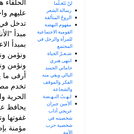
الحلفاء 
لنْ نَتَعَـلَّما
رسالة الشعر
عليهم واح
الروحُ المتألقة
تدخل في 
مفهوم النهضة
القومية الاجتماعية
مبدأ "الأ
للمرأة والرجل في
بمبدأ الا
المجتمع
شـعـرُ الحياة
ونؤمن ونع
انتهى هنري
ونؤمن ونس
حاماتي الجسد
البالي وبقي منه
أرقى ما ي
الفكر والموقف
تخدم مصا
والشجاعة
الحرية وا
لـهـبُ النـهـضة
ألأمين جبران
يحافظ عل
عريجي أذاب
غفوتها وت
شخصيته في
شخصية حزب
مؤمنة بإص
الأمة