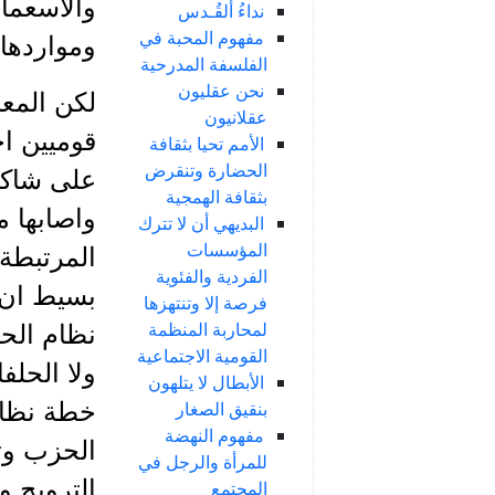
والاسعمار
نداءُ ألقُـدس
مفهوم المحبة في
ومواردها 
الفلسفة المدرحية
نحن عقليون
لكن المع
عقلانيون
قوميين اج
الأمم تحيا بثقافة
الحضارة وتنقرض
على شاكلة
بثقافة الهمجية
واصابها 
البديهي أن لا تترك
المؤسسات
المرتبطة 
الفردية والفئوية
بسيط ان 
فرصة إلا وتنتهزها
لمحاربة المنظمة
نظام الحز
القومية الاجتماعية
ولا الحلف
الأبطال لا يتلهون
بنقيق الصغار
خطة نظام
مفهوم النهضة
الحزب وت
للمرأة والرجل في
الترويج و
المجتمع