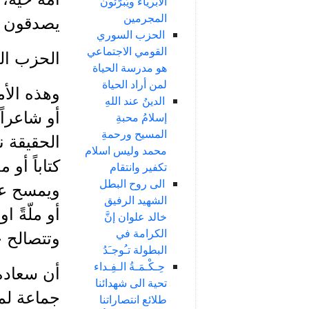
الأبرياء ويُبرّئون
المجرمين
يصدقون "
الحزب السوري
القومي الاجتماعي
الحزب الس
هو مدرسة الحياة
لمن أراد الحياة
وهذه الأم
الدينُ عند اللهِ
أو شاعراً
إسلامُ محبةِ
المسيح ورحمةِ
الحقيقة ن
محمد وليس اسلام
كتاباً أو
تكفير وانتقام
الى روح البطل
ويمسح عنه
الشهيد الرفيق
أو ملّةً 
خالد علوان إنَّ
الكرامة في
وتتصالح ح
البطولة تـُوجـَدُ
حِـكْـمَـةُ الـفِـداء
أن سعاده 
تحية الى شهدائنا
جماعة لم ت
طلائع انتصاراتنا