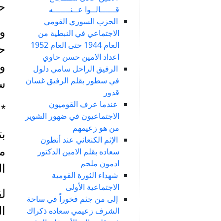
ح
قــــــالــوا عــنـــــــه
الحزب السوري القومي
وه
الاجتماعي في النبطية من
العام 1944 حتى العام 1952
ح
اعداد الامين حسن حاوي
وب
الرفيق الراحل سامي دلول
في سطور بقلم الرفيق غسان
س
قدور
عندما عرف القوميون
*
الاجتماعيون في ضهور الشوير
من هو زعيمهم
ب
الإثم الكنعاني عند أنطون
سعاده بقلم الامين الدكتور
ادمون ملحم
ال
شهداء الثورة القومية
الاجتماعية الأولى
لق
إلى من جثم فخوراً في ساحة
ال
الشرف زعيمي سعاده ذكراك