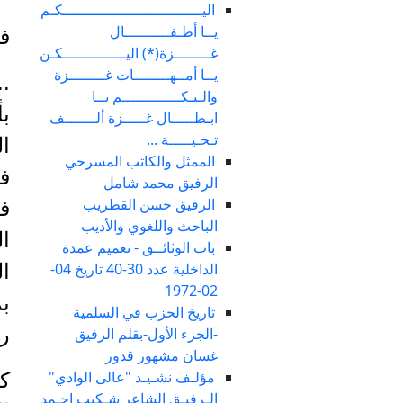
اليـــــــــــــــــــــــــــــــكـم
يــا أطـفــــــــــال
في
غــــــــزة(*) اليــــــــــــــكـن
يــا أمــهــــــــات غــــــــزة
..
والـيـكـــــــــــــم يــا
ب
ابـطـــــال غـــــزة ألـــــــف
تـحـيـــــة ...
ال
الممثل والكاتب المسرحي
في
الرفيق محمد شامل
الرفيق حسن القطريب
الباحث واللغوي والأديب
ا
باب الوثائــق - تعميم عمدة
الداخلية عدد 30-40 تاريخ 04-
ال
02-1972
بم
تاريخ الحزب في السلمية
رو
-الجزء الأول-بقلم الرفيق
غسان مشهور قدور
مؤلـف نشـيـد "عالى الوادي"
كا
الـرفيـق الشاعر شـكيب احـمد