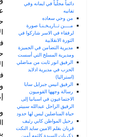
دائماً مجلّياً في ايمانه وفي
عي
تفانيه
من وحي سعاده
ح
مــــن تــاريـخـنـا صورة
لرفقاء في الاسر شاركوا في
الثورة الانقلابية
في
مديرية التضامن في الجميزة
ح
ومديرية المسلخ التي أسست
الرفيق انور ثابت من مناضلي
ال
الحزب في مديرية ادلايد
(استراليا)
الرفيق انيس جبرايل سابا
و
رسالة وجهها القوميون
إم
الاجتماعيون في اسبانيا إلى
الرفيق الراحل عبدالله سبيتي
حياة المناضلين ليس لها حدود
رحيل المواطن كابي رئيف
ال
قربان بقلم الامين سايد النكت
ذكريات السيدة كلثوم أمين