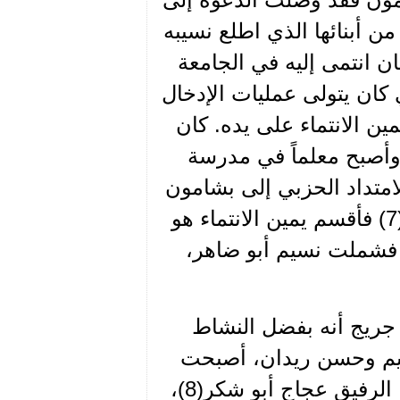
ن أبنائها الذي اطلع نسيبه
 انتمى إليه في الجامعة
بواسطة الرفيق فكتور أسعد(6) الذي كان يتولى عمليات الإدخال
ن الانتماء على يده. كان
صبح معلماً في مدرسة
امتداد الحزبي إلى بشامون
فوقع اختيار حسن ريدان على خطار أبو إبراهيم(7) فأقسم يمين الانتماء هو
فشملت نسيم أبو ضاهر،
 الأمين جريج أنه بفضل النشاط
اهيم وحسن ريدان، أصبحت
بشامون مديرية، مديرها الرفيق خطار وناموسها الرفيق عجاج أبو شكر(8)،