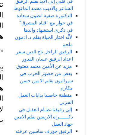
في قلبي إلى الأبد بقلم الرفيق
تت
الشاعر والاديب محمد الماغوط
الدكتورة صفية انطون سعادة
في حوار مع "قناة المشرق"
ال
في ذكرى استشهاد والدها
هن
لأنَّه اختار الحياة بقلم د. ادمون
ملحم
**
الرفيق الراحل تاج الدين سفر
اعداد الرفيق غسان القدور
مزيد عن الأمين محمد معتوق
يف
بعض من حضور الحزب في
سيراليون بقلم الامين حسن
ه
مكارم
منطقة حاصبيا بدايات العمل
الحزبي
إلى رفيقنا نظـام العقـل في
ذكــــــراه الاربعين بقلم الامين
ي
جهاد العقل
الرفيق جوزف ساسين عرفته
و