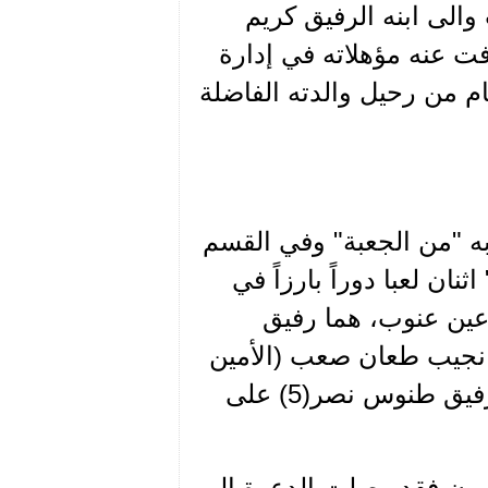
الى ابنه الرفيق كريم
اً متفوقاً في جامعة LAU ثم عرفت عنه مؤهلاته في إدارة
م من رحيل والدته الفاضلة
به "من الجعبة" وفي القسم
شار 1934-1935، التالي: " اثنان لعبا دوراً بارزاً في
عين عنوب، هما رفيق
ضح أن الرفيق نجيب طعان صعب (الأمين
لاحقاً) انتمى على يد الرفيق رفيق 1الحلبي، والرفيق طنوس نصر(5) على
مون فقد وصلت الدعوة إلى