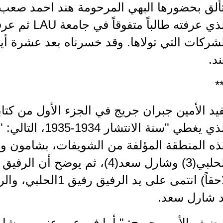
ألق بحضورها البهي المرحومة هند احمد صعب و
الذي عرفته طالب
شركات التي تولاها. وقد خسرناه بعد عشرة أيا
د.
*
يد الأمين جبران جريج في الجزء الأول من كتا
الذي يغطي "سنة الانت
ذه المنطقة المؤلفة من الشويفات، بشامون و
الحلبي(3) وشارل سعد(4)، ثم يو
د شارل سعد.
يضيف الأمين جريج: " أما في عين عنوب وبشا