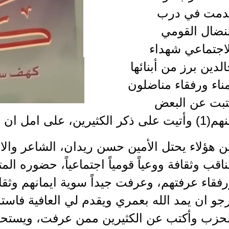
دمت في درب
لنضال القومي
لاجتماعي شهداء
لدين برز من أبنائها
ناء ورفقاء مناضلون
تبت عن البعض
 على ذكر الكثيرين، على امل ان أتمكن من الكتابة عنهم.
 هؤلاء يحتل الأمين حسن ريدان، الشاعر وال
اقب وثقافة ووعياً قومياً اجتماعياً، حضوره الم
فقاء عرفتهم، وعرفت جيداً سوية ايمانهم وثقا
جو ان يمد الله بعمري ويقدم لي العافية فاس
لحزب وأكتب عن الكثيرين ممن عرفت، ويستحق