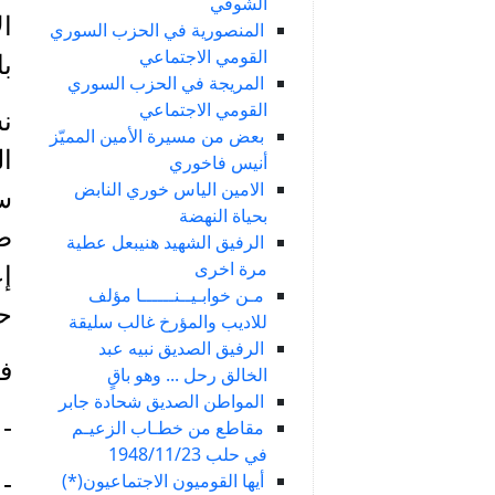
الشوفي
ال
المنصورية في الحزب السوري
القومي الاجتماعي
با
المريجة في الحزب السوري
القومي الاجتماعي
ن
بعض من مسيرة الأمين المميّز
أنيس فاخوري
الامين الياس خوري النابض
س
بحياة النهضة
الرفيق الشهيد هنيبعل عطية
مرة اخرى
إع
مـن خوابـيــنــــــا مؤلف
حي
للاديب والمؤرخ غالب سليقة
الرفيق الصديق نبيه عبد
في
الخالق رحل ... وهو باقٍ
المواطن الصديق شحادة جابر
- 
مقاطع من خطـاب الزعيـم
في حلب 1948/11/23
أيها القوميون الاجتماعيون(*)
- 