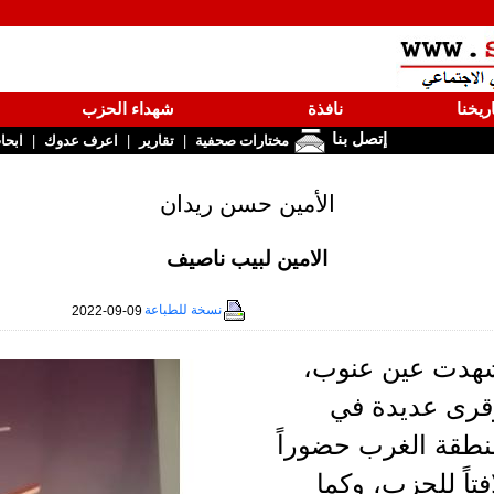
ريخنا
نافذة
شهداء الحزب
إتصل بنا
|
|
|
مختارات صحفية
تقارير
اعرف عدوك
ابحا
الأمين حسن ريدان
الامين لبيب ناصيف
نسخة للطباعة
2022-09-09
هدت عين عنوب،
قرى عديدة في
نطقة الغرب حضوراً
فتاً للحزب، وكما