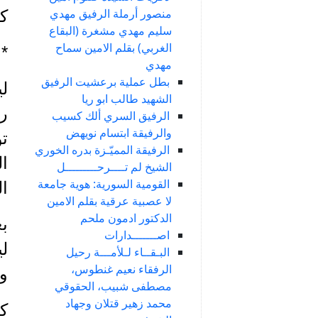
منصور أرملة الرفيق مهدي
ك
سليم مهدي مشغرة (البقاع
الغربي) بقلم الامين سماح
*
مهدي
بطل عملية برعشيت الرفيق
ل
الشهيد طالب ابو ريا
ري
الرفيق السري ألك كسيب
والرفيقة ابتسام نويهض
تو
الرفيقة المميّـزة بدره الخوري
ال
الشيخ لم تــــرحـــــــــل
القومية السورية: هوية جامعة
ال
لا عصبية عرقية بقلم الامين
الدكتور ادمون ملحم
بع
اصـــــــدارات
لي
البـقــاء لـلأمـــة رحيل
الرفقاء نعيم غنطوس،
و
مصطفى شبيب، الحقوقي
محمد زهير قتلان وجهاد
كا