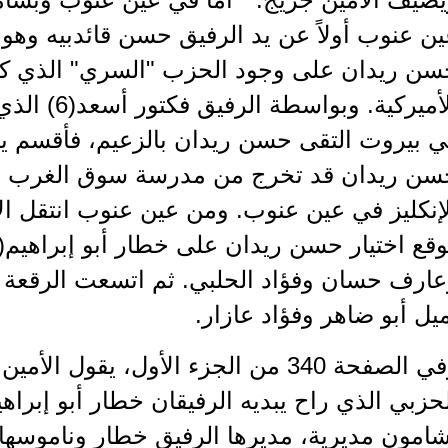
ن عنوب أولاً عن يد الرفيق حسن قائدبيه وهو م
سن ريدان على وجود الحزب "السري" الذي كان
الأميركية. و
 بيروت التقى حسن ريدان بالزعيم، فأقسم يمي
سن ريدان قد تخرج من مدرسة سوق الغرب وأ
إنكليز في عين عنوب. ومن عين عنوب انتقل ال
عارف حسان وفؤاد الحلبي. ثم اتسعت الرقعة 
يل أبو ضاهر وفؤاد عازار.
وفي الصفحة 340 من الجزء الأول، يقول
حزبي الذي راح يبديه الرفيقان خطار أبو إبر