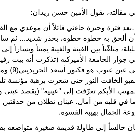
 مقالته، يقول الأمين حسن ريدان:
.بعد فترة وجيزة جاءني قائلاً أن موعدي مع الق
أن ألحق به خطوة خطوة، بحذر شديد... ثم سا
ليلة، متلفّتاً بين الفينة والفينة يميناً ويساراً إ
 جوار الجامعة الأميركية (تذكرت أنه بيت رفيق
في عين عنو
لقبو الخافت النور حتى شعرت برهبة مؤنسة تل
مهيب الأبكم تعرّفت إلى "عينيه" (يقصد عيني 
ا في قلبه من آمال. عينان تطلان من حدقتين 
عة الجمال بهيبة القسوة.
ن جالساً إلى طاولة قديمة صغيرة متواضعة بق