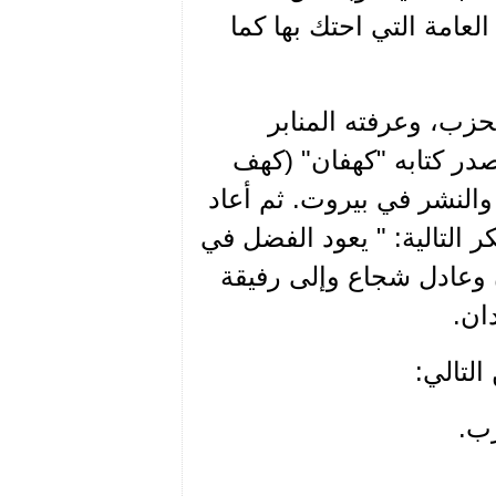
لعامة التي احتك بها كما
زب، وعرفته المنابر
ية والمناسبات خطيباً وشاعراً. عام 1945 أصدر كتابه "كهفان" (كهف
النشر في بيروت. ثم أعاد
جه بكلمة الشكر التالية: " يعود الفضل في
ن وعادل شجاع وإلى رفيقة
ان.
لتالي:
زب.