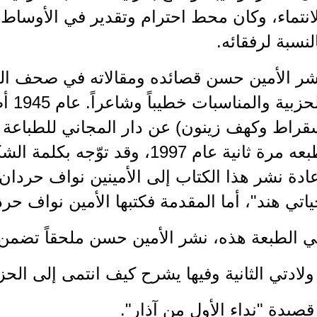
انتماء، وكان محط احترام وتقدير في الأوساط ا
لنسبة لرفقائه.
شر الأمين حسن قصائده ومقالاته في صحف الح
الحزب
قراط وكهف زينون) عن دار المجاني للطباعة و
طبعه مرة ثانية عام 1997، وقد توّ
ادة نشر هذا الكتاب إلى الأمينين نواف حردا
اتي هند"، أما المقدمة فكتبها الأمين نواف حرد
 الطبعة هذه، نشر الأمين حسن ملحقاً تضمن ا
ولادتي الثانية وفيها يشرح كيف انتمى إلى الح
قصيدة "نداء الأول من آذار".