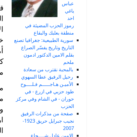
عباس
ق
ياغي
ا
احد
رموز الحزب المضيئة في
ا
منطقة بعلبك والبقاع
خا
سورية الطبيعية: جغرافيا تصنع
التاريخ وتاريخ يفسّر الصراع
أم
بقلم الامين الدكتور ادمون
ك
ملحم
بالمحبة نقترب من سعادة
منهم(1) وأتيت
رحيل الرفيق عطا السهوي
الأميـن هـاجـــــم فـلــــوح
من
طود حزبي في ازرع - في
من
حوران - في الشام وفي مركز
الحزب
ور
صفحة من مذكرات الرفيق
ار
نجيب جبرايل حريق 1923-
2007
ا
الامين عادل شــــجاع