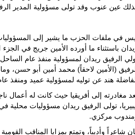
ذلك عين عنوب وقد تولى مسؤولية المدير الر
يس في ملفات الحزب ما يشير إلى المسؤوليات 
دان باستثناء ما أورده الأمين جريج في الجزء 
لي الرفيق ريدان لمسؤولية منفذ عام الساحل ا
رفيق (الأمين لاحقاً) محمد أمين أبو حسن، وما 
فاضلة هند عن توليه لمسؤولية عميد ومنفذ ع
د مغادرته إلى أفريقيا حيث كانت له أعمال ن
بيريا، تولى الرفيق ريدان مسؤوليات محلية في 
مندوب مركزي.
ن شاعراً وأديباً، وتمتع بمزايا المناقب القومي