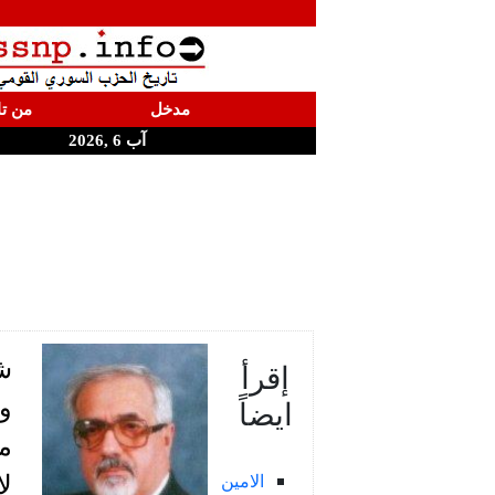
مدخل
من تا
آب 6 ,2026
ش
إقرأ
ايضاً
و
م
الامين
لا