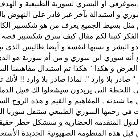
ديموغرفي أو البشري لسورية الطبيعية و الهدف
وري و استبدالة بآخر غير قادر على النهوض با
 مثل بسيط الجميع يعرف من هو شكسبير الكات
 الفكر كتبنا لكم مقال كيف سرق شكسبير قصه 
و البشر و نسبها لنفسه و أيضا طاليس الذي تبر
ع أنه سوري ابن سوري و من أم سورية هو ا
لعرض و هكذا " هكذا تم استبدال مفاهيمنا الس
" صادر بلا وارد ", لماذا صادر بلا وارد !! لأنك
 اللحظة التي يريدون سيشعلوا لك فتيل الدمار
ل ما شيدته , المفاهيم و القيم و هذه الروح ا
 في رحمها السوري الطبيعي ستنقل سوريا الطب
دول المتقدمة الحضارية و ستشكل خطر حقيق
 قبل هذه المنظومة الصهيونية الجديدة الأستعم