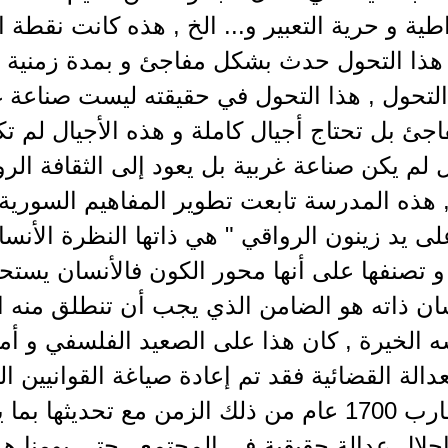
طية و حرية التعبير و... الخ , هذه كانت نقطة
 هذا التحول حدث بشكل مفاجئ و بمدة زمنية قص
تحول , هذا التحول في حقيقته ليست صناعة غرب
ئ بل تحتاج أجيال كاملة و هذه الأجيال لم تك
 لم يكن صناعة غربية بل يعود إلى الثقافة الر
على يد زينون الرواقي " هي ذاتها النظرة الأنسان
 و تصنفها على أنها محور الكون فالأنسان يستحق
ان ذاته هو الضامن الذي يجب أن تنطلق منه ال
 الخيرة , كان هذا على الصعيد الفلسفي و أم
دالة القضائية فقد تم إعادة صياغة القوانيين ا
قبل ما يقارب 1700 عام من ذلك الزمن مع تحديث
لال عدالة حقيقية في المجتمع , حتى يومنا هذ