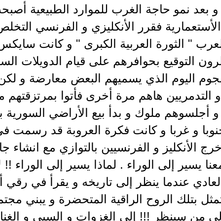
 بعد نمو حاجة الغرب للموارد الطبيعية أصبح
لأستعمارية فقرر الأنكليزي و الفرنسي التخلص
رب " الثورة العربية الكبرى " و كانت سايكس 
رون التوقيع بحوافرهم على قيام الدويلات الس
وم اليوم الذي يسميهم البعض معارضة و لكن 
و التدمريين هاهم مرة أخرى فأتوا بمرتزقتهم 
و أجلسوهم ملوك و بدأ بيع الأراضي السورية ب
نوبا و غربا و كانت فكرة العروبة قد رسمت ف
رج الأنكليز و الفرنسيين بالتوازي مع انشاء جام
ا يسير إلى الوراء . لماذا يسير إلى الوراء !! لأ
لعادي عندما ينظر إلى تاريخه و يقرأ في رقي 
مثل بتلك الروح الراقية المتحضرة و يبني مج
لى من سينظر !!! إلى الغزوات و السبي و الغ