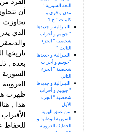
الفرد من 
اللغة السورية "
أن تتجاوز
مدن و قرى و
كلمات " ج.1
تجاوزت حد
الليبرالية و جديدها
الذي يدر
" جوييم و أحزاب
شخصية " الجزء
والديمقرا
الثالث "
تاريخها ا
الليبرالية و جديدها
"جوييم و أحزاب
بعده , ذل
شخصية " الجزء
السورية 
الثاني
الليبرالية و جديدها
العروبية 
" جوييم و أحزاب
ظهرت هذه
شخصية " الجزء
هذا , هنا
الأول
من عمق الهوية
الأقتراب
السورية الوطنية و
للحفاظ عل
الخطيئة العروبية