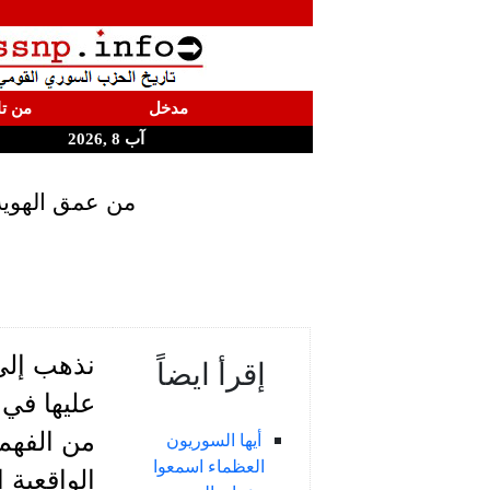
مدخل
من تا
آب 8 ,2026
من عمق الهوية 
نذهب إلى 
إقرأ ايضاً
عليها في 
من الفهم 
أيها السوريون
العظماء اسمعوا
الواقعية 