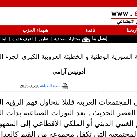
ريخنا
نافذة
شهداء الحزب
إتصل بنا
|
|
|
مختارات صحفية
تقارير
اعرف عدوك
ابحا
السورية الوطنية و الخطيئة العروبية الكبرى الجزء ا
أدونيس آرامي
نسخة للطباعة
2015-01-20
المجتمعات الغربية قليلا لنحاول فهم الرؤية الم
العصر الحديث , بعد الثورات الصناعية بدأت ا
الغيبي الديني أو الملكي الأقطاعي إلى المفهو
المجتمعية التي تكفل مجموعة من القيم كالعدال