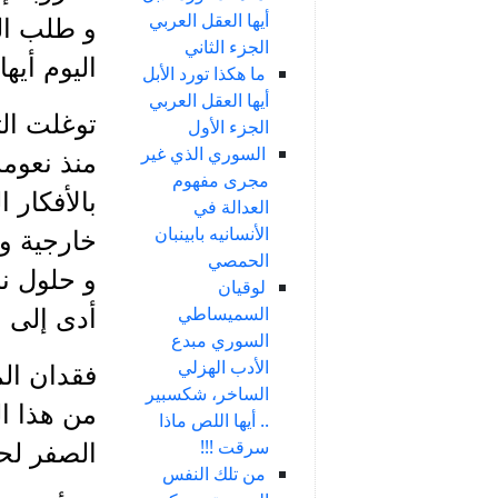
أيها العقل العربي
و طلب ال
الجزء الثاني
اليوم أيه
ما هكذا تورد الأبل
أيها العقل العربي
توغلت الث
الجزء الأول
السوري الذي غير
منذ نعومة
مجرى مفهوم
بالأفكار 
العدالة في
الأنسانيه بابينبان
خارجية و
الحمصي
و حلول نا
لوقيان
السميساطي
أدى إلى ن
السوري مبدع
الأدب الهزلي
فقدان ال
الساخر، شكسبير
من هذا ال
.. أيها اللص ماذا
سرقت !!!
الصفر لحظ
من تلك النفس