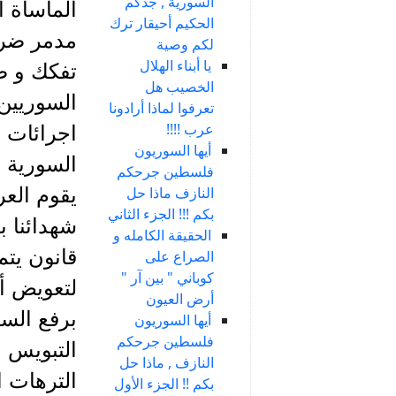
السورية , جدكم
المأساة ا
الحكيم أحيقار ترك
مدمر ضرب
لكم وصية
يا أبناء الهلال
تفكك و ضي
الخصيب هل
السوريين
تعرفوا لماذا أرادونا
عرب !!!!
اجرائات 
أيها السوريون
السورية م
فلسطين جرحكم
النازف ماذا حل
يقوم الع
بكم !!! الجزء الثاني
شهدائنا 
الحقيقة الكامله و
قانون يتم
الصراع على
كوباني " بين آر "
لتعويض أ
أرض العيون
برفع السل
أيها السوريون
فلسطين جرحكم
التبويس و
النازف , ماذا حل
الترهات ا
بكم !! الجزء الأول