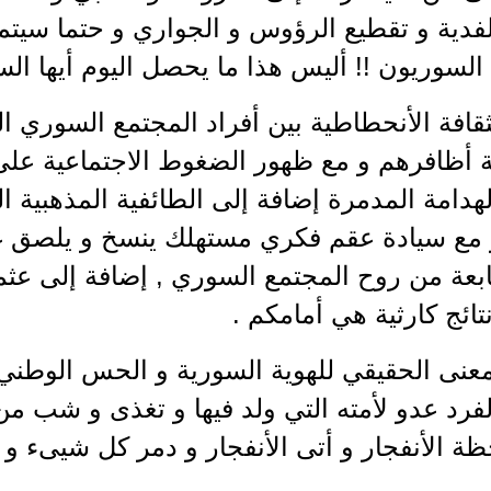
فدية و تقطيع الرؤوس و الجواري و حتما سيتم
ا السوريون !! أليس هذا ما يحصل اليوم أيها الس
قافة الأنحطاطية بين أفراد المجتمع السوري ال
 أظافرهم و مع ظهور الضغوط الاجتماعية على ك
الهدامة المدمرة إضافة إلى الطائفية المذهبية ا
 مع سيادة عقم فكري مستهلك ينسخ و يلصق غي
بعة من روح المجتمع السوري , إضافة إلى عثمنة
تائج كارثية هي أمامكم .
معنى الحقيقي للهوية السورية و الحس الوطني
فرد عدو لأمته التي ولد فيها و تغذى و شب من
ة الأنفجار و أتى الأنفجار و دمر كل شيىء و م