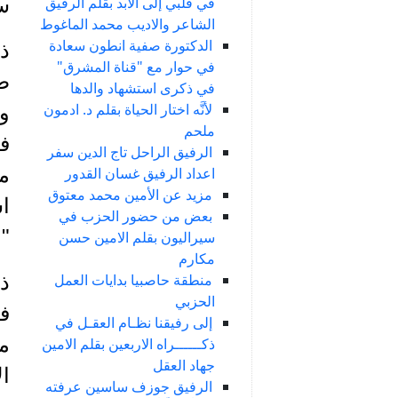
في قلبي إلى الأبد بقلم الرفيق
س
الشاعر والاديب محمد الماغوط
الدكتورة صفية انطون سعادة
ذو
في حوار مع "قناة المشرق"
طر
في ذكرى استشهاد والدها
لأنَّه اختار الحياة بقلم د. ادمون
وق
ملحم
الرفيق الراحل تاج الدين سفر
م
اعداد الرفيق غسان القدور
مزيد عن الأمين محمد معتوق
اش
بعض من حضور الحزب في
"ا
سيراليون بقلم الامين حسن
مكارم
منطقة حاصبيا بدايات العمل
ذو
الحزبي
في
إلى رفيقنا نظـام العقـل في
مج
ذكــــــراه الاربعين بقلم الامين
جهاد العقل
ال
الرفيق جوزف ساسين عرفته