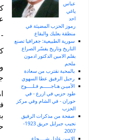
عباس
ك
ياغي
عر
احد
رموز الحزب المضيئة في
منطقة بعلبك والبقاع
- 
سورية الطبيعية: جغرافيا تصنع
التاريخ وتاريخ يفسّر الصراع
كا
بقلم الامين الدكتور ادمون
ملحم
وع
بالمحبة نقترب من سعادة
جر
رحيل الرفيق عطا السهوي
الأميـن هـاجـــــم فـلــــوح
ام
طود حزبي في ازرع - في
حوران - في الشام وفي مركز
ف
الحزب
بع
صفحة من مذكرات الرفيق
نجيب جبرايل حريق 1923-
ح
2007
الامين عادل شــــجاع