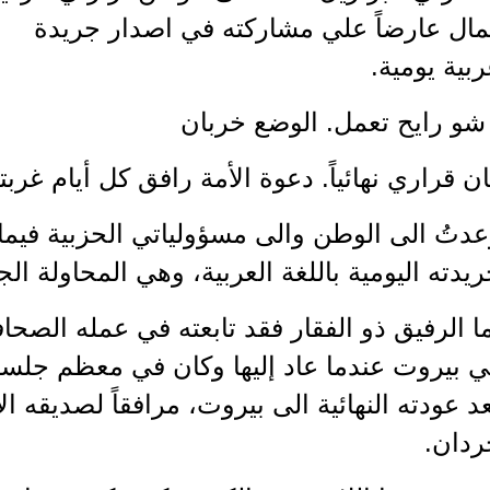
مال عارضاً علي مشاركته في اصدار جريدة
بية يومية.
شو رايح تعمل. الوضع خربان
ن قراري نهائياً. دعوة الأمة رافق كل أيام غربتي
دتُ الى الوطن والى مسؤولياتي الحزبية فيم
يدته اليومية باللغة العربية، وهي المحاولة الج
ا الرفيق ذو الفقار فقد تابعته في عمله الصحا
ي بيروت عندما عاد إليها وكان في معظم جلسا
د عودته النهائية الى بيروت، مرافقاً لصديقه 
ردان.