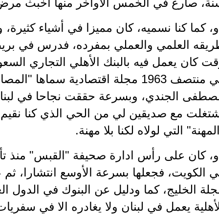
نة، صارع في الخمس الأواخر منها أخبث مرض
، كما كنا نسميه، كان مميزا في أشياء كثيرة، و
يقه العلمي والعملي بمفرده، فدرس في بريطان
ت كان يعمل فيه بالبنك الأهلي التجاري السع
في منتصف 1963 مجلة اقتصادية سماها 
صطفى الجندي، وبسرعة حققت نجاحا في لبنان و
تغلت مع صديقين لي من الحي الذي كنا نقيم ف
لمهنة" التي لولاه لكنا بلا مهنة.
، كان على رأس ادارة صحيفة "القبس" منذ تأس
 الكويت، فجعلها بسرعة الأوسع انتشارا، ثم 
لة الخليج، كما ودليل عن البنوك في الدول ا
أهلية يعمل في لبنان ولا يغادره الا في سفريات