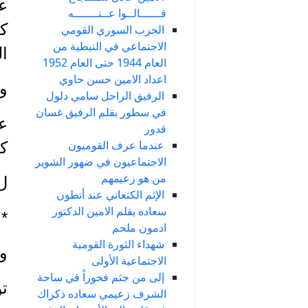
ع
قــــــالــوا عــنـــــــه
ك
الحزب السوري القومي
الاجتماعي في النبطية من
ا
العام 1944 حتى العام 1952
اعداد الامين حسن حاوي
و
الرفيق الراحل سامي دلول
في سطور بقلم الرفيق غسان
عن
قدور
عندما عرف القوميون
كم
الاجتماعيون في ضهور الشوير
من هو زعيمهم
ل
الإثم الكنعاني عند أنطون
سعاده بقلم الامين الدكتور
*
ادمون ملحم
شهداء الثورة القومية
وف
الاجتماعية الأولى
إلى من جثم فخوراً في ساحة
الشرف زعيمي سعاده ذكراك