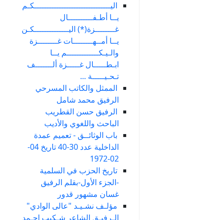
اليـــــــــــــــــــــــــــــــكـم
يــا أطـفــــــــــال
غــــــــزة(*) اليــــــــــــــكـن
يــا أمــهــــــــات غــــــــزة
والـيـكـــــــــــــم يــا
ابـطـــــال غـــــزة ألـــــــف
تـحـيـــــة ...
الممثل والكاتب المسرحي
الرفيق محمد شامل
الرفيق حسن القطريب
الباحث واللغوي والأديب
باب الوثائــق - تعميم عمدة
الداخلية عدد 30-40 تاريخ 04-
02-1972
تاريخ الحزب في السلمية
-الجزء الأول-بقلم الرفيق
غسان مشهور قدور
مؤلـف نشـيـد "عالى الوادي"
الـرفيـق الشاعر شـكيب احـمد