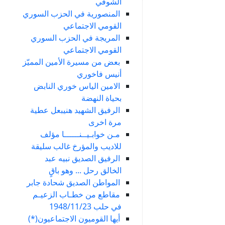
الشوفي
المنصورية في الحزب السوري
القومي الاجتماعي
المريجة في الحزب السوري
القومي الاجتماعي
بعض من مسيرة الأمين المميّز
أنيس فاخوري
الامين الياس خوري النابض
بحياة النهضة
الرفيق الشهيد هنيبعل عطية
مرة اخرى
مـن خوابـيــنــــــا مؤلف
للاديب والمؤرخ غالب سليقة
الرفيق الصديق نبيه عبد
الخالق رحل ... وهو باقٍ
المواطن الصديق شحادة جابر
مقاطع من خطـاب الزعيـم
في حلب 1948/11/23
أيها القوميون الاجتماعيون(*)