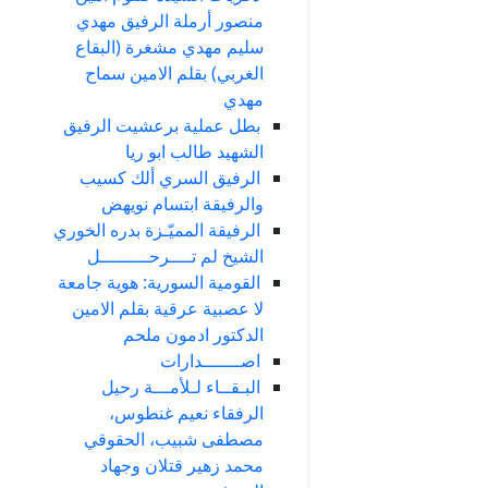
منصور أرملة الرفيق مهدي
سليم مهدي مشغرة (البقاع
الغربي) بقلم الامين سماح
مهدي
بطل عملية برعشيت الرفيق
الشهيد طالب ابو ريا
الرفيق السري ألك كسيب
والرفيقة ابتسام نويهض
الرفيقة المميّـزة بدره الخوري
الشيخ لم تــــرحـــــــــل
القومية السورية: هوية جامعة
لا عصبية عرقية بقلم الامين
الدكتور ادمون ملحم
اصـــــــدارات
البـقــاء لـلأمـــة رحيل
الرفقاء نعيم غنطوس،
مصطفى شبيب، الحقوقي
محمد زهير قتلان وجهاد