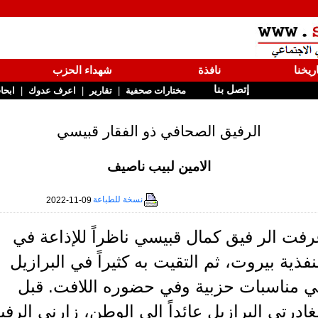
ريخنا
نافذة
شهداء الحزب
إتصل بنا
|
|
|
مختارات صحفية
تقارير
اعرف عدوك
ابحا
الرفيق الصحافي ذو الفقار قبيسي
الامين لبيب ناصيف
نسخة للطباعة
2022-11-09
فت الر فيق كمال قبيسي ناظراً للإذاعة في
فذية بيروت، ثم التقيت به كثيراً في البرازيل
ي مناسبات حزبية وفي حضوره اللافت. قبل
ادرتي البرازيل عائداً الى الوطن، زارني الرفي