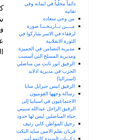
دائماً مجلّياً في ايمانه وفي
كا
تفانيه
س
من وحي سعاده
مــــن تــاريـخـنـا صورة
في
لرفقاء في الاسر شاركوا في
عن
الثورة الانقلابية
مديرية التضامن في الجميزة
ال
ومديرية المسلخ التي أسست
الرفيق انور ثابت من مناضلي
الحزب في مديرية ادلايد
(استراليا)
الرفيق انيس جبرايل سابا
رسالة وجهها القوميون
الاجتماعيون في اسبانيا إلى
الرفيق الراحل عبدالله سبيتي
حياة المناضلين ليس لها حدود
رحيل المواطن كابي رئيف
قربان بقلم الامين سايد النكت
ذكريات السيدة كلثوم أمين